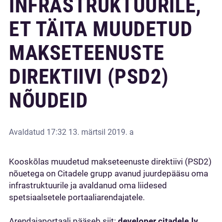
INFRASTRUKTUURILE,
ET TÄITA MUUDETUD
MAKSETEENUSTE
DIREKTIIVI (PSD2)
NÕUDEID
Avaldatud
17:32 13. märtsil 2019. a
Kooskõlas muudetud makseteenuste direktiivi (PSD2)
nõuetega on Citadele grupp avanud juurdepääsu oma
infrastruktuurile ja avaldanud oma liidesed
spetsiaalsetele portaaliarendajatele.
Arendajaportaali pääseb siit:
developer.citadele.lv