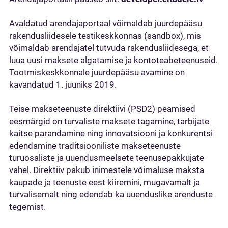
Avaldatud arendajaportaal võimaldab juurdepääsu
rakendusliidesele testikeskkonnas (sandbox), mis
võimaldab arendajatel tutvuda rakendusliidesega, et
luua uusi maksete algatamise ja kontoteabeteenuseid.
Tootmiskeskkonnale juurdepääsu avamine on
kavandatud 1. juuniks 2019.
Teise makseteenuste direktiivi (PSD2) peamised
eesmärgid on turvaliste maksete tagamine, tarbijate
kaitse parandamine ning innovatsiooni ja konkurentsi
edendamine traditsiooniliste makseteenuste
turuosaliste ja uuendusmeelsete teenusepakkujate
vahel. Direktiiv pakub inimestele võimaluse maksta
kaupade ja teenuste eest kiiremini, mugavamalt ja
turvalisemalt ning edendab ka uuenduslike arenduste
tegemist.