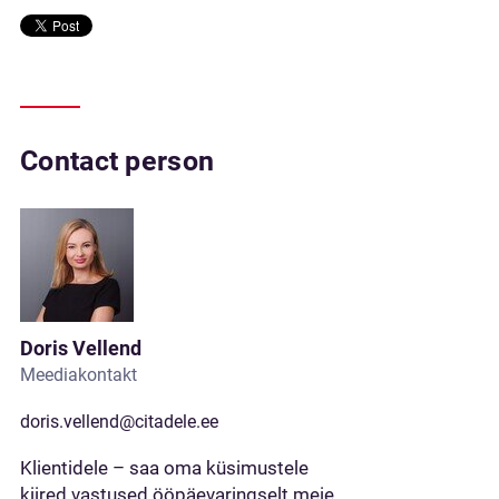
Contact person
Doris Vellend
Meediakontakt
doris.vellend@citadele.ee
Klientidele – saa oma küsimustele
kiired vastused ööpäevaringselt meie