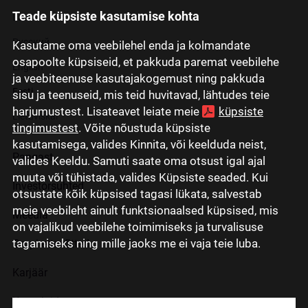
Teade küpsiste kasutamise kohta
Latviski
Русский
Kasutame oma veebilehel enda ja kolmandate
osapoolte küpsiseid, et pakkuda paremat veebilehe
English
ja veebiteenuse kasutajakogemust ning pakkuda
Eesti
sisu ja teenuseid, mis teid huvitavad, lähtudes teie
harjumustest. Lisateavet leiate meie
küpsiste
Lietuviškai
tingimustest
. Võite nõustuda küpsiste
kasutamisega, valides Kinnita, või keelduda neist,
Pangast
valides Keeldu. Samuti saate oma otsust igal ajal
muuta või tühistada, valides Küpsiste seaded. Kui
Investorsuhted
otsustate kõik küpsised tagasi lükata, salvestab
meie veebileht ainult funktsionaalsed küpsised, mis
Meedia
on vajalikud veebilehe toimimiseks ja turvalisuse
tagamiseks ning mille jaoks me ei vaja teie luba.
Grupi ettevõtted
Karjäär
Kontaktid