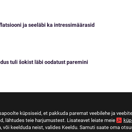
nflatsiooni ja seeläbi ka intressimäärasid
dus tuli šokist läbi oodatust paremini
apoolte küpsiseid, et pakkuda paremat veebilehe ja veebi
ad, lähtudes teie harjumustest. Lisateavet leiate meie
küp
 või keelduda neist, valides Keeldu. Samuti saate oma otsus