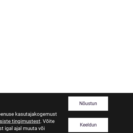
Nõustun
teenuse kasutajakogemust
siste tingimustest
. Võite
Keeldun
t igal ajal muuta või