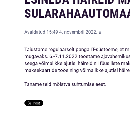
SULARAHAAUTOMAA
Avaldatud
15:49 4. novembril 2022. a
Täiustame regulaarselt panga IT-süsteeme, et muu
mugavaks. 6.-7.11.2022 teostame ajavahemikus k
seega võimalikke ajutisi häireid nii füüsiliste m
maksekaartide töös ning võimalikke ajutisi häir
Täname teid mõistva suhtumise eest.