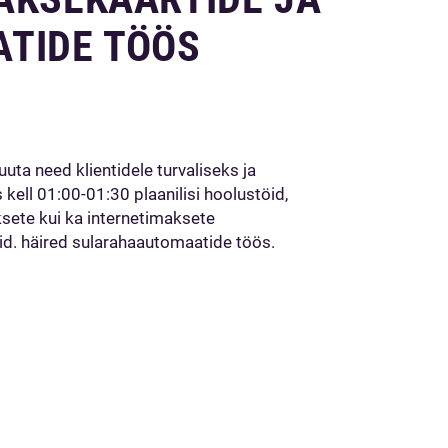
TIDE TÖÖS
ta need klientidele turvaliseks ja
ell 01:00-01:30 plaanilisi hoolustöid,
aksete kui ka internetimaksete
eid. häired sularahaautomaatide töös.