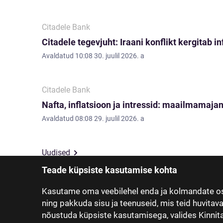
Citadele Bank
Citadele tegevjuht: Iraani konflikt kergitab i
Avaldatud
10:08 30. juulil 2026. a
Citadele Bank
Nafta, inflatsioon ja intressid: maailmamajan
Avaldatud
08:08 29. juulil 2026. a
Uudised
Teade küpsiste kasutamise kohta
Kasutame oma veebilehel enda ja kolmandate os
ning pakkuda sisu ja teenuseid, mis teid huvitav
nõustuda küpsiste kasutamisega, valides Kinnita,