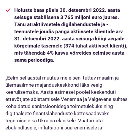
Hoiuste baas püsis 30. detsembri 2022. aasta
seisuga stabiilsena 3 765 miljoni euro juures.
Tänu atraktiivsetele digilahendustele ja -
teenustele jõudis panga aktiivsete klientide arv
31. detsembri 2022. aasta seisuga kõigi aegade
kõrgeimale tasemele (374 tuhat aktiivset klienti),
mis tähendab 4% kasvu võrreldes eelmise aasta
sama perioodiga.
„Eelmisel aastal muutus meie seni tuttav maailm ja
ülemaailmne majanduskeskkond läks veelgi
keerulisemaks. Aasta esimesel poolel keskenduti
ettevõtjate abistamisele Venemaa ja Valgevene suhtes
kohaldatud sanktsioonidega toimetulekuks ning
digitaalsete finantslahenduste kättesaadavaks
tegemisele ka Ukraina elanikele. Vaatamata
ebakindlusele, inflatsiooni suurenemisele ja