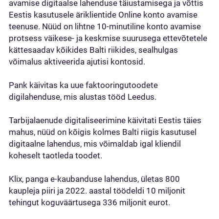
avamise digitaalse lahenduse täiustamisega ja võttis
Eestis kasutusele äriklientide Online konto avamise
teenuse. Nüüd on lihtne 10-minutiline konto avamise
protsess väikese- ja keskmise suurusega ettevõtetele
kättesaadav kõikides Balti riikides, sealhulgas
võimalus aktiveerida ajutisi kontosid.
Pank käivitas ka uue faktooringutoodete
digilahenduse, mis alustas tööd Leedus.
Tarbijalaenude digitaliseerimine käivitati Eestis täies
mahus, nüüd on kõigis kolmes Balti riigis kasutusel
digitaalne lahendus, mis võimaldab igal kliendil
koheselt taotleda toodet.
Klix, panga e-kaubanduse lahendus, ületas 800
kaupleja piiri ja 2022. aastal töödeldi 10 miljonit
tehingut koguväärtusega 336 miljonit eurot.