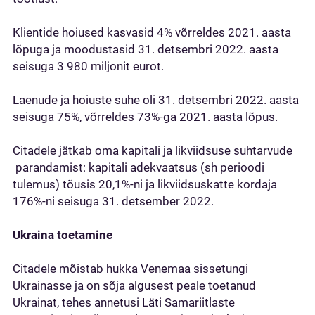
Klientide hoiused kasvasid 4% võrreldes 2021. aasta
lõpuga ja moodustasid 31. detsembri 2022. aasta
seisuga 3 980 miljonit eurot.
Laenude ja hoiuste suhe oli 31. detsembri 2022. aasta
seisuga 75%, võrreldes 73%-ga 2021. aasta lõpus.
Citadele jätkab oma kapitali ja likviidsuse suhtarvude
parandamist: kapitali adekvaatsus (sh perioodi
tulemus) tõusis 20,1%-ni ja likviidsuskatte kordaja
176%-ni seisuga 31. detsember 2022.
Ukraina toetamine
Citadele mõistab hukka Venemaa sissetungi
Ukrainasse ja on sõja algusest peale toetanud
Ukrainat, tehes annetusi Läti Samariitlaste