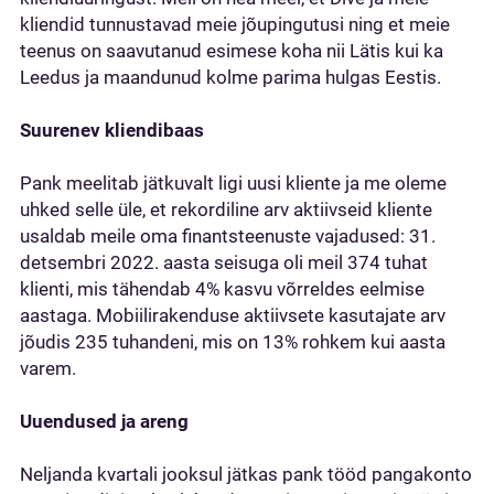
kliendid tunnustavad meie jõupingutusi ning et meie
teenus on saavutanud esimese koha nii Lätis kui ka
Leedus ja maandunud kolme parima hulgas Eestis.
Suurenev kliendibaas
Pank meelitab jätkuvalt ligi uusi kliente ja me oleme
uhked selle üle, et rekordiline arv aktiivseid kliente
usaldab meile oma finantsteenuste vajadused: 31.
detsembri 2022. aasta seisuga oli meil 374 tuhat
klienti, mis tähendab 4% kasvu võrreldes eelmise
aastaga. Mobiilirakenduse aktiivsete kasutajate arv
jõudis 235 tuhandeni, mis on 13% rohkem kui aasta
varem.
Uuendused ja areng
Neljanda kvartali jooksul jätkas pank tööd pangakonto