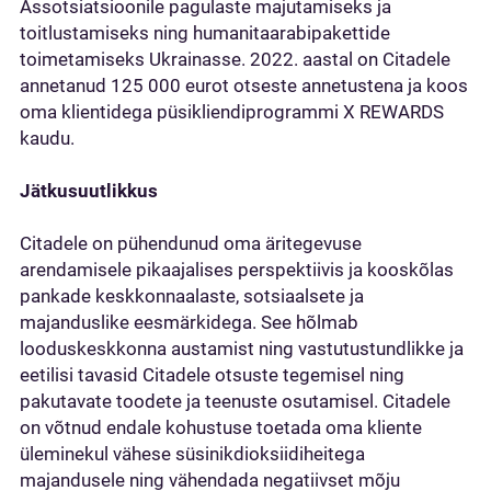
Assotsiatsioonile pagulaste majutamiseks ja
toitlustamiseks ning humanitaarabipakettide
toimetamiseks Ukrainasse. 2022. aastal on Citadele
annetanud 125 000 eurot otseste annetustena ja koos
oma klientidega püsikliendiprogrammi X REWARDS
kaudu.
Jätkusuutlikkus
Citadele on pühendunud oma äritegevuse
arendamisele pikaajalises perspektiivis ja kooskõlas
pankade keskkonnaalaste, sotsiaalsete ja
majanduslike eesmärkidega. See hõlmab
looduskeskkonna austamist ning vastutustundlikke ja
eetilisi tavasid Citadele otsuste tegemisel ning
pakutavate toodete ja teenuste osutamisel. Citadele
on võtnud endale kohustuse toetada oma kliente
üleminekul vähese süsinikdioksiidiheitega
majandusele ning vähendada negatiivset mõju