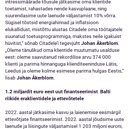
intressimäärade tõusule jätkasime oma klientide
toetamist, rahastades nende kasvuplaane, ning
suurendasime uute laenude väljastamist 10% võrra.
Sügisel tõstsid energiahinnad ja inflatsioon
elukallidust, mistõttu alustas Citadele oma töötajatele
suunatud toetusprogrammiga, makstes neile igakuist
hüvitist,“ sõnab Citadele’i tegevjuht
Johan Åkerblom
.
„Oleme tänulikud oma klientide muutumatu usalduse
eest: oleme saavutanud rekordilise arvu 374 000
klienti ja parima hinnanguga klienditeeninduse Lätis,
Leedus ja oleme kolme esimese parima hulgas Eestis,“
lisab
Johan Åkerblom
.
1.2 miljardit euro eest uut finantseerimist Balti
riikide eraklientidele ja ettevõtetele
2022. aastal jätkasime kasvu ja laienemise eesmärgil
ettevõtjate finantseerimist. 2022. aastal jõudsime uute
laenude ja liisingute väljastamisel 1 203 miljoni euroni,