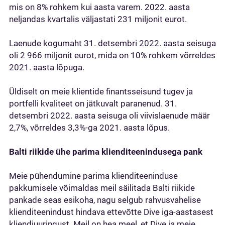
mis on 8% rohkem kui aasta varem. 2022. aasta
neljandas kvartalis väljastati 231 miljonit eurot.
Laenude kogumaht 31. detsembri 2022. aasta seisuga
oli 2 966 miljonit eurot, mida on 10% rohkem võrreldes
2021. aasta lõpuga.
Üldiselt on meie klientide finantsseisund tugev ja
portfelli kvaliteet on jätkuvalt paranenud. 31.
detsembri 2022. aasta seisuga oli viivislaenude määr
2,7%, võrreldes 3,3%-ga 2021. aasta lõpus.
Balti riikide ühe parima klienditeenindusega pank
Meie pühendumine parima klienditeeninduse
pakkumisele võimaldas meil säilitada Balti riikide
pankade seas esikoha, nagu selgub rahvusvahelise
klienditeenindust hindava ettevõtte Dive iga-aastasest
kliendiuuringust. Meil on hea meel, et Dive ja meie