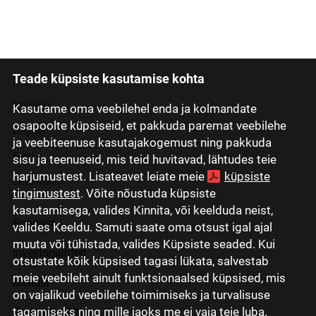
Teade küpsiste kasutamise kohta
Latviski
Русский
Kasutame oma veebilehel enda ja kolmandate
osapoolte küpsiseid, et pakkuda paremat veebilehe
English
ja veebiteenuse kasutajakogemust ning pakkuda
Eesti
sisu ja teenuseid, mis teid huvitavad, lähtudes teie
harjumustest. Lisateavet leiate meie
küpsiste
Lietuviškai
tingimustest
. Võite nõustuda küpsiste
kasutamisega, valides Kinnita, või keelduda neist,
Pangast
valides Keeldu. Samuti saate oma otsust igal ajal
muuta või tühistada, valides Küpsiste seaded. Kui
Investorsuhted
otsustate kõik küpsised tagasi lükata, salvestab
meie veebileht ainult funktsionaalsed küpsised, mis
Meedia
on vajalikud veebilehe toimimiseks ja turvalisuse
tagamiseks ning mille jaoks me ei vaja teie luba.
Grupi ettevõtted