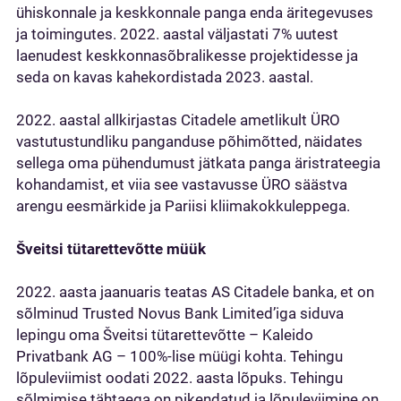
ühiskonnale ja keskkonnale panga enda äritegevuses
ja toimingutes. 2022. aastal väljastati 7% uutest
laenudest keskkonnasõbralikesse projektidesse ja
seda on kavas kahekordistada 2023. aastal.
2022. aastal allkirjastas Citadele ametlikult ÜRO
vastutustundliku panganduse põhimõtted, näidates
sellega oma pühendumust jätkata panga äristrateegia
kohandamist, et viia see vastavusse ÜRO säästva
arengu eesmärkide ja Pariisi kliimakokkuleppega.
Šveitsi tütarettevõtte müük
2022. aasta jaanuaris teatas AS Citadele banka, et on
sõlminud Trusted Novus Bank Limited’iga siduva
lepingu oma Šveitsi tütarettevõtte – Kaleido
Privatbank AG – 100%-lise müügi kohta. Tehingu
lõpuleviimist oodati 2022. aasta lõpuks. Tehingu
sõlmimise tähtaega on pikendatud ja lõpuleviimine on