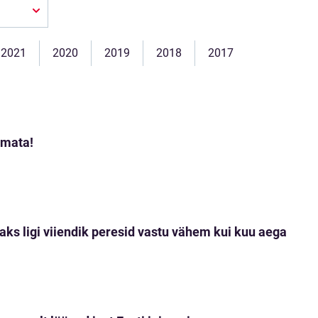
2021
2020
2019
2018
2017
mmata!
aks ligi viiendik peresid vastu vähem kui kuu aega