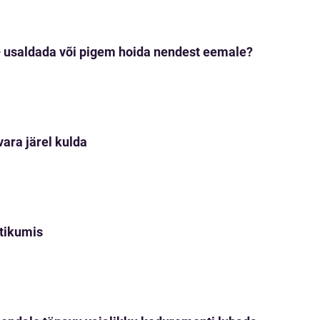
– usaldada või pigem hoida nendest eemale?
vara järel kulda
ltikumis