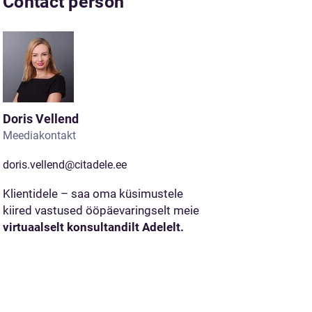
Contact person
Doris Vellend
Meediakontakt
doris.vellend@citadele.ee
Klientidele – saa oma küsimustele
kiired vastused ööpäevaringselt meie
virtuaalselt konsultandilt Adelelt.