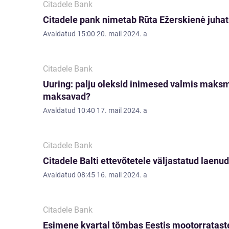
Citadele Bank
Citadele pank nimetab Rūta Ežerskienė juha
Avaldatud
15:00 20. mail 2024. a
Citadele Bank
Uuring: palju oleksid inimesed valmis maksma
maksavad?
Avaldatud
10:40 17. mail 2024. a
Citadele Bank
Citadele Balti ettevõtetele väljastatud laen
Avaldatud
08:45 16. mail 2024. a
Citadele Bank
Esimene kvartal tõmbas Eestis mootorrataste