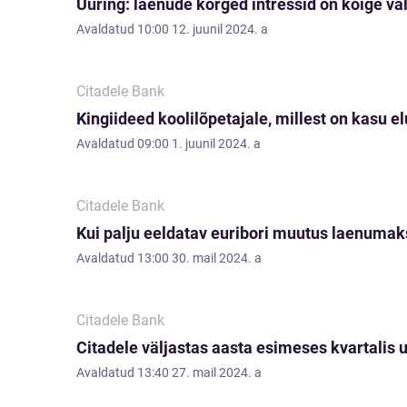
Uuring: laenude kõrged intressid on kõige va
Avaldatud
10:00 12. juunil 2024. a
Citadele Bank
Kingiideed koolilõpetajale, millest on kasu el
Avaldatud
09:00 1. juunil 2024. a
Citadele Bank
Kui palju eeldatav euribori muutus laenuma
Avaldatud
13:00 30. mail 2024. a
Citadele Bank
Citadele väljastas aasta esimeses kvartalis 
Avaldatud
13:40 27. mail 2024. a