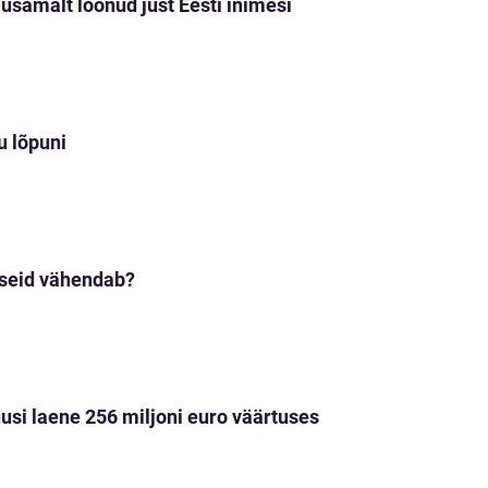
lusamalt löönud just Eesti inimesi
u lõpuni
kseid vähendab?
uusi laene 256 miljoni euro väärtuses