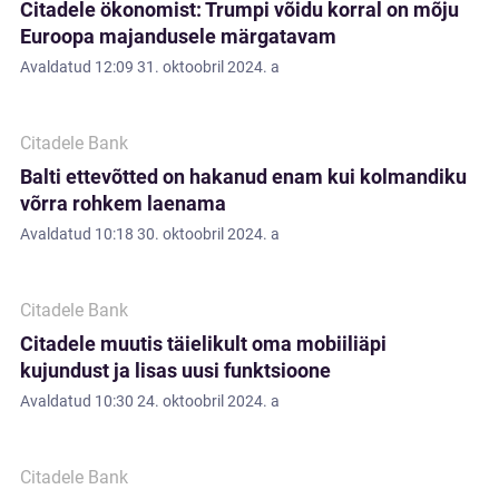
Citadele ökonomist: Trumpi võidu korral on mõju
Euroopa majandusele märgatavam
Avaldatud
12:09 31. oktoobril 2024. a
Citadele Bank
Balti ettevõtted on hakanud enam kui kolmandiku
võrra rohkem laenama
Avaldatud
10:18 30. oktoobril 2024. a
Citadele Bank
Citadele muutis täielikult oma mobiiliäpi
kujundust ja lisas uusi funktsioone
Avaldatud
10:30 24. oktoobril 2024. a
Citadele Bank