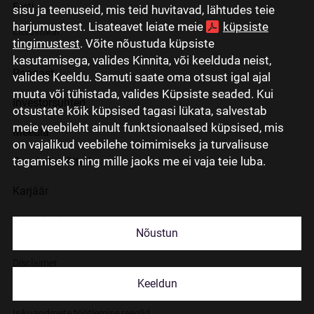
Eesti
sisu ja teenuseid, mis teid huvitavad, lähtudes teie
harjumustest. Lisateavet leiate meie
küpsiste
Lietuviškai
tingimustest
. Võite nõustuda küpsiste
kasutamisega, valides Kinnita, või keelduda neist,
Pangast
valides Keeldu. Samuti saate oma otsust igal ajal
muuta või tühistada, valides Küpsiste seaded. Kui
Investorsuhted
otsustate kõik küpsised tagasi lükata, salvestab
meie veebileht ainult funktsionaalsed küpsised, mis
Meedia
on vajalikud veebilehe toimimiseks ja turvalisuse
tagamiseks ning mille jaoks me ei vaja teie luba.
Grupi ettevõtted
Karjäär
Kontaktid
Nõustun
Disclaimer
Keeldun
Küpsiste kasutamisest
Isikuandmete töötlemise reeglid