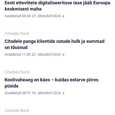
Eesti ettevõtete digitaliseerituse tase jääb Euroopa
keskmisest maha
Avaldatud
08:00 23. oktoobril 2024. a
Citadele Bank
Citadele panga klientide ostude hulk ja summad
on tõusnud
Avaldatud
11:00 22. oktoobril 2024. a
Citadele Bank
Koolivaheaeg on käes – kuidas eelarve piires
püsida
Avaldatud
08:57 18. oktoobril 2024. a
Citadele Bank