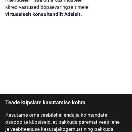
Klientidele – saa oma küsimustele
kiired vastused ööpäevaringselt meie
virtuaalselt konsultandilt Adelelt.
Teade küpsiste kasutamise kohta
Latviski
Русский
Kasutame oma veebilehel enda ja kolmandate
osapoolte küpsiseid, et pakkuda paremat veebilehe
English
ja veebiteenuse kasutajakogemust ning pakkuda