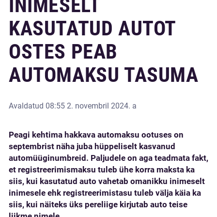
INIMESELT
KASUTATUD AUTOT
OSTES PEAB
AUTOMAKSU TASUMA
Avaldatud
08:55 2. novembril 2024. a
Peagi kehtima hakkava automaksu ootuses on
septembrist näha juba hüppeliselt kasvanud
automüüginumbreid. Paljudele on aga teadmata fakt,
et registreerimismaksu tuleb ühe korra maksta ka
siis, kui kasutatud auto vahetab omanikku inimeselt
inimesele ehk registreerimistasu tuleb välja käia ka
siis, kui näiteks üks pereliige kirjutab auto teise
liikme nimele.