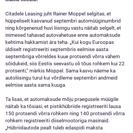
Citadele Leasing juht Rainer Moppel selgitas, et
hüppeliselt kasvanud septembri automüüginumbrid
ning kõrgenenud huvi liisingu vastu näitab selgelt, et
inimesed tahavad autovahetuse enne automaksude
kehtima hakkamist ära teha. „Kui kogu Euroopas
üldiselt registreeriti septembris eelmise aasta
septembriga võrreldes kuue protsendi võrra vähem
sõidukeid, siis Eestis seevastu oli tõus rohkem kui 22
protsenti,“ märkis Moppel. Sama kasvu näeme ka
autoliisingu turul kui võrdleme septembri andmeid
eelmise aasta sama kuuga.
Ta lisas, et automaksude mõju praegusele müügile
näitab ka tõsiasi, et pistikhübriide registreeriti lausa
150 protsendi võrra rohkem ning 140 protsendi võrra
rohkem registreeriti diiselmootoriga masinaid.
„Hübriidautode pealt tuleb edaspidi maksta