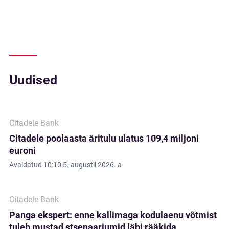
Uudised
Citadele Bank
Citadele poolaasta äritulu ulatus 109,4 miljoni
euroni
Avaldatud
10:10 5. augustil 2026. a
Citadele Bank
Panga ekspert: enne kallimaga kodulaenu võtmist
tuleb mustad stsenaariumid läbi rääkida