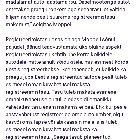
madalamat auto aastamaksu. Diiselmootoriga autot
ostetakse praegu rohkem aga seepärast, et vältida
hiljem nende pealt suurema registreerimistasu
maksmist,“ selgitas Moppel.
Registreerimistasu osas on aga Moppeli sõnul
paljudel jäänud teadvustamata üks oluline aspekt.
Registreerimistasu kehtib ühe korra kõikidele
autodele, mitte ainult sõidukitele, mis esimest korda
Eestis registreeritakse. See tähendab, et kõikide ka
praegu juba Eestis registreeritud autode pealt tuleb
esimesel omanikuvahetusel maksta
registreerimistasu. Tasu tuleb maksta esimese
omanikuvahetuse puhul ja edaspidi omanikku
vahetades tasu enam maksma ei pea. Ehk kui peale
aastavahetust registreerida oma auto ümber, olgu
kasvõi oma lapse või abikaasa nimele, siis tuleb
esimesel omanikuvahetusel maksta ka
registreerimistasu. „Seega tasub planeeritud