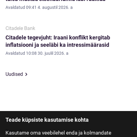
Avaldatud
09:41 4. augustil 2026. a
Citadele Bank
Citadele tegevjuht: Iraani konflikt kergitab
inflatsiooni ja seeläbi ka intressimäärasid
Avaldatud
10:08 30. juulil 2026. a
Uudised
Teade küpsiste kasutamise kohta
Latviski
Русский
Kasutame oma veebilehel enda ja kolmandate