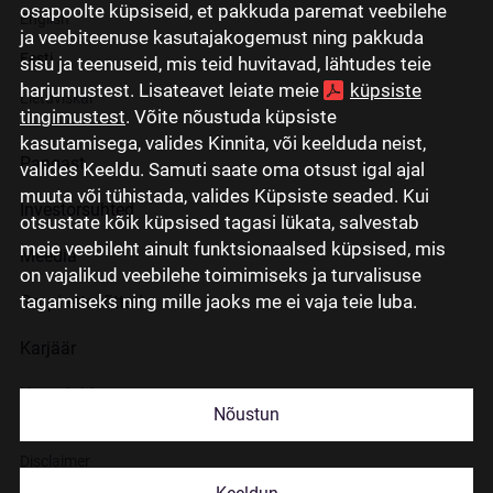
osapoolte küpsiseid, et pakkuda paremat veebilehe
English
ja veebiteenuse kasutajakogemust ning pakkuda
Eesti
sisu ja teenuseid, mis teid huvitavad, lähtudes teie
harjumustest. Lisateavet leiate meie
küpsiste
Lietuviškai
tingimustest
. Võite nõustuda küpsiste
kasutamisega, valides Kinnita, või keelduda neist,
Pangast
valides Keeldu. Samuti saate oma otsust igal ajal
muuta või tühistada, valides Küpsiste seaded. Kui
Investorsuhted
otsustate kõik küpsised tagasi lükata, salvestab
meie veebileht ainult funktsionaalsed küpsised, mis
Meedia
on vajalikud veebilehe toimimiseks ja turvalisuse
tagamiseks ning mille jaoks me ei vaja teie luba.
Grupi ettevõtted
Karjäär
Kontaktid
Nõustun
Disclaimer