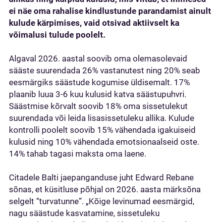
ei näe oma rahalise kindlustunde parandamist ainult
kulude kärpimises, vaid otsivad aktiivselt ka
võimalusi tulude poolelt.
Algaval 2026. aastal soovib oma olemasolevaid
sääste suurendada 26% vastanutest ning 20% seab
eesmärgiks säästude kogumise üldisemalt. 17%
plaanib luua 3-6 kuu kulusid katva säästupuhvri.
Säästmise kõrvalt soovib 18% oma sissetulekut
suurendada või leida lisasissetuleku allika. Kulude
kontrolli poolelt soovib 15% vähendada igakuiseid
kulusid ning 10% vähendada emotsionaalseid oste.
14% tahab tagasi maksta oma laene.
Citadele Balti jaepanganduse juht Edward Rebane
sõnas, et küsitluse põhjal on 2026. aasta märksõna
selgelt “turvatunne”. „Kõige levinumad eesmärgid,
nagu säästude kasvatamine, sissetuleku