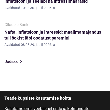
inflatsiooni ja seeläbi ka intressimäärasid
Avaldatud
10:08 30. juulil 2026. a
Citadele Bank
Nafta, inflatsioon ja intressid: maailmamajandus
tuli šokist läbi oodatust paremini
Avaldatud
08:08 29. juulil 2026. a
Uudised
Teade küpsiste kasutamise kohta
Latviski
Русский
Kasutame oma veebilehel enda ja kolmandate