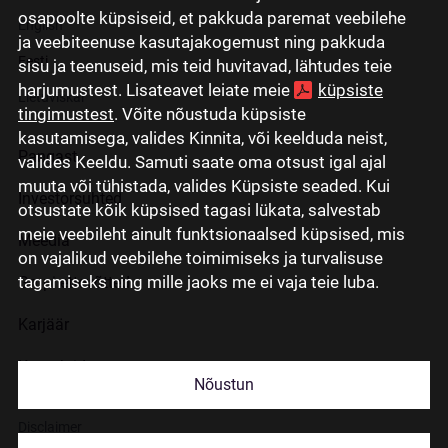
osapoolte küpsiseid, et pakkuda paremat veebilehe
English
ja veebiteenuse kasutajakogemust ning pakkuda
Eesti
sisu ja teenuseid, mis teid huvitavad, lähtudes teie
harjumustest. Lisateavet leiate meie
küpsiste
Lietuviškai
tingimustest
. Võite nõustuda küpsiste
kasutamisega, valides Kinnita, või keelduda neist,
Pangast
valides Keeldu. Samuti saate oma otsust igal ajal
muuta või tühistada, valides Küpsiste seaded. Kui
Investorsuhted
otsustate kõik küpsised tagasi lükata, salvestab
meie veebileht ainult funktsionaalsed küpsised, mis
Meedia
on vajalikud veebilehe toimimiseks ja turvalisuse
tagamiseks ning mille jaoks me ei vaja teie luba.
Grupi ettevõtted
Karjäär
Kontaktid
Nõustun
Disclaimer