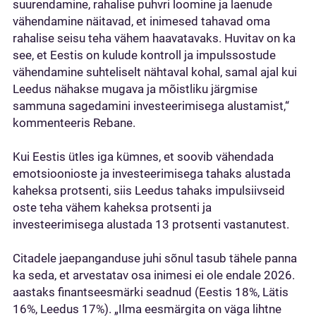
suurendamine, rahalise puhvri loomine ja laenude
vähendamine näitavad, et inimesed tahavad oma
rahalise seisu teha vähem haavatavaks. Huvitav on ka
see, et Eestis on kulude kontroll ja impulssostude
vähendamine suhteliselt nähtaval kohal, samal ajal kui
Leedus nähakse mugava ja mõistliku järgmise
sammuna sagedamini investeerimisega alustamist,“
kommenteeris Rebane.
Kui Eestis ütles iga kümnes, et soovib vähendada
emotsioonioste ja investeerimisega tahaks alustada
kaheksa protsenti, siis Leedus tahaks impulsiivseid
oste teha vähem kaheksa protsenti ja
investeerimisega alustada 13 protsenti vastanutest.
Citadele jaepanganduse juhi sõnul tasub tähele panna
ka seda, et arvestatav osa inimesi ei ole endale 2026.
aastaks finantseesmärki seadnud (Eestis 18%, Lätis
16%, Leedus 17%). „Ilma eesmärgita on väga lihtne