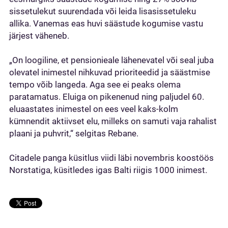
sissetulekut suurendada või leida lisasissetuleku
allika. Vanemas eas huvi säästude kogumise vastu
järjest väheneb.
„On loogiline, et pensionieale lähenevatel või seal juba
olevatel inimestel nihkuvad prioriteedid ja säästmise
tempo võib langeda. Aga see ei peaks olema
paratamatus. Eluiga on pikenenud ning paljudel 60.
eluaastates inimestel on ees veel kaks-kolm
kümnendit aktiivset elu, milleks on samuti vaja rahalist
plaani ja puhvrit,“ selgitas Rebane.
Citadele panga küsitlus viidi läbi novembris koostöös
Norstatiga, küsitledes igas Balti riigis 1000 inimest.