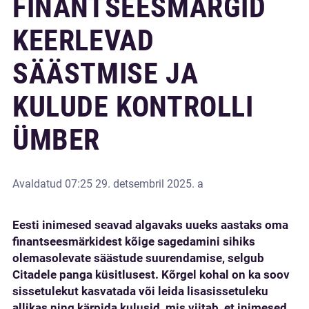
FINANTSEESMÄRGID
KEERLEVAD
SÄÄSTMISE JA
KULUDE KONTROLLI
ÜMBER
Avaldatud
07:25 29. detsembril 2025. a
Eesti inimesed seavad algavaks uueks aastaks oma
finantseesmärkidest kõige sagedamini sihiks
olemasolevate säästude suurendamise, selgub
Citadele panga küsitlusest. Kõrgel kohal on ka soov
sissetulekut kasvatada või leida lisasissetuleku
allikas ning kärpida kulusid, mis viitab, et inimesed