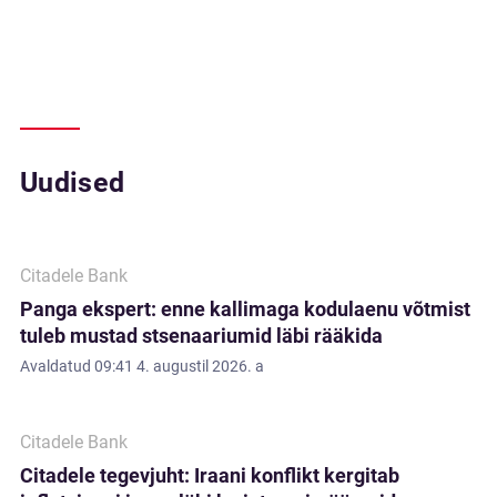
Uudised
Citadele Bank
Panga ekspert: enne kallimaga kodulaenu võtmist
tuleb mustad stsenaariumid läbi rääkida
Avaldatud
09:41 4. augustil 2026. a
Citadele Bank
Citadele tegevjuht: Iraani konflikt kergitab