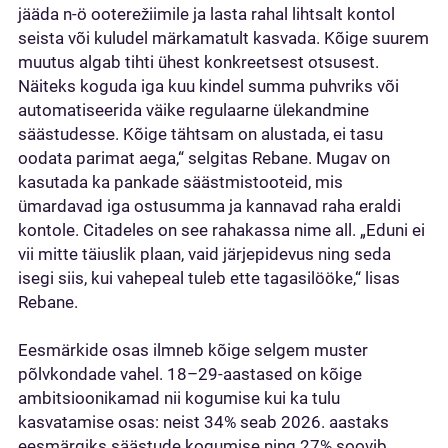
jääda n-ö ooterežiimile ja lasta rahal lihtsalt kontol
seista või kuludel märkamatult kasvada. Kõige suurem
muutus algab tihti ühest konkreetsest otsusest.
Näiteks koguda iga kuu kindel summa puhvriks või
automatiseerida väike regulaarne ülekandmine
säästudesse. Kõige tähtsam on alustada, ei tasu
oodata parimat aega,“ selgitas Rebane. Mugav on
kasutada ka pankade säästmistooteid, mis
ümardavad iga ostusumma ja kannavad raha eraldi
kontole. Citadeles on see rahakassa nime all. „Eduni ei
vii mitte täiuslik plaan, vaid järjepidevus ning seda
isegi siis, kui vahepeal tuleb ette tagasilööke,“ lisas
Rebane.
Eesmärkide osas ilmneb kõige selgem muster
põlvkondade vahel. 18–29-aastased on kõige
ambitsioonikamad nii kogumise kui ka tulu
kasvatamise osas: neist 34% seab 2026. aastaks
eesmärgiks säästude kogumise ning 27% soovib