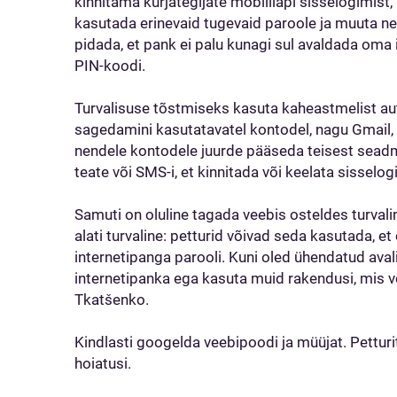
kinnitama kurjategijate mobiiliäpi sisselogimist
kasutada erinevaid tugevaid paroole ja muuta ne
pidada, et pank ei palu kunagi sul avaldada oma
PIN-koodi.
Turvalisuse tõstmiseks kasuta kaheastmelist a
sagedamini kasutatavatel kontodel, nagu Gmail,
nendele kontodele juurde pääseda teisest seadme
teate või SMS-i, et kinnitada või keelata sisselog
Samuti on oluline tagada veebis osteldes turvalin
alati turvaline: petturid võivad seda kasutada, 
internetipanga parooli. Kuni oled ühendatud aval
internetipanka ega kasuta muid rakendusi, mis v
Tkatšenko.
Kindlasti googelda veebipoodi ja müüjat. Petturite
hoiatusi.