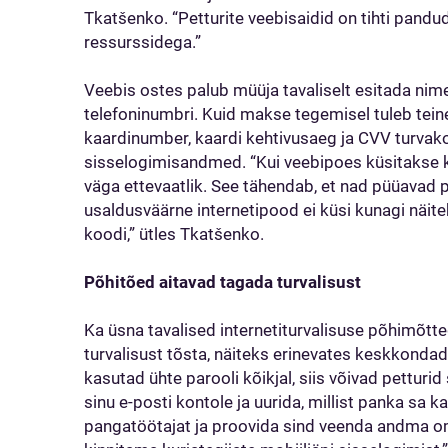
Tkatšenko. “Petturite veebisaidid on tihti pandud
ressurssidega.”
Veebis ostes palub müüja tavaliselt esitada nim
telefoninumbri. Kuid makse tegemisel tuleb te
kaardinumber, kaardi kehtivusaeg ja CVV turvak
sisselogimisandmed. “Kui veebipoes küsitakse 
väga ettevaatlik. See tähendab, et nad püüavad pe
usaldusväärne internetipood ei küsi kunagi näit
koodi,” ütles Tkatšenko.
Põhitõed aitavad tagada turvalisust
Ka üsna tavalised internetiturvalisuse põhimõtt
turvalisust tõsta, näiteks erinevates keskkonda
kasutad ühte parooli kõikjal, siis võivad petturi
sinu e-posti kontole ja uurida, millist panka sa k
pangatöötajat ja proovida sind veenda andma o