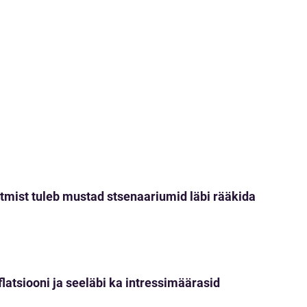
tmist tuleb mustad stsenaariumid läbi rääkida
nflatsiooni ja seeläbi ka intressimäärasid