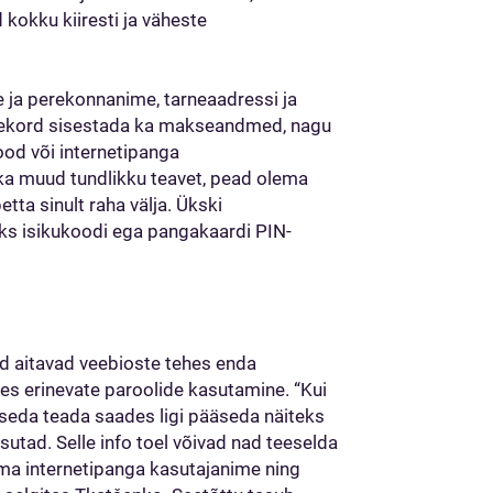
 kokku kiiresti ja väheste
e ja perekonnanime, tarneaadressi ja
inekord sisestada ka makseandmed, nagu
ood või internetipanga
ka muud tundlikku teavet, pead olema
tta sinult raha välja. Ükski
eks isikukoodi ega pangakaardi PIN-
ed aitavad veebioste tehes enda
des erinevate paroolide kasutamine. “Kui
d seda teada saades ligi pääseda näiteks
asutad. Selle info toel võivad nad teeselda
ma internetipanga kasutajanime ning