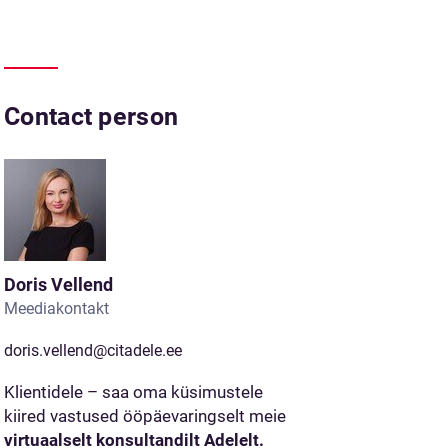
Contact person
Doris Vellend
Meediakontakt
doris.vellend@citadele.ee
Klientidele – saa oma küsimustele
kiired vastused ööpäevaringselt meie
virtuaalselt konsultandilt Adelelt.