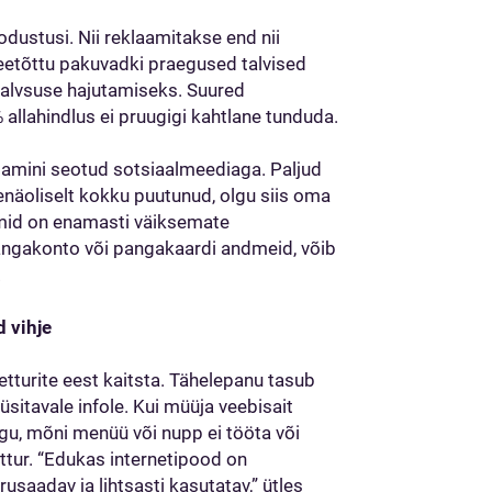
dustusi. Nii reklaamitakse end nii
Seetõttu pakuvadki praegused talvised
 valvsuse hajutamiseks. Suured
allahindlus ei pruugigi kahtlane tunduda.
amini seotud sotsiaalmeediaga. Paljud
näoliselt kokku puutunud, olgu siis oma
emid on enamasti väiksemate
ngakonto või pangakaardi andmeid, võib
.
 vihje
tturite eest kaitsta. Tähelepanu tasub
küsitavale infole. Kui müüja veebisait
igu, mõni menüü või nupp ei tööta või
ettur. “Edukas internetipood on
rusaadav ja lihtsasti kasutatav,” ütles