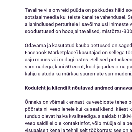
Tavaline viis ohvreid püüda on pakkudes häid soo
sotsiaalmeedia kui teiste kanalite vahendusel. 
allahindlused petturitele lisavõimalusi inimeste
soodustused on hooajal tavalised, mistõttu -80% 
Odavama ja kasutatud kauba pettused on saged
Facebook Marketplace’i kasutajad on sellega tõe
asju müües või midagi ostes. Sellised petuske
summadega, kuni 50 eurot, kuid jagades oma pa
kahju ulatuda ka märksa suuremate summadeni
Koduleht ja kliendilt nõutavad andmed annavad
Õnneks on võimalik ennast ka veebioste tehes pe
pöörata nii veebilehele kui ka seal kliendi käest 
tundub olevat halva kvaliteediga, sisaldab trükiv
veebisaidil ei ole kontaktinfot, võib müüja olla p
visuaalselt kena ja tehniliselt töökorras: see on a