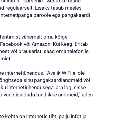
,” selgitas Tkatšenko. Seetõttu tasub
id regulaarselt. Lisaks tasub meeles
 internetipanga paroole ega pangakaardi
utentimist vähemalt oma kõige
 Facebook või Amazon. Kui keegi üritab
st või brauserist, saad oma telefonile
imist.
e internetiühendus. “Avalik WiFi ei ole
et õngitseda sinu pangakaardiandmeid või
iku internetiühendusega, ära logi sisse
õivad sisaldada tundlikke andmeid,” ütles
 kohta on internetis tihti palju infot ja