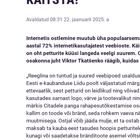
Avaldatud
08:31 22. jaanuaril 2025. a
Internetis ostlemine muutub üha populaarsema
aastal 72% internetikasutajatest veebioste. Käi
on oht petturite küüsi langeda veelgi suurem.
osakonna juht Viktor Tkatšenko räägib, kuidas 
„Reeglina on tuntud ja suured veebipoed usaldus
Eesti e-kaubanduse Liidu poolt väljastatud märgis
ettevaatlik, sest petturid on leidlikud ning võiva
kasutades sarnast logo, värve ja tootevalikut nin
märkis Citadele panga rahapesutõkestamise osa
kallim on toode või bränd, seda rohkem vaeva nä
muutmisega. Ostjal võib jääda mulje, et ta ostab 
maksab ta kauba eest tasudes hoopis petturitele
kunagi või saadetakse bränditoote asemel võlts