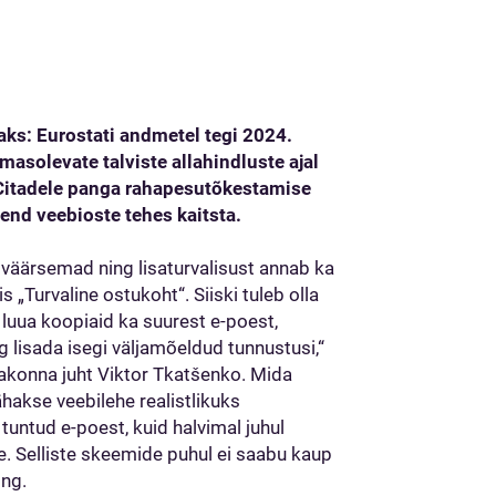
ks: Eurostati andmetel tegi 2024.
masolevate talviste allahindluste ajal
 Citadele panga rahapesutõkestamise
end veebioste tehes kaitsta.
väärsemad ning lisaturvalisust annab ka
 „Turvaline ostukoht“. Siiski tuleb olla
d luua koopiaid ka suurest e-poest,
g lisada isegi väljamõeldud tunnustusi,“
konna juht Viktor Tkatšenko. Mida
hakse veebilehe realistlikuks
tuntud e-poest, kuid halvimal juhul
. Selliste skeemide puhul ei saabu kaup
ing.