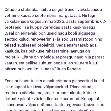
Citadele statistika näitab selget trendi: väikelaenude
võtmine kasvab septembris märgatavalt. Nii tegi
väikelaenude kogusumma 2025. aasta septembris 62-
protsendilise hüppe võrreldes aasta keskmisega.
„Seal on erinevaid põhjuseid nagu kooli algusega
seotud kulud, renoveerimis- ja soojustamistööd ning
teised sügisesed projektid. Seda enam tasub aga
kaaluda, kas puhkuse rahastamine laenuga on
mõistlik. Lihtne on mõelda, et praegu naudin ja pärast
vaatan, ent sellise suhtumisega tuleb suurem kulu
pärast puhkust koju kaasa,“ ütles Rebane.
Enne puhkust tuleks ausalt eristada planeeritud kulud
ja kohapeal tekkivad väljaminekud. Planeeritud ja
teada on näiteks majutuse, praamipiletite, kütuse,
ürituste piletite või kindlustuse summad. Kohapeal
lisanduvad väljas söömine, laste tegevused, suveniirid
ja ootamatud soovid. Just viimasele osale võiks