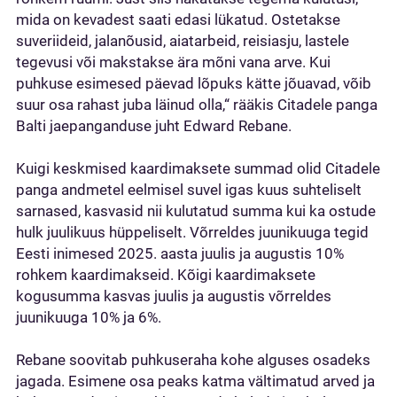
mida on kevadest saati edasi lükatud. Ostetakse
suveriideid, jalanõusid, aiatarbeid, reisiasju, lastele
tegevusi või makstakse ära mõni vana arve. Kui
puhkuse esimesed päevad lõpuks kätte jõuavad, võib
suur osa rahast juba läinud olla,“ rääkis Citadele panga
Balti jaepanganduse juht Edward Rebane.
Kuigi keskmised kaardimaksete summad olid Citadele
panga andmetel eelmisel suvel igas kuus suhteliselt
sarnased, kasvasid nii kulutatud summa kui ka ostude
hulk juulikuus hüppeliselt. Võrreldes juunikuuga tegid
Eesti inimesed 2025. aasta juulis ja augustis 10%
rohkem kaardimakseid. Kõigi kaardimaksete
kogusumma kasvas juulis ja augustis võrreldes
juunikuuga 10% ja 6%.
Rebane soovitab puhkuseraha kohe alguses osadeks
jagada. Esimene osa peaks katma vältimatud arved ja