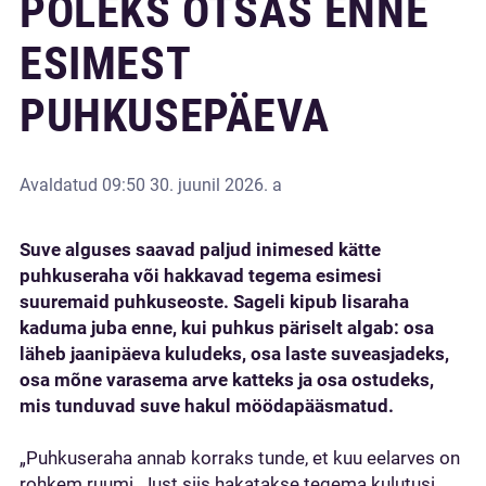
POLEKS OTSAS ENNE
ESIMEST
PUHKUSEPÄEVA
Avaldatud
09:50 30. juunil 2026. a
Suve alguses saavad paljud inimesed kätte
puhkuseraha või hakkavad tegema esimesi
suuremaid puhkuseoste. Sageli kipub lisaraha
kaduma juba enne, kui puhkus päriselt algab: osa
läheb jaanipäeva kuludeks, osa laste suveasjadeks,
osa mõne varasema arve katteks ja osa ostudeks,
mis tunduvad suve hakul möödapääsmatud.
„Puhkuseraha annab korraks tunde, et kuu eelarves on
rohkem ruumi. Just siis hakatakse tegema kulutusi,