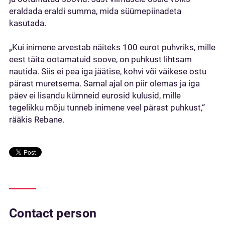
eraldada eraldi summa, mida süümepiinadeta
kasutada.
„Kui inimene arvestab näiteks 100 eurot puhvriks, mille
eest täita ootamatuid soove, on puhkust lihtsam
nautida. Siis ei pea iga jäätise, kohvi või väikese ostu
pärast muretsema. Samal ajal on piir olemas ja iga
päev ei lisandu kümneid eurosid kulusid, mille
tegelikku mõju tunneb inimene veel pärast puhkust,“
rääkis Rebane.
Contact person