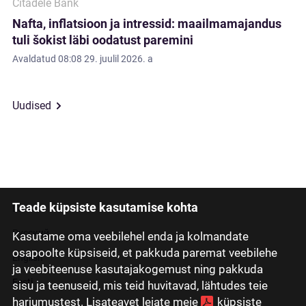
Citadele Bank
Nafta, inflatsioon ja intressid: maailmamajandus
tuli šokist läbi oodatust paremini
Avaldatud
08:08 29. juulil 2026. a
Uudised
Teade küpsiste kasutamise kohta
Latviski
Русский
Kasutame oma veebilehel enda ja kolmandate
osapoolte küpsiseid, et pakkuda paremat veebilehe
English
ja veebiteenuse kasutajakogemust ning pakkuda
Eesti
sisu ja teenuseid, mis teid huvitavad, lähtudes teie
harjumustest. Lisateavet leiate meie
küpsiste