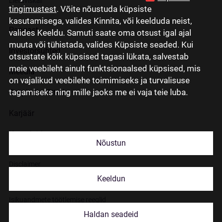
Lietuviškai
tingimustest
. Võite nõustuda küpsiste
kasutamisega, valides Kinnita, või keelduda neist,
Pangast
valides Keeldu. Samuti saate oma otsust igal ajal
muuta või tühistada, valides Küpsiste seaded. Kui
Investorsuhted
otsustate kõik küpsised tagasi lükata, salvestab
meie veebileht ainult funktsionaalsed küpsised, mis
Meedia
on vajalikud veebilehe toimimiseks ja turvalisuse
tagamiseks ning mille jaoks me ei vaja teie luba.
Grupi ettevõtted
Karjäär
Kontaktid
Nõustun
Disclaimer
Keeldun
Küpsiste kasutamisest
Isikuandmete töötlemise reeglid
Haldan seadeid
© 2026 Citadele Group