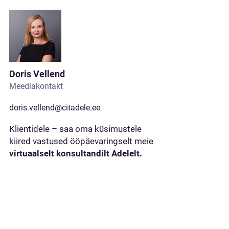
Doris Vellend
Meediakontakt
doris.vellend@citadele.ee
Klientidele – saa oma küsimustele
kiired vastused ööpäevaringselt meie
virtuaalselt konsultandilt Adelelt.