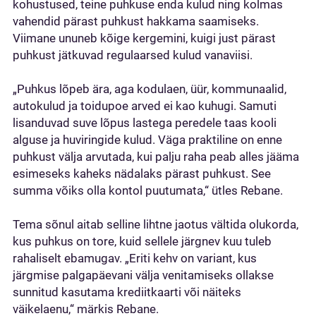
kohustused, teine puhkuse enda kulud ning kolmas
vahendid pärast puhkust hakkama saamiseks.
Viimane ununeb kõige kergemini, kuigi just pärast
puhkust jätkuvad regulaarsed kulud vanaviisi.
„Puhkus lõpeb ära, aga kodulaen, üür, kommunaalid,
autokulud ja toidupoe arved ei kao kuhugi. Samuti
lisanduvad suve lõpus lastega peredele taas kooli
alguse ja huviringide kulud. Väga praktiline on enne
puhkust välja arvutada, kui palju raha peab alles jääma
esimeseks kaheks nädalaks pärast puhkust. See
summa võiks olla kontol puutumata,“ ütles Rebane.
Tema sõnul aitab selline lihtne jaotus vältida olukorda,
kus puhkus on tore, kuid sellele järgnev kuu tuleb
rahaliselt ebamugav. „Eriti kehv on variant, kus
järgmise palgapäevani välja venitamiseks ollakse
sunnitud kasutama krediitkaarti või näiteks
väikelaenu,“ märkis Rebane.