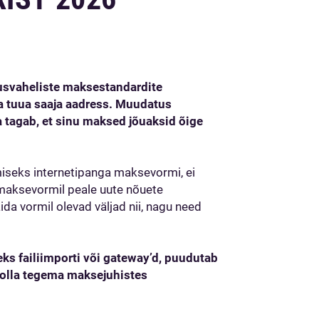
usvaheliste maksestandardite
ja tuua saaja aadress. Muudatus
a tagab, et sinu maksed jõuaksid õige
miseks internetipanga maksevormi, ei
 maksevormil peale uute nõuete
da vormil olevad väljad nii, nagu need
s failiimporti või gateway’d, puudutab
bolla tegema maksejuhistes