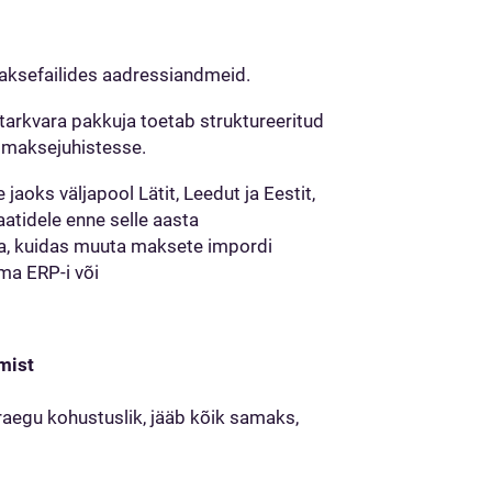
maksefailides aadressiandmeid.
tarkvara pakkuja toetab struktureeritud
e maksejuhistesse.
jaoks väljapool Lätit, Leedut ja Eestit,
atidele enne selle aasta
hta, kuidas muuta maksete impordi
ma ERP-i või
amist
raegu kohustuslik, jääb kõik samaks,