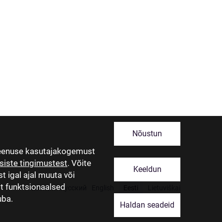
Nõustun
teenuse kasutajakogemust
siste tingimustest
. Võite
Keeldun
t igal ajal muuta või
lt funktsionaalsed
Latviski
Русский
English
Eesti
Lietuviškai
uba.
Haldan seadeid