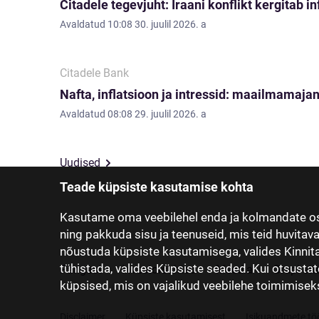
Citadele tegevjuht: Iraani konflikt kergitab i
Avaldatud
10:08 30. juulil 2026. a
Citadele Bank
Nafta, inflatsioon ja intressid: maailmamajan
Avaldatud
08:08 29. juulil 2026. a
Uudised
Teade küpsiste kasutamise kohta
Kasutame oma veebilehel enda ja kolmandate os
ning pakkuda sisu ja teenuseid, mis teid huvitav
nõustuda küpsiste kasutamisega, valides Kinnita,
tühistada, valides Küpsiste seaded. Kui otsustat
Pangast
Investorsuhted
Meedia
Grupi ett
küpsised, mis on vajalikud veebilehe toimimiseks 
Disclaimer
Küpsiste kasutamisest
Isikuandmete töö