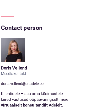
Contact person
Doris Vellend
Meediakontakt
doris.vellend@citadele.ee
Klientidele – saa oma küsimustele
kiired vastused ööpäevaringselt meie
virtuaalselt konsultandilt Adelelt.