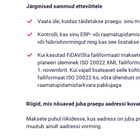
Järgmised sammud ettevõttele
Vaata üle, kuidas täidetakse praegu sinu 
Kontrolli, kas sinu ERP- või raamatupidamis
või hübriidvormingut ning kas see lisataks
Kui kasutad FiDAViSta failiformaati maksete 
planeeri üleminek ISO 20022 XML failiforma
1. novembrit. Kui vajad lisateavet selle ko
failiformaat ISO 20022-ks, võta ühendust o
raamatupidamistarkvara pakkujaga.
Riigid, mis nõuavad juba praegu aadressi kuv
Maksete puhul riikidesse, kus aadress on juba p
muutub ainult aadressi vorming.