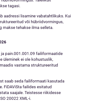
 hübriidvormingus. Täielikult
kse tagasi.
 aadressi lisamine vabatahtlikuks. Kui
ruktureeritud või hübriidvormingus,
ing makse tehakse ilma selleta.
2026
ja pain.001.001.09 failiformaatide
 üleminek ei ole kohustuslik,
maadis vastama struktureeritud
st saab seda failiformaati kasutada
e. FiDAViSta failides esitatud
tata saajale. Teistesse riikidesse
 ISO 20022 XML-i.