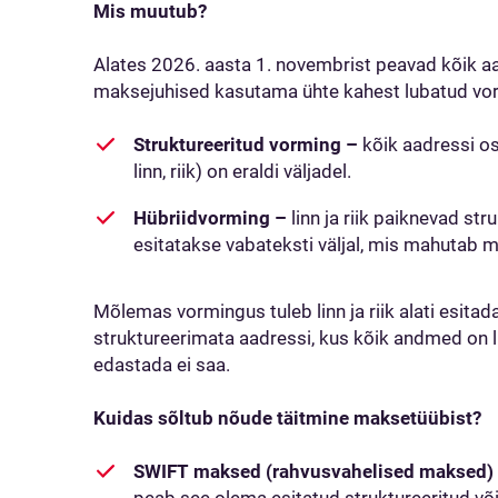
Mis muutub?
Alates 2026. aasta 1. novembrist peavad kõik a
maksejuhised kasutama ühte kahest lubatud vo
Struktureeritud vorming –
kõik aadressi os
linn, riik) on eraldi väljadel.
Hübriidvorming –
linn ja riik paiknevad str
esitatakse vabateksti väljal, mis mahutab
Mõlemas vormingus tuleb linn ja riik alati esitada 
struktureerimata aadressi, kus kõik andmed on l
edastada ei saa.
Kuidas sõltub nõude täitmine maksetüübist?
SWIFT maksed (rahvusvahelised maksed)