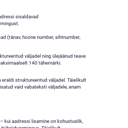
adressi sisaldavad
rmingust.
ad (tänav, hoone number, sihtnumber,
uktureeritud väljadel ning ülejäänud teave
 maksimaalselt 140 tähemärki.
eraldi struktureeritud väljadel. Täielikult
isatud vaid vabateksti väljadele, enam
– kui aadressi lisamine on kohustuslik,