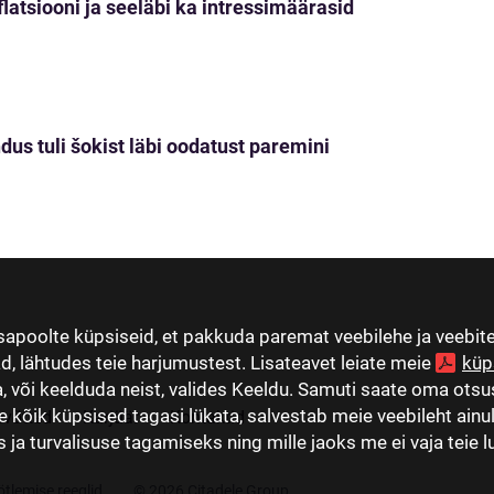
nflatsiooni ja seeläbi ka intressimäärasid
dus tuli šokist läbi oodatust paremini
apoolte küpsiseid, et pakkuda paremat veebilehe ja veebi
ad, lähtudes teie harjumustest. Lisateavet leiate meie
küp
 või keelduda neist, valides Keeldu. Samuti saate oma otsus
e kõik küpsised tagasi lükata, salvestab meie veebileht ainu
evõtted
Karjäär
Kontaktid
ja turvalisuse tagamiseks ning mille jaoks me ei vaja teie l
tlemise reeglid
© 2026 Citadele Group