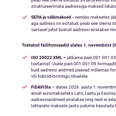
peab see olema esitatud struktureeritud või
struktureerimata aadressiga maksed lükata
SEPA ja välkmaksed -
nendes maksetes jääb
aga aadress on esitatud, peab see olema st
vastasel juhul lisatud aadressi eiratakse n
Toetatud failiformaadid alates 1. novembrist 
ISO 20022 XML –
jätkame pain.001.001.03 
toetamist. Uuele pain.001.001.09 formaadile
kuid aadressi andmed peavad mõlemas for
või hübriidvormingu nõuetele.
FiDAViSta –
alates 2026. aasta 1. novembri
ainult euromakseteks Lätti, Leetu ja Eestiss
aadressiandmeid eiratakse ning neid ei edas
tehtavate maksete jaoks palume kasutada