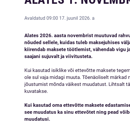
Avaldatud
09:00 17. juunil 2026. a
Alates 2026. aasta novembrist muutuvad rahv
nõuded sellele, kuidas tuleb maksejuhises väl
kiirendab maksete töötlemist, vähendab vigu j
saajani sujuvalt ja viivitusteta.
Kui kasutad isiklike või ettevõtte maksete tege
ole sul vaja midagi muuta. Tõenäoliselt märkad
jõustumist mõnda väikest muudatust. Lihtsalt täi
kuvatakse.
Kui kasutad oma ettevõtte maksete edastamisek
see muudatus ka sinu ettevõtet ning pead või
muudatusi.