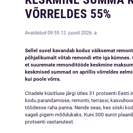
VÕRRELDES 55%
Avaldatud
09:55 12. juunil 2026. a
Sellel suvel kavandab kodus väiksemat remonti
põhjalikumalt võtab remondi ette iga kümnes. C
et suuremate remonditööde keskmine maksum
keskmised summad on aprillis võrreldes eelm
kui poole võrra.
Citadele küsitluse järgi ütles 31 protsenti Eesti i
kodu parandamisse, remonti, terrassi, kasvuho
töödesse raha panna. Nende seas, kes siiski k
sageli pigem mõõdukaks. Kuni 300 eurot plaani
protsenti vastanutest.