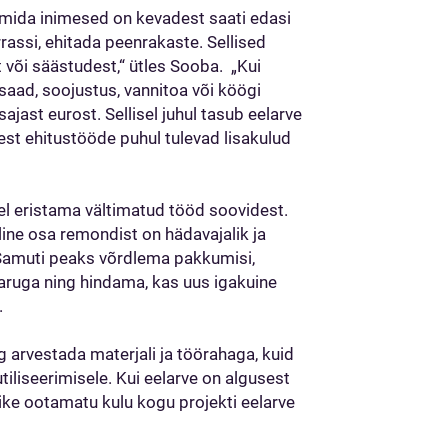
, mida inimesed on kevadest saati edasi
rassi, ehitada peenrakaste. Sellised
 või säästudest,“ ütles Sooba. „Kui
saad, soojustus, vannitoa või köögi
ast eurost. Sellisel juhul tasub eelarve
sest ehitustööde puhul tulevad lisakulud
l eristama vältimatud tööd soovidest.
line osa remondist on hädavajalik ja
Samuti peaks võrdlema pakkumisi,
ruga ning hindama, kas uus igakuine
.
g arvestada materjali ja töörahaga, kuid
tiliseerimisele. Kui eelarve on algusest
äike ootamatu kulu kogu projekti eelarve