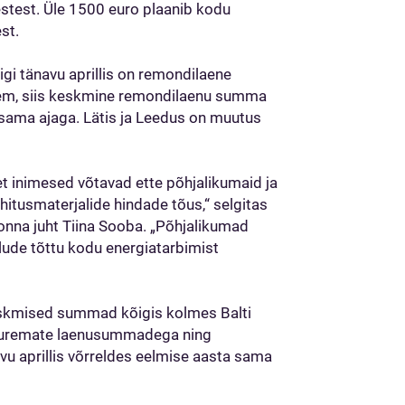
stest. Üle 1500 euro plaanib kodu
est.
igi tänavu aprillis on remondilaene
ähem, siis keskmine remondilaenu summa
sama ajaga. Lätis ja Leedus on muutus
t inimesed võtavad ette põhjalikumaid ja
hitusmaterjalide hindade tõus,“ selgitas
onna juht Tiina Sooba. „Põhjalikumad
lude tõttu kodu energiatarbimist
eskmised summad kõigis kolmes Balti
a suuremate laenusummadega ning
vu aprillis võrreldes eelmise aasta sama