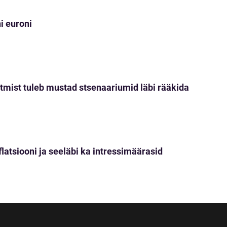
i euroni
tmist tuleb mustad stsenaariumid läbi rääkida
nflatsiooni ja seeläbi ka intressimäärasid