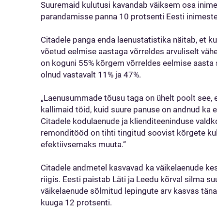
Suuremaid kulutusi kavandab väiksem osa inime
parandamisse panna 10 protsenti Eesti inimest
Citadele panga enda laenustatistika näitab, et ku
võetud eelmise aastaga võrreldes arvuliselt v
on koguni 55% kõrgem võrreldes eelmise aasta 
olnud vastavalt 11% ja 47%.
„Laenusummade tõusu taga on ühelt poolt see, e
kallimaid töid, kuid suure panuse on andnud ka e
Citadele kodulaenude ja klienditeeninduse valdk
remonditööd on tihti tingitud soovist kõrgete ku
efektiivsemaks muuta.“
Citadele andmetel kasvavad ka väikelaenude k
riigis. Eesti paistab Läti ja Leedu kõrval silm
väikelaenude sõlmitud lepingute arv kasvas täna
kuuga 12 protsenti.