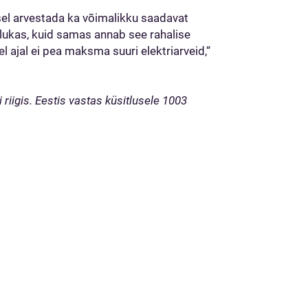
l arvestada ka võimalikku saadavat
ulukas, kuid samas annab see rahalise
el ajal ei pea maksma suuri elektriarveid,“
ti riigis. Eestis vastas küsitlusele 1003