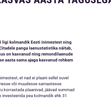
 ligi kolmandik Eesti inimestest ning
itadele panga laenustatistika näitab,
us on kasvanud ning remondilaenude
ise aasta sama ajaga kasvanud rohkem
nimestest, et nad ei plaani sellel suvel
onesse või muudesse sarnastesse
odu korrastada plaanivad, jäävad summad
b investeerida pea kolmandik ehk 31