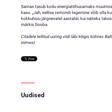
Samas tasub kodu energiatõhusamaks muutmise
kasu. „Jah, sellise remondi tegemine võib olla k
kokkuhoiu järgnevatel aastatel, kui näiteks talvis
märkis Sooba.
Citadele tellitud uuring viidi läbi kõigis kolmes Bal
inimest.
Uudised