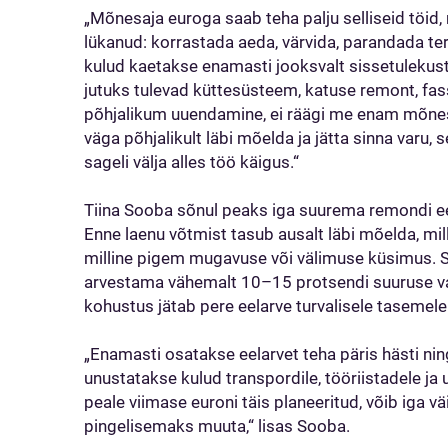
„Mõnesaja euroga saab teha palju selliseid töid
lükanud: korrastada aeda, värvida, parandada ter
kulud kaetakse enamasti jooksvalt sissetulekust
jutuks tulevad küttesüsteem, katuse remont, fas
põhjalikum uuendamine, ei räägi me enam mõnesaj
väga põhjalikult läbi mõelda ja jätta sinna varu, 
sageli välja alles töö käigus.“
Tiina Sooba sõnul peaks iga suurema remondi ee
Enne laenu võtmist tasub ausalt läbi mõelda, mil
milline pigem mugavuse või välimuse küsimus. 
arvestama vähemalt 10–15 protsendi suuruse va
kohustus jätab pere eelarve turvalisele tasemele
„Enamasti osatakse eelarvet teha päris hästi nin
unustatakse kulud transpordile, tööriistadele ja u
peale viimase euroni täis planeeritud, võib iga v
pingelisemaks muuta,“ lisas Sooba.