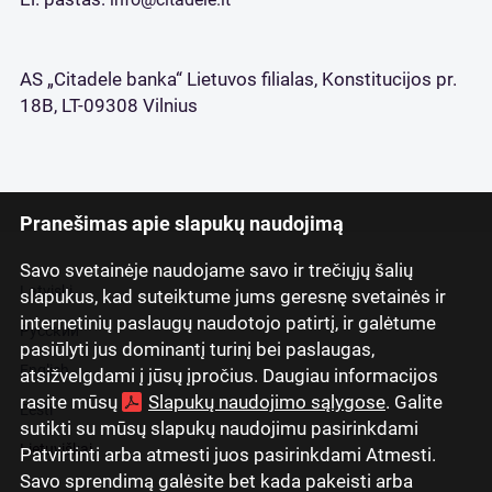
AS „Citadele banka“ Lietuvos filialas, Konstitucijos pr.
18B, LT-09308 Vilnius
Pranešimas apie slapukų naudojimą
Savo svetainėje naudojame savo ir trečiųjų šalių
Latviski
slapukus, kad suteiktume jums geresnę svetainės ir
internetinių paslaugų naudotojo patirtį, ir galėtume
Русский
pasiūlyti jus dominantį turinį bei paslaugas,
English
atsižvelgdami į jūsų įpročius. Daugiau informacijos
rasite mūsų
Slapukų naudojimo sąlygose
. Galite
Eesti
sutikti su mūsų slapukų naudojimu pasirinkdami
Lietuviškai
Patvirtinti arba atmesti juos pasirinkdami Atmesti.
Savo sprendimą galėsite bet kada pakeisti arba