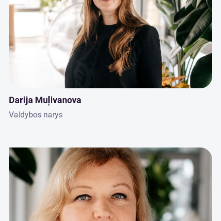
Darija Muļivanova
Valdybos narys