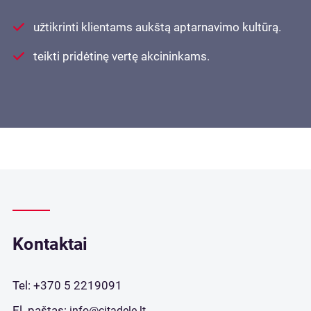
užtikrinti klientams aukštą aptarnavimo kultūrą.
teikti pridėtinę vertę akcininkams.
Kontaktai
Tel:
+370 5 2219091
El. paštas:
info@citadele.lt