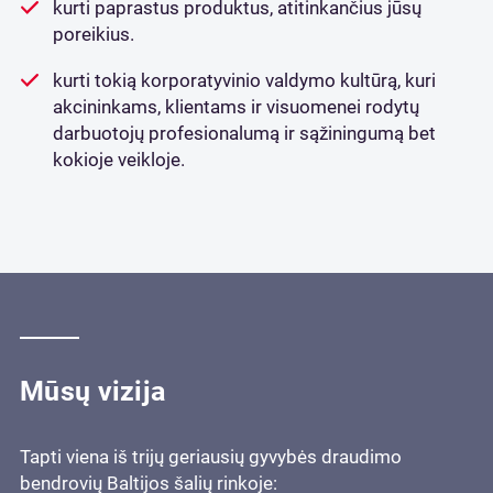
kurti paprastus produktus, atitinkančius jūsų
poreikius.
kurti tokią korporatyvinio valdymo kultūrą, kuri
akcininkams, klientams ir visuomenei rodytų
darbuotojų profesionalumą ir sąžiningumą bet
kokioje veikloje.
Mūsų vizija
Tapti viena iš trijų geriausių gyvybės draudimo
bendrovių Baltijos šalių rinkoje: