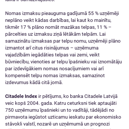
Nomas izmaksu pieauguma gadījumā 55 % uzņēmēji
neplāno veikt kādas darbības, lai kaut ko mainītu,
tikmēr 17 % plāno nomāt mazākas telpas, 11 % –
pārcelties uz izmaksu ziņā lētākām telpām. Lai
samazinātu izmaksas par telpu nomu, uzņēmēji plāno
izmantot arī citus risinājumus – uzņēmuma
vajadzībām iegādāties telpas vai zemi, veikt
būvniecību, vienoties ar telpu īpašnieku vai iznomātāju
par izdevīgākiem nomas nosacījumiem vai arī
kompensēt telpu nomas izmaksas, samazinot
izdevumus kādā citā jomā.
Citadele Index
ir pētījums, ko banka Citadele Latvijā
veic kopš 2004. gada. Katru ceturksni tiek aptaujāti
750 uzņēmumu īpašnieki un to vadītāji, tādējādi no
pirmavota iegūstot uzticamu ieskatu par ekonomisko
stāvokli valstī, nozarē un uzņēmumā un prognozi