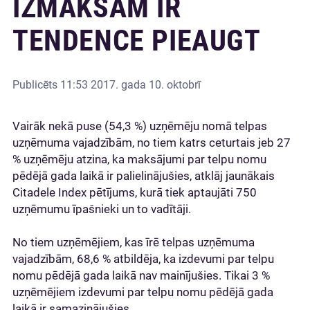
IZMAKSĀM IR
TENDENCE PIEAUGT
Publicēts
11:53 2017. gada 10. oktobrī
Vairāk nekā puse (54,3 %) uzņēmēju nomā telpas
uzņēmuma vajadzībām, no tiem katrs ceturtais jeb 27
% uzņēmēju atzina, ka maksājumi par telpu nomu
pēdējā gada laikā ir palielinājušies, atklāj jaunākais
Citadele Index pētījums, kurā tiek aptaujāti 750
uzņēmumu īpašnieki un to vadītāji.
No tiem uzņēmējiem, kas īrē telpas uzņēmuma
vajadzībām, 68,6 % atbildēja, ka izdevumi par telpu
nomu pēdējā gada laikā nav mainījušies. Tikai 3 %
uzņēmējiem izdevumi par telpu nomu pēdējā gada
laikā ir samazinājušies.