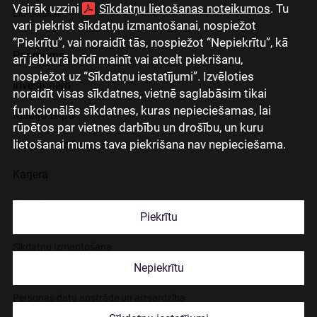
Vairāk uzzini
Sīkdatņu lietošanas noteikumos
. Tu
Lietuviškai
vari piekrist sīkdatņu izmantošanai, nospiežot
“Piekrītu”, vai noraidīt tās, nospiežot “Nepiekrītu”, kā
Par mums
arī jebkurā brīdī mainīt vai atcelt piekrišanu,
nospiežot uz “Sīkdatņu iestatījumi”. Izvēloties
Investoriem
noraidīt visas sīkdatnes, vietnē saglabāsim tikai
funkcionālās sīkdatnes, kuras nepieciešamas, lai
Mediju telpa
rūpētos par vietnes darbību un drošību, un kuru
lietošanai mums tava piekrišana nav nepieciešama.
Grupas uzņēmumi
Karjera
Kontakti
Piekrītu
Sīkdatņu izmantošana
Nepiekrītu
Lapas lietošanas noteikumi
Personas datu apstrāde un aizsardzība