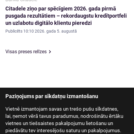
Citadele ziņo par spēcīgiem 2026. gada pirmā
pusgada rezultātiem – rekordaugstu kredītportfeli
un uzlabotu digitālo klientu pieredzi
Publicēts
10:10 2026. gada 5. augustā
Visas preses relīzes
Paziņojums par sīkdatņu izmantošanu
Latviski
Русский
Vietnē izmantojam savas un trešo pušu sīkdatnes,
lai, ņemot vērā tavus paradumus, nodrošinātu ērtāku
English
vietnes un tiešsaistes pakalpojumu lietošanu un
Eesti
piedāvātu tev interesējošu saturu un pakalpojumus.