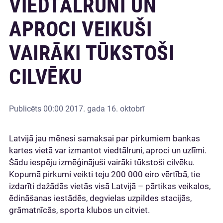
VIEDTĀLRUNI UN
APROCI VEIKUŠI
VAIRĀKI TŪKSTOŠI
CILVĒKU
Publicēts
00:00 2017. gada 16. oktobrī
Latvijā jau mēnesi samaksai par pirkumiem bankas
kartes vietā var izmantot viedtālruni, aproci un uzlīmi.
Šādu iespēju izmēģinājuši vairāki tūkstoši cilvēku.
Kopumā pirkumi veikti teju 200 000 eiro vērtībā, tie
izdarīti dažādās vietās visā Latvijā – pārtikas veikalos,
ēdināšanas iestādēs, degvielas uzpildes stacijās,
grāmatnīcās, sporta klubos un citviet.