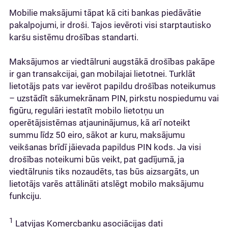
Mobilie maksājumi tāpat kā citi bankas piedāvātie
pakalpojumi, ir droši. Tajos ievēroti visi starptautisko
karšu sistēmu drošības standarti.
Maksājumos ar viedtālruni augstākā drošības pakāpe
ir gan transakcijai, gan mobilajai lietotnei. Turklāt
lietotājs pats var ievērot papildu drošības noteikumus
– uzstādīt sākumekrānam PIN, pirkstu nospiedumu vai
figūru, regulāri iestatīt mobilo lietotņu un
operētājsistēmas atjauninājumus, kā arī noteikt
summu līdz 50 eiro, sākot ar kuru, maksājumu
veikšanas brīdī jāievada papildus PIN kods. Ja visi
drošības noteikumi būs veikt, pat gadījumā, ja
viedtālrunis tiks nozaudēts, tas būs aizsargāts, un
lietotājs varēs attālināti atslēgt mobilo maksājumu
funkciju.
1
Latvijas Komercbanku asociācijas dati