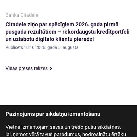
Banka Citadele
Citadele ziņo par spēcīgiem 2026. gada pirmā
pusgada rezultātiem – rekordaugstu kredītportfeli
un uzlabotu digitālo klientu pieredzi
Publicēts
10:10 2026. gada 5. augustā
Visas preses relīzes
Paziņojums par sīkdatņu izmantošanu
Latviski
Русский
Vietnē izmantojam savas un trešo pušu sīkdatnes,
lai, ņemot vērā tavus paradumus, nodrošinātu ērtāku
English