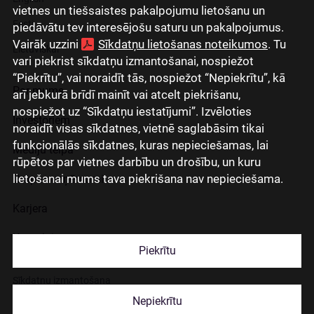
vietnes un tiešsaistes pakalpojumu lietošanu un
Eesti
piedāvātu tev interesējošu saturu un pakalpojumus.
Vairāk uzzini
Sīkdatņu lietošanas noteikumos
. Tu
Lietuviškai
vari piekrist sīkdatņu izmantošanai, nospiežot
“Piekrītu”, vai noraidīt tās, nospiežot “Nepiekrītu”, kā
Par mums
arī jebkurā brīdī mainīt vai atcelt piekrišanu,
nospiežot uz “Sīkdatņu iestatījumi”. Izvēloties
Investoriem
noraidīt visas sīkdatnes, vietnē saglabāsim tikai
funkcionālās sīkdatnes, kuras nepieciešamas, lai
Mediju telpa
rūpētos par vietnes darbību un drošību, un kuru
lietošanai mums tava piekrišana nav nepieciešama.
Grupas uzņēmumi
Karjera
Kontakti
Piekrītu
Sīkdatņu izmantošana
Nepiekrītu
Lapas lietošanas noteikumi