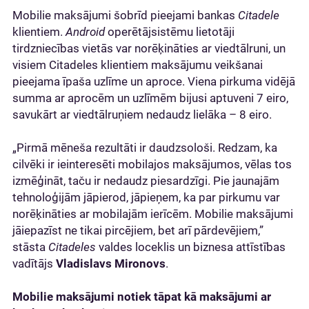
Mobilie maksājumi šobrīd pieejami bankas
Citadele
klientiem.
Android
operētājsistēmu lietotāji
tirdzniecības vietās var norēķināties ar viedtālruni, un
visiem Citadeles klientiem maksājumu veikšanai
pieejama īpaša uzlīme un aproce. Viena pirkuma vidējā
summa ar aprocēm un uzlīmēm bijusi aptuveni 7 eiro,
savukārt ar viedtālruņiem nedaudz lielāka – 8 eiro.
„Pirmā mēneša rezultāti ir daudzsološi. Redzam, ka
cilvēki ir ieinteresēti mobilajos maksājumos, vēlas tos
izmēģināt, taču ir nedaudz piesardzīgi. Pie jaunajām
tehnoloģijām jāpierod, jāpieņem, ka par pirkumu var
norēķināties ar mobilajām ierīcēm. Mobilie maksājumi
jāiepazīst ne tikai pircējiem, bet arī pārdevējiem,”
stāsta
Citadeles
valdes loceklis un biznesa attīstības
vadītājs
Vladislavs Mironovs
.
Mobilie maksājumi notiek tāpat kā maksājumi ar