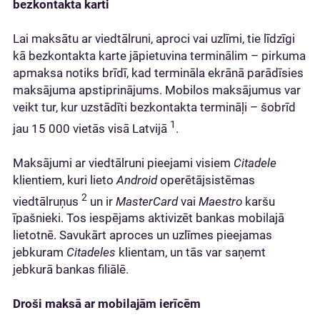
bezkontakta karti
Lai maksātu ar viedtālruni, aproci vai uzlīmi, tie līdzīgi
kā bezkontakta karte jāpietuvina terminālim – pirkuma
apmaksa notiks brīdī, kad termināla ekrānā parādīsies
maksājuma apstiprinājums. Mobilos maksājumus var
veikt tur, kur uzstādīti bezkontakta termināļi – šobrīd
1
jau 15 000 vietās visā Latvijā
.
Maksājumi ar viedtālruni pieejami visiem
Citadele
klientiem, kuri lieto
Android
operētājsistēmas
2
viedtālruņus
un ir
MasterCard
vai
Maestro
karšu
īpašnieki. Tos iespējams aktivizēt bankas mobilajā
lietotnē. Savukārt aproces un uzlīmes pieejamas
jebkuram
Citadeles
klientam, un tās var saņemt
jebkurā bankas filiālē.
Droši maksā ar mobilajām ierīcēm