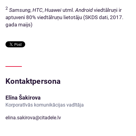
2
Samsung
,
HTC
,
Huawei
utml.
Android
viedtālruņi ir
aptuveni 80% viedtālruņu lietotāju (SKDS dati, 2017.
gada maijs)
Kontaktpersona
Elīna Šakirova
Korporatīvās komunikācijas vadītāja
elina.sakirova@citadele.lv