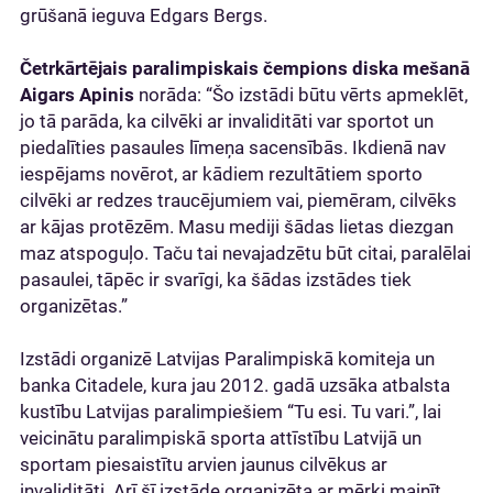
grūšanā ieguva Edgars Bergs.
Četrkārtējais paralimpiskais čempions diska mešanā
Aigars Apinis
norāda: “Šo izstādi būtu vērts apmeklēt,
jo tā parāda, ka cilvēki ar invaliditāti var sportot un
piedalīties pasaules līmeņa sacensībās. Ikdienā nav
iespējams novērot, ar kādiem rezultātiem sporto
cilvēki ar redzes traucējumiem vai, piemēram, cilvēks
ar kājas protēzēm. Masu mediji šādas lietas diezgan
maz atspoguļo. Taču tai nevajadzētu būt citai, paralēlai
pasaulei, tāpēc ir svarīgi, ka šādas izstādes tiek
organizētas.”
Izstādi organizē Latvijas Paralimpiskā komiteja un
banka Citadele, kura jau 2012. gadā uzsāka atbalsta
kustību Latvijas paralimpiešiem “Tu esi. Tu vari.”, lai
veicinātu paralimpiskā sporta attīstību Latvijā un
sportam piesaistītu arvien jaunus cilvēkus ar
invaliditāti. Arī šī izstāde organizēta ar mērķi mainīt