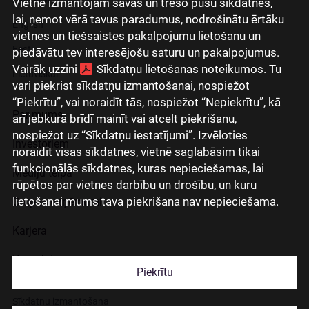
Vietnē izmantojam savas un trešo pušu sīkdatnes,
lai, ņemot vērā tavus paradumus, nodrošinātu ērtāku
English
vietnes un tiešsaistes pakalpojumu lietošanu un
Eesti
piedāvātu tev interesējošu saturu un pakalpojumus.
Vairāk uzzini
Sīkdatņu lietošanas noteikumos
. Tu
Lietuviškai
vari piekrist sīkdatņu izmantošanai, nospiežot
“Piekrītu”, vai noraidīt tās, nospiežot “Nepiekrītu”, kā
Par mums
arī jebkurā brīdī mainīt vai atcelt piekrišanu,
nospiežot uz “Sīkdatņu iestatījumi”. Izvēloties
Investoriem
noraidīt visas sīkdatnes, vietnē saglabāsim tikai
funkcionālās sīkdatnes, kuras nepieciešamas, lai
Mediju telpa
rūpētos par vietnes darbību un drošību, un kuru
lietošanai mums tava piekrišana nav nepieciešama.
Grupas uzņēmumi
Karjera
Kontakti
Piekrītu
Sīkdatņu izmantošana