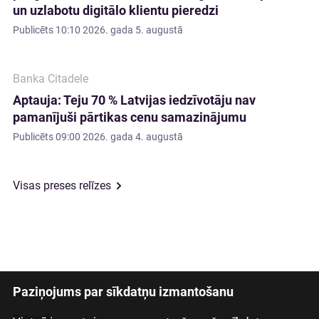
un uzlabotu digitālo klientu pieredzi
Publicēts
10:10 2026. gada 5. augustā
Banka Citadele
Aptauja: Teju 70 % Latvijas iedzīvotāju nav
pamanījuši pārtikas cenu samazinājumu
Publicēts
09:00 2026. gada 4. augustā
Visas preses relīzes
Paziņojums par sīkdatņu izmantošanu
Latviski
Русский