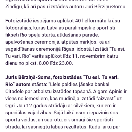
Žindigu, kā arī pašu izstādes autoru Juri Bērziņu-Somu.
Fotoizstādē iespējams aplūkot 40 lielformāta krāsu
fotogrāfijas, kurās Latvijas paralimpiskie sportisti
fiksēti Rio spēļu startā, atklāšanas parādē,
apalvošanas ceremonijā, atpūtas mirkļos, kā arī
sagaidīšanas ceremonijā Rīgas lidostā. Izstādi “Tu esi.
Tu vari. Rio” varēs aplūkot līdz 11. novembrim katru
dienu no plkst. 8.00 līdz 23.00.
Juris Bērziņš-Soms, fotoizstādes “Tu esi. Tu vari.
Rio” autors
stāsta: “Liels paldies jāsaka bankai
Citadele par atbalstu izstādes tapšanā. Aigars Apinis ir
viens no iemesliem, kas mudināja izstādi “aizvest” uz
Ogri. Jau 12 gadus strādāju ar cilvēkiem, kuriem ir
speciālas vajadzības. Šajā laikā esmu iepazinis šos
sporta veidus, un saprotu, cik smagi šie sportisti
strādā, lai sasniegtu labus rezultātus. Kādu laiku par