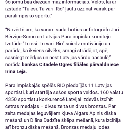
šo jomu bija diezgan maz informācijas. Vēlos, lai arī
izstāde “Tu esi. Tu vari. Rio” ļautu uzzināt vairāk par
paralimpisko sportu.”
“Novērtējam, ka varam sadarboties ar fotogrāfu Juri
Bērziņu-Somu un Latvijas Paralimpisko komiteju.
Izstāde “Tu esi. Tu vari. Rio” sniedz motivāciju un
parāda, ka ikviens cilvēks, smagi strādājot, spēj
sasniegt mērķus un nest Latvijas vārdu pasaulē,”
norāda
bankas Citadele Ogres filiāles pārvaldniece
Irina Leja.
Paralimpiskajās spēlēs RIO piedalījās 11 Latvijas
sportisti, kuri startēja sešos sporta veidos. 160 valstu
4350 sportistu konkurencē Latvijai izdevās izcīnīt
četras medaļas – divas zelta un divas bronzas. Par
zelta medaļas ieguvējiem kļuva Aigars Apinis diska
mešanā un Diāna Dadzīte šķēpa mešanā, kura izcīnīja
arī bronzu diska mešanā. Bronzas medaļu lodes