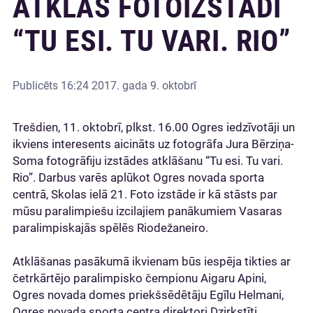
ATKLĀS FOTOIZSTĀDI
“TU ESI. TU VARI. RIO”
Publicēts
16:24 2017. gada 9. oktobrī
Trešdien, 11. oktobrī, plkst. 16.00 Ogres iedzīvotāji un
ikviens interesents aicināts uz fotogrāfa Jura Bērziņa-
Soma fotogrāfiju izstādes atklāšanu “Tu esi. Tu vari.
Rio”. Darbus varēs aplūkot Ogres novada sporta
centrā, Skolas ielā 21. Foto izstāde ir kā stāsts par
mūsu paralimpiešu izcilajiem panākumiem Vasaras
paralimpiskajās spēlēs Riodežaneiro.
Atklāšanas pasākumā ikvienam būs iespēja tikties ar
četrkārtējo paralimpisko čempionu Aigaru Apini,
Ogres novada domes priekšsēdētāju Egīlu Helmani,
Ogres novada sporta centra direktori Dzirkstīti