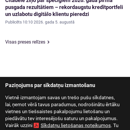
Citadele ziņo par spēcīgiem 2026. gada pirmā
pusgada rezultātiem – rekordaugstu kredītportfeli
un uzlabotu digitālo klientu pieredzi
Publicēts
10:10 2026. gada 5. augustā
Visas preses relīzes
Paziņojums par sīkdatņu izmantošanu
Latviski
Русский
Vietnē izmantojam savas un trešo pušu sīkdatnes,
lai, ņemot vērā tavus paradumus, nodrošinātu ērtāku
English
vietnes un tiešsaistes pakalpojumu lietošanu un
Eesti
piedāvātu tev interesējošu saturu un pakalpojumus.
Vairāk uzzini
Sīkdatņu lietošanas noteikumos
. Tu
Lietuviškai