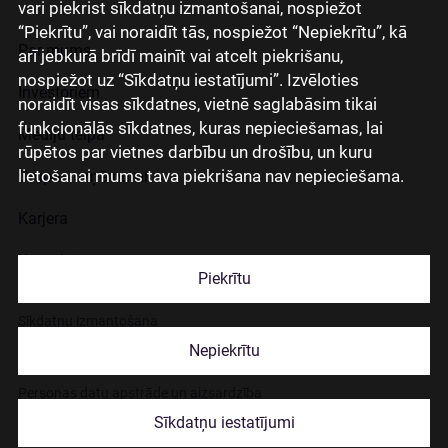
vari piekrist sīkdatņu izmantošanai, nospiežot
“Piekrītu”, vai noraidīt tās, nospiežot “Nepiekrītu”, kā
Par mums
arī jebkurā brīdī mainīt vai atcelt piekrišanu,
nospiežot uz “Sīkdatņu iestatījumi”. Izvēloties
Investoriem
noraidīt visas sīkdatnes, vietnē saglabāsim tikai
funkcionālās sīkdatnes, kuras nepieciešamas, lai
Mediju telpa
rūpētos par vietnes darbību un drošību, un kuru
lietošanai mums tava piekrišana nav nepieciešama.
Grupas uzņēmumi
Karjera
Kontakti
Piekrītu
Sīkdatņu izmantošana
Nepiekrītu
Lapas lietošanas noteikumi
Personas datu apstrāde un aizsardzība
Sīkdatņu iestatījumi
© 2026 Citadele Group