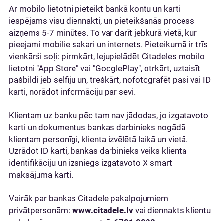
Ar mobilo lietotni pieteikt bankā kontu un karti
iespējams visu diennakti, un pieteikšanās process
aizņems 5-7 minūtes. To var darīt jebkurā vietā, kur
pieejami mobilie sakari un internets. Pieteikumā ir trīs
vienkārši soļi: pirmkārt, lejupielādēt Citadeles mobilo
lietotni "App Store" vai "GooglePlay", otrkārt, uztaisīt
pašbildi jeb selfiju un, treškārt, nofotografēt pasi vai ID
karti, norādot informāciju par sevi.
Klientam uz banku pēc tam nav jādodas, jo izgatavoto
karti un dokumentus bankas darbinieks nogādā
klientam personīgi, klienta izvēlētā laikā un vietā.
Uzrādot ID karti, bankas darbinieks veiks klienta
identifikāciju un izsniegs izgatavoto X smart
maksājuma karti.
Vairāk par bankas Citadele pakalpojumiem
privātpersonām:
www.citadele.lv
vai diennakts klientu