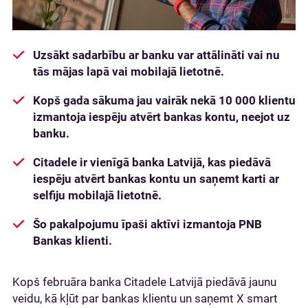
Uzsākt sadarbību ar banku var attālināti vai nu
tās mājas lapā vai mobilajā lietotnē.
Kopš gada sākuma jau vairāk nekā 10 000 klientu
izmantoja iespēju atvērt bankas kontu, neejot uz
banku.
Citadele ir vienīgā banka Latvijā, kas piedāvā
iespēju atvērt bankas kontu un saņemt karti ar
selfiju mobilajā lietotnē.
Šo pakalpojumu īpaši aktīvi izmantoja PNB
Bankas klienti.
Kopš februāra banka Citadele Latvijā piedāvā jaunu
veidu, kā kļūt par bankas klientu un saņemt X smart