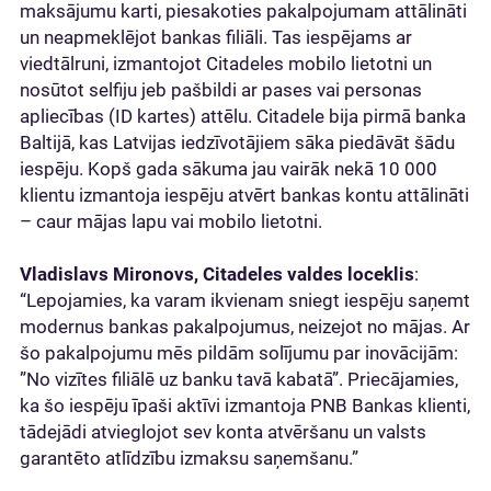
maksājumu karti, piesakoties pakalpojumam attālināti
un neapmeklējot bankas filiāli. Tas iespējams ar
viedtālruni, izmantojot Citadeles mobilo lietotni un
nosūtot selfiju jeb pašbildi ar pases vai personas
apliecības (ID kartes) attēlu. Citadele bija pirmā banka
Baltijā, kas Latvijas iedzīvotājiem sāka piedāvāt šādu
iespēju. Kopš gada sākuma jau vairāk nekā 10 000
klientu izmantoja iespēju atvērt bankas kontu attālināti
– caur mājas lapu vai mobilo lietotni.
Vladislavs Mironovs, Citadeles valdes loceklis
:
“Lepojamies, ka varam ikvienam sniegt iespēju saņemt
modernus bankas pakalpojumus, neizejot no mājas. Ar
šo pakalpojumu mēs pildām solījumu par inovācijām:
”No vizītes filiālē uz banku tavā kabatā”. Priecājamies,
ka šo iespēju īpaši aktīvi izmantoja PNB Bankas klienti,
tādejādi atvieglojot sev konta atvēršanu un valsts
garantēto atlīdzību izmaksu saņemšanu.”