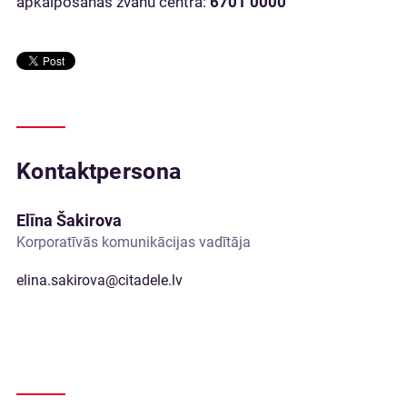
apkalpošanas zvanu centrā:
6701 0000
Kontaktpersona
Elīna Šakirova
Korporatīvās komunikācijas vadītāja
elina.sakirova@citadele.lv