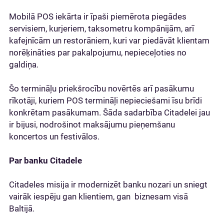
Mobilā POS iekārta ir īpaši piemērota piegādes
servisiem, kurjeriem, taksometru kompānijām, arī
kafejnīcām un restorāniem, kuri var piedāvāt klientam
norēķināties par pakalpojumu, nepieceļoties no
galdiņa.
Šo termināļu priekšrocību novērtēs arī pasākumu
rīkotāji, kuriem POS termināļi nepieciešami īsu brīdi
konkrētam pasākumam. Šāda sadarbība Citadelei jau
ir bijusi, nodrošinot maksājumu pieņemšanu
koncertos un festivālos.
Par banku Citadele
Citadeles misija ir modernizēt banku nozari un sniegt
vairāk iespēju gan klientiem, gan biznesam visā
Baltijā.