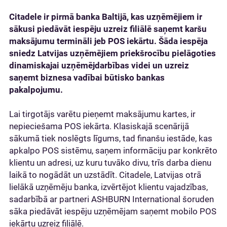
Citadele ir
pirmā banka Baltijā, kas uzņēmējiem ir
sākusi piedāvāt iespēju uzreiz filiālē saņemt karšu
maksājumu termināli jeb POS iekārtu. Šāda iespēja
sniedz Latvijas uzņēmējiem priekšrocību pielāgoties
dinamiskajai uzņēmējdarbības videi un uzreiz
saņemt biznesa vadībai būtisko bankas
pakalpojumu.
Lai tirgotājs varētu pieņemt maksājumu kartes, ir
nepieciešama POS iekārta. Klasiskajā scenārijā
sākumā tiek noslēgts līgums, tad finanšu iestāde, kas
apkalpo POS sistēmu, saņem informāciju par konkrēto
klientu un adresi, uz kuru tuvāko divu, trīs darba dienu
laikā to nogādāt un uzstādīt. Citadele, Latvijas otrā
lielākā uzņēmēju banka, izvērtējot klientu vajadzības,
sadarbībā ar partneri ASHBURN International šoruden
sāka piedāvāt iespēju uzņēmējam saņemt mobilo POS
iekārtu uzreiz filiālē.