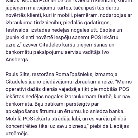
vairāk. Mobilā POS ierīce der ikvienam klientam, kuram
jāpieņem maksājumu kartes, taču īpaši tās darbu
novērtēs klienti, kuri ir mobili, piemēram, nodarbojas ar
izbraukuma tirdzniecību, piedalās gadatirgos,
festivālos, izstādēs nedēļas nogalēs utt. Esošie un
jaunie klienti novērtē iespēju saņemt POS iekārtu
uzreiz,” uzsver Citadeles karšu pieņemšanas un
bankomātu pakalpojumu servisu vadītājs Ivo
Ansbergs.
Rauls Silts, restorāna Roma īpašnieks, izmantoja
Citadeles jauno piedāvājumu izbraukuma reizē. “Mums
operatīvi dažās dienās vajadzēja tikt pie mobilās POS
iekārtas nedēļas nogales izbraukumam Durbē, kur nav
bankomāta. Biju patīkami pārsteigts par
apkalpošanas ātrumu un ērtumu, ko sniedza banka.
Mobilā POS iekārta strādāja labi, un es varēju pilnībā
koncentrēties tikai uz savu biznesu,” piebilda Liepājas
uzņēmējs.