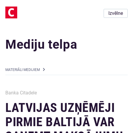
Izvēlne
Mediju telpa
MATERIĀLI MEDIJIEM
Banka Citadele
LATVIJAS UZŅĒMĒJI
PIRMIE BALTIJĀ VAR