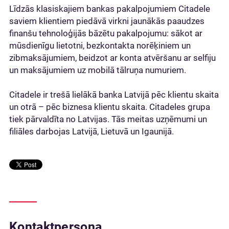
Līdzās klasiskajiem bankas pakalpojumiem Citadele
saviem klientiem piedāvā virkni jaunākās paaudzes
finanšu tehnoloģijās bāzētu pakalpojumu: sākot ar
mūsdienīgu lietotni, bezkontakta norēķiniem un
zibmaksājumiem, beidzot ar konta atvēršanu ar selfiju
un maksājumiem uz mobilā tālruņa numuriem.
Citadele ir trešā lielākā banka Latvijā pēc klientu skaita
un otrā – pēc biznesa klientu skaita. Citadeles grupa
tiek pārvaldīta no Latvijas. Tās meitas uzņēmumi un
filiāles darbojas Latvijā, Lietuvā un Igaunijā.
Kontaktpersona