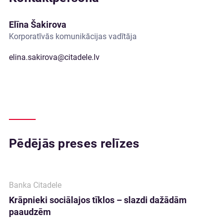
Elīna Šakirova
Korporatīvās komunikācijas vadītāja
elina.sakirova@citadele.lv
Pēdējās preses relīzes
Banka Citadele
Krāpnieki sociālajos tīklos – slazdi dažādām
paaudzēm