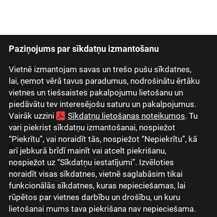
Paziņojums par sīkdatņu izmantošanu
Latviski
Русский
Vietnē izmantojam savas un trešo pušu sīkdatnes,
lai, ņemot vērā tavus paradumus, nodrošinātu ērtāku
English
vietnes un tiešsaistes pakalpojumu lietošanu un
Eesti
piedāvātu tev interesējošu saturu un pakalpojumus.
Vairāk uzzini
Sīkdatņu lietošanas noteikumos
. Tu
Lietuviškai
vari piekrist sīkdatņu izmantošanai, nospiežot
“Piekrītu”, vai noraidīt tās, nospiežot “Nepiekrītu”, kā
Par mums
arī jebkurā brīdī mainīt vai atcelt piekrišanu,
nospiežot uz “Sīkdatņu iestatījumi”. Izvēloties
Investoriem
noraidīt visas sīkdatnes, vietnē saglabāsim tikai
funkcionālās sīkdatnes, kuras nepieciešamas, lai
Mediju telpa
rūpētos par vietnes darbību un drošību, un kuru
lietošanai mums tava piekrišana nav nepieciešama.
Grupas uzņēmumi