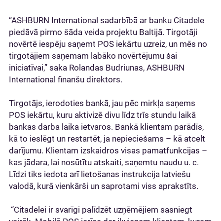
“ASHBURN International sadarbībā ar banku Citadele
piedāvā pirmo šāda veida projektu Baltijā. Tirgotāji
novērtē iespēju saņemt POS iekārtu uzreiz, un mēs no
tirgotājiem saņemam labāko novērtējumu šai
iniciatīvai,” saka Rolandas Budriunas, ASHBURN
International finanšu direktors.
Tirgotājs, ierodoties bankā, jau pēc mirkļa saņems
POS iekārtu, kuru aktivizē divu līdz trīs stundu laikā
bankas darba laika ietvaros. Bankā klientam parādīs,
kā to ieslēgt un restartēt, ja nepieciešams – kā atcelt
darījumu. Klientam izskaidros visas pamatfunkcijas –
kas jādara, lai nosūtītu atskaiti, saņemtu naudu u. c.
Līdzi tiks iedota arī lietošanas instrukcija latviešu
valodā, kurā vienkārši un saprotami viss aprakstīts.
“Citadelei ir svarīgi palīdzēt uzņēmējiem sasniegt