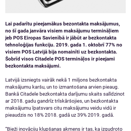
Lai padarītu pieejamākus bezontakta maksājumus,
no šī gada janvāra visiem maksājumu termināļiem
jeb POS Eiropas Savienībā ir jābūt ar bezkontakta
tehnoloģijas funkciju. 2019. gada 1. oktobrī 77% no
visiem POS Latvijā bija nomainīti uz bezkontakta.
Šobrīd visos Citadele POS termināļos ir pieejami
bezkontakta maksājumi.
Latvijā izsniegts vairāk nekā 1 miljons bezkontakta
maksājumu karšu, un to izmantošana arvien pieaug.
Bankā Citadele bezkontakta darījumu skaits salīdzinot
ar 2018. gadu gandrīz trīskāršojies, un bezkontakta
maksājumu īpatsvars citu maksājumu veidu vidū ir
pieaudzis no 18% 2018. gadā uz 39% 2019. gadā.
“Bieži inovāciju klupšanas akmens ir tas, ka izgudroto