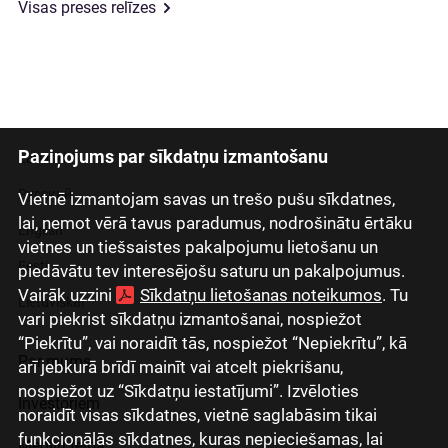
Visas preses relīzes
Paziņojums par sīkdatņu izmantošanu
Latviski
Русский
Vietnē izmantojam savas un trešo pušu sīkdatnes,
lai, ņemot vērā tavus paradumus, nodrošinātu ērtāku
English
vietnes un tiešsaistes pakalpojumu lietošanu un
Eesti
piedāvātu tev interesējošu saturu un pakalpojumus.
Vairāk uzzini
Sīkdatņu lietošanas noteikumos
. Tu
Lietuviškai
vari piekrist sīkdatņu izmantošanai, nospiežot
“Piekrītu”, vai noraidīt tās, nospiežot “Nepiekrītu”, kā
Par mums
arī jebkurā brīdī mainīt vai atcelt piekrišanu,
nospiežot uz “Sīkdatņu iestatījumi”. Izvēloties
Investoriem
noraidīt visas sīkdatnes, vietnē saglabāsim tikai
funkcionālās sīkdatnes, kuras nepieciešamas, lai
Mediju telpa