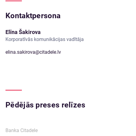
Kontaktpersona
Elīna Šakirova
Korporatīvās komunikācijas vadītāja
elina.sakirova@citadele.lv
Pēdējās preses relīzes
Banka Citadele