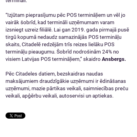
termināli.
“Izjūtam pieprasījumu pēc POS termināļiem un vēl jo
vairāk šobrīd, kad termināli uzņēmumam varam
izsniegt uzreiz filiālē. Lai gan 2019. gada pirmajā pusē
tirgū kopumā nedaudz samazinājās POS termināļu
skaits, Citadelē redzējām trīs reizes lielāku POS
termināļu pieaugumu. Šobrīd nodrošinām 24% no
visiem Latvijas POS termināļiem,” skaidro
Ansbergs.
Pēc Citadeles datiem, bezskaidras naudas
maksājumiem draudzīgākie uzņēmumi ir ēdināšanas
uzņēmumi, mazie pārtikas veikali, saimniecības preču
veikali, apģērbu veikali, autoservisi un aptiekas.