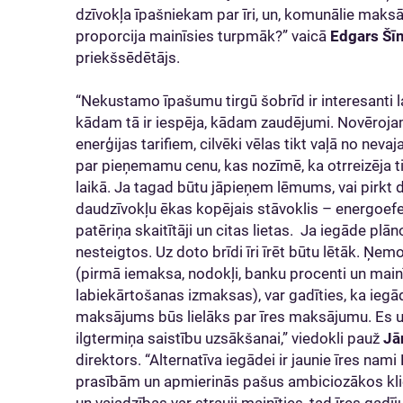
dzīvokļa īpašniekam par īri, un, komunālie maksāju
proporcija mainīsies turpmāk?” vaicā
Edgars Šī
priekšsēdētājs.
“Nekustamo īpašumu tirgū šobrīd ir interesanti la
kādam tā ir iespēja, kādam zaudējumi. Novēroja
enerģijas tarifiem, cilvēki vēlas tikt vaļā no nev
par pieņemamu cenu, kas nozīmē, ka otrreizēja ti
laikā. Ja tagad būtu jāpieņem lēmums, vai pirkt dzī
daudzīvokļu ēkas kopējais stāvoklis – energoefekti
patēriņa skaitītāji un citas lietas. Ja iegāde pl
nesteigtos. Uz doto brīdi īri īrēt būtu lētāk. Ņ
(pirmā iemaksa, nodokļi, banku procenti un mainī
labiekārtošanas izmaksas), var gadīties, ka ie
maksājums būs lielāks par īres maksājumu. Es uz
ilgtermiņa saistību uzsākšanai,” viedokli pauž
Jā
direktors. “Alternatīva iegādei ir jaunie īres nam
prasībām un apmierinās pašus ambiciozākos klien