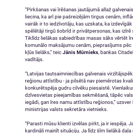
“Pirkšanas vai īrēšanas jautājumā allaž galvenais
liecina, ka arī pie pašreizējām tirgus cenām, i
vairāk ir to iedzīvotāju, kas uzskata, ka izdevīgāk 
spēlētāji tirgū šobrīd ir privātpersonas, kas izī
Tiklīdz lielākas sabiedrības masas sāks vērtēt 
komunālo maksājumu cenām, pieprasījums pēc dz
kļūs lielāks,” teic
Jānis Mūrnieks
, bankas Citade
vadītājs.
“Latvijas tautsaimniecības galvenais virzītājspēks
reģionu attīstību - ja pilsētā nav piemērotas kvali
konkurētspēja gudru cilvēku piesaistē. Vienlaiku
dzīvesvietas pieejamības sekmēšanā, tāpēc valst
iegādi, gan īres namu attīstību reģionos,” uzsver
ministrijas valsts sekretāra vietnieks.
“Parasti mūsu klienti izvēlas pirkt, ja ir iespēja.
kardināli mainīt situāciju. Ja līdz šīm lielākā da