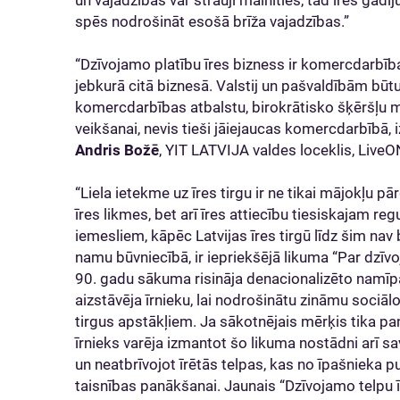
un vajadzības var strauji mainīties, tad īres gadī
spēs nodrošināt esošā brīža vajadzības.”
“Dzīvojamo platību īres bizness ir komercdarbība
jebkurā citā biznesā. Valstij un pašvaldībām būt
komercdarbības atbalstu, birokrātisko šķēršļu maz
veikšanai, nevis tieši jāiejaucas komercdarbībā,
Andris Božē
, YIT LATVIJA valdes loceklis, LiveO
“Liela ietekme uz īres tirgu ir ne tikai mājokļu
īres likmes, bet arī īres attiecību tiesiskajam r
iemesliem, kāpēc Latvijas īres tirgū līdz šim nav 
namu būvniecībā, ir iepriekšējā likuma “Par dzīvo
90. gadu sākuma risināja denacionalizēto namī
aizstāvēja īrnieku, lai nodrošinātu zināmu sociāl
tirgus apstākļiem. Ja sākotnējais mērķis tika pan
īrnieks varēja izmantot šo likuma nostādni arī 
un neatbrīvojot īrētās telpas, kas no īpašnieka 
taisnības panākšanai. Jaunais “Dzīvojamo telpu ī