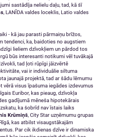
mi sastādīja nelielu daļu, tad, kā šī
ns
, LANĪDA valdes loceklis, Latio valdes
iki - kā jau parasti pārmaiņu brīžos,
m tendenci, ka, baidoties no augstiem
ajadzīgi lieliem dzīvokļiem un pārdod tos
rgū būs interesanti notikumi vēl tuvākajā
vokli, tad ļoti rūpīgi jāizvērtē
vitāte, vai ir individuālie siltuma
ānota jaunajā projektā, tad ar šādu lēmumu
emot vērā visus īpašuma iegādes izdevumus
gais Euribor, kas pieaug, dzīvokļa
gādes gadījumā mēneša hipotekārais
skatu, ka šobrīd nav īstais laiks
nis Krūmiņš
, City Star uzņēmumu grupas
i Rīgā, kas atbilst visaugstākajām
tus. Par cik ikdienas dzīve ir dinamiska