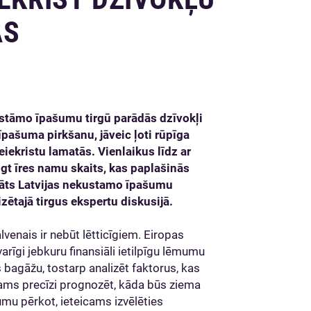
ĀS
ustāmo īpašumu tirgū parādās dzīvokļi
pašuma pirkšanu, jāveic ļoti rūpīga
iekristu lamatās. Vienlaikus līdz ar
gt īres namu skaits, kas paplašinās
ināts Latvijas nekustamo īpašumu
zētajā tirgus ekspertu diskusijā.
alvenais ir nebūt lētticīgiem. Eiropas
varīgi jebkuru finansiāli ietilpīgu lēmumu
 bagāžu, tostarp analizēt faktorus, kas
jams precīzi prognozēt, kāda būs ziema
mu pērkot, ieteicams izvēlēties