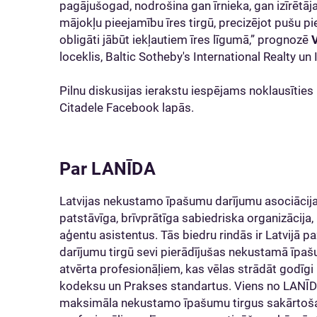
pagājušogad, nodrošina gan īrnieka, gan izīrētāja
mājokļu pieejamību īres tirgū, precizējot pušu p
obligāti jābūt iekļautiem īres līgumā,” prognozē
loceklis, Baltic Sotheby's International Realty u
Pilnu diskusijas ierakstu iespējams noklausītie
Citadele Facebook lapās.
Par LANĪDA
Latvijas nekustamo īpašumu darījumu asociācija
patstāvīga, brīvprātīga sabiedriska organizācija,
aģentu asistentus. Tās biedru rindās ir Latvij
darījumu tirgū sevi pierādījušas nekustamā īpaš
atvērta profesionāļiem, kas vēlas strādāt godīgi
kodeksu un Prakses standartus. Viens no LANĪD
maksimāla nekustamo īpašumu tirgus sakārtošan