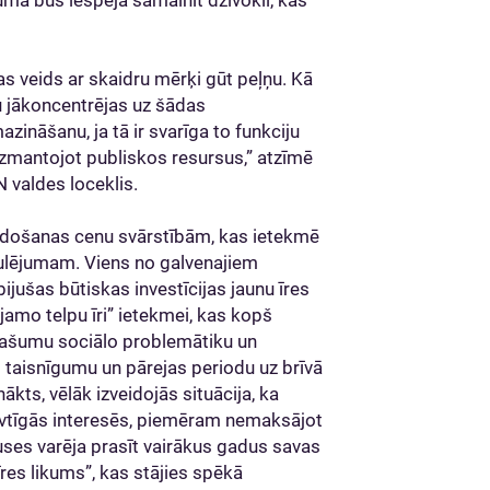
jumā būs iespēja samainīt dzīvokli, kas
s veids ar skaidru mērķi gūt peļņu. Kā
u jākoncentrējas uz šādas
ināšanu, ja tā ir svarīga to funkciju
 izmantojot publiskos resursus,” atzīmē
N valdes loceklis.
 pārdošanas cenu svārstībām, kas ietekmē
egulējumam. Viens no galvenajiem
bijušas būtiskas investīcijas jaunu īres
jamo telpu īri” ietekmei, kas kopš
pašumu sociālo problemātiku un
o taisnīgumu un pārejas periodu uz brīvā
ākts, vēlāk izveidojās situācija, ka
savtīgās interesēs, piemēram nemaksājot
puses varēja prasīt vairākus gadus savas
res likums”, kas stājies spēkā