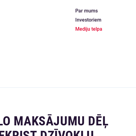
Par mums
Investoriem
Mediju telpa
LO MAKSĀJUMU DĒĻ
IEKRIST DZĪVOKĻU