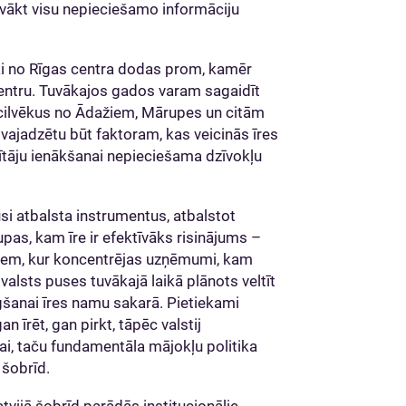
vākt visu nepieciešamo informāciju
ēki no Rīgas centra dodas prom, kamēr
z centru. Tuvākajos gados varam sagaidīt
tu cilvēkus no Ādažiem, Mārupes un citām
m vajadzētu būt faktoram, kas veicinās īres
tītāju ienākšanai nepieciešama dzīvokļu
usi atbalsta instrumentus, atbalstot
upas, kam īre ir efektīvāks risinājums –
ntriem, kur koncentrējas uzņēmumi, kam
alsts puses tuvākajā laikā plānots veltīt
gšanai īres namu sakarā. Pietiekami
n īrēt, gan pirkt, tāpēc valstij
ai, taču fundamentāla mājokļu politika
 šobrīd.