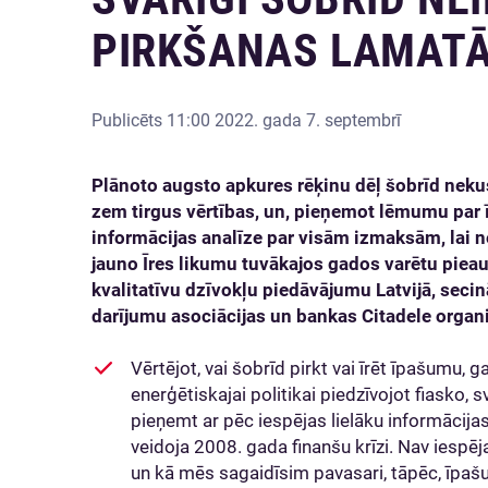
PIRKŠANAS LAMAT
Publicēts
11:00 2022. gada 7. septembrī
Plānoto augsto apkures rēķinu dēļ šobrīd nek
zem tirgus vērtības, un, pieņemot lēmumu par ī
informācijas analīze par visām izmaksām, lai ne
jauno Īres likumu tuvākajos gados varētu pieau
kvalitatīvu dzīvokļu piedāvājumu Latvijā, sec
darījumu asociācijas un bankas Citadele organi
Vērtējot, vai šobrīd pirkt vai īrēt īpašumu, g
enerģētiskajai politikai piedzīvojot fiasko, s
pieņemt ar pēc iespējas lielāku informācijas
veidoja 2008. gada finanšu krīzi. Nav iespē
un kā mēs sagaidīsim pavasari, tāpēc, īpašu