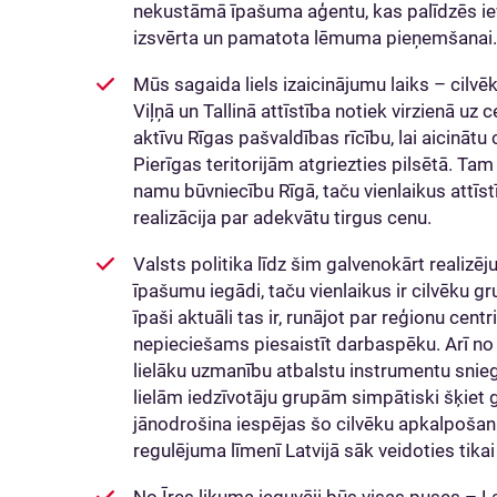
nekustāmā īpašuma aģentu, kas palīdzēs ie
izsvērta un pamatota lēmuma pieņemšanai.
Mūs sagaida liels izaicinājumu laiks – cilv
Viļņā un Tallinā attīstība notiek virzienā u
aktīvu Rīgas pašvaldības rīcību, lai aicinā
Pierīgas teritorijām atgriezties pilsētā. Ta
namu būvniecību Rīgā, taču vienlaikus attīs
realizācija par adekvātu tirgus cenu.
Valsts politika līdz šim galvenokārt realizēj
īpašumu iegādi, taču vienlaikus ir cilvēku gr
īpaši aktuāli tas ir, runājot par reģionu ce
nepieciešams piesaistīt darbaspēku. Arī no v
lielāku uzmanību atbalstu instrumentu snie
lielām iedzīvotāju grupām simpātiski šķiet ga
jānodrošina iespējas šo cilvēku apkalpošan
regulējuma līmenī Latvijā sāk veidoties tikai