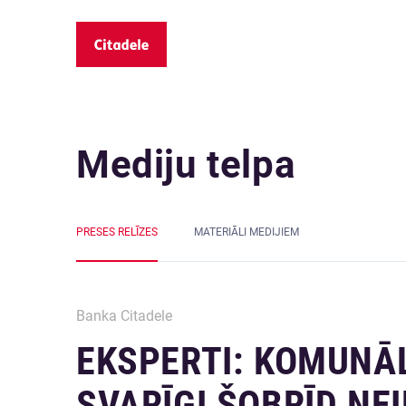
Mediju telpa
PRESES RELĪZES
MATERIĀLI MEDIJIEM
Banka Citadele
EKSPERTI: KOMUNĀ
SVARĪGI ŠOBRĪD NE