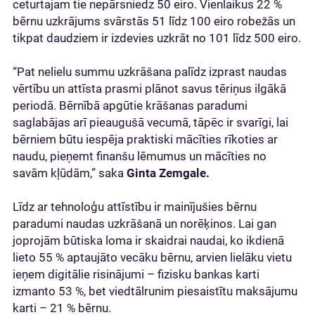
ceturtajam tie nepārsniedz 50 eiro. Vienlaikus 22 %
bērnu uzkrājums svārstās 51 līdz 100 eiro robežās un
tikpat daudziem ir izdevies uzkrāt no 101 līdz 500 eiro.
“Pat nelielu summu uzkrāšana palīdz izprast naudas
vērtību un attīsta prasmi plānot savus tēriņus ilgākā
periodā. Bērnībā apgūtie krāšanas paradumi
saglabājas arī pieaugušā vecumā, tāpēc ir svarīgi, lai
bērniem būtu iespēja praktiski mācīties rīkoties ar
naudu, pieņemt finanšu lēmumus un mācīties no
savām kļūdām,” saka
Ginta Zemgale.
Līdz ar tehnoloģu attīstību ir mainījušies bērnu
paradumi naudas uzkrāšanā un norēķinos. Lai gan
joprojām būtiska loma ir skaidrai naudai, ko ikdienā
lieto 55 % aptaujāto vecāku bērnu, arvien lielāku vietu
ieņem digitālie risinājumi – fizisku bankas karti
izmanto 53 %, bet viedtālrunim piesaistītu maksājumu
karti – 21 % bērnu.