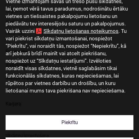
Vietnē izmantojam savas un trešo pušu sīkdatnes,
lai, ņemot vērā tavus paradumus, nodrošinātu ērtāku
English
vietnes un tiešsaistes pakalpojumu lietošanu un
Eesti
piedāvātu tev interesējošu saturu un pakalpojumus.
Vairāk uzzini
Sīkdatņu lietošanas noteikumos
. Tu
Lietuviškai
vari piekrist sīkdatņu izmantošanai, nospiežot
“Piekrītu”, vai noraidīt tās, nospiežot “Nepiekrītu”, kā
Par mums
arī jebkurā brīdī mainīt vai atcelt piekrišanu,
nospiežot uz “Sīkdatņu iestatījumi”. Izvēloties
Investoriem
noraidīt visas sīkdatnes, vietnē saglabāsim tikai
funkcionālās sīkdatnes, kuras nepieciešamas, lai
Mediju telpa
rūpētos par vietnes darbību un drošību, un kuru
lietošanai mums tava piekrišana nav nepieciešama.
Grupas uzņēmumi
Karjera
Kontakti
Piekrītu
Sīkdatņu izmantošana