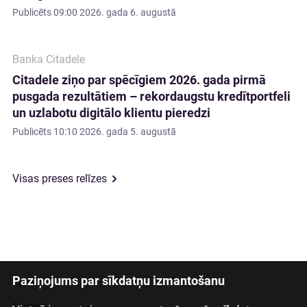
Publicēts
09:00 2026. gada 6. augustā
Banka Citadele
Citadele ziņo par spēcīgiem 2026. gada pirmā
pusgada rezultātiem – rekordaugstu kredītportfeli
un uzlabotu digitālo klientu pieredzi
Publicēts
10:10 2026. gada 5. augustā
Visas preses relīzes
Paziņojums par sīkdatņu izmantošanu
Latviski
Русский