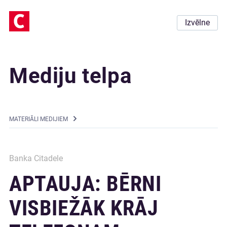
Izvēlne
Mediju telpa
MATERIĀLI MEDIJIEM
Banka Citadele
APTAUJA: BĒRNI
VISBIEŽĀK KRĀJ