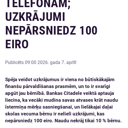
TELEFONAM;
UZKRĀJUMI
NEPĀRSNIEDZ 100
EIRO
Publicēts
09:00 2026. gada 7. aprīlī
Spēja veidot uzkrājumus ir viena no būtiskākajām
finanšu pārvaldīšanas prasmēm, un to ir svarīgi
apgūt jau bērnībā. Bankas Citadele veiktā aptauja
liecina, ka vecāki mudina savas atvases krāt naudu
īstermiņa mērķu sasniegšanai, un lielākajai daļai
skolas vecuma bērnu ir nelieli uzkrājumi, kas
nepārsniedz 100 eiro. Naudu nekrāj tikai 10 % bērnu.