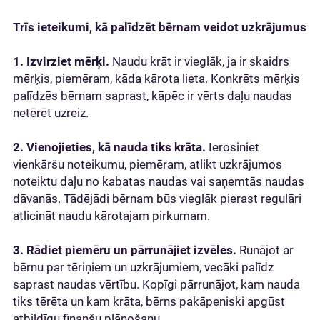
Trīs ieteikumi, kā palīdzēt bērnam veidot uzkrājumus
1. Izvirziet mērķi.
Naudu krāt ir vieglāk, ja ir skaidrs
mērķis, piemēram, kāda kārota lieta. Konkrēts mērķis
palīdzēs bērnam saprast, kāpēc ir vērts daļu naudas
netērēt uzreiz.
2. Vienojieties, kā nauda tiks krāta.
Ierosiniet
vienkāršu noteikumu, piemēram, atlikt uzkrājumos
noteiktu daļu no kabatas naudas vai saņemtās naudas
dāvanās. Tādējādi bērnam būs vieglāk pierast regulāri
atlicināt naudu kārotajam pirkumam.
3. Rādiet piemēru un pārrunājiet izvēles.
Runājot ar
bērnu par tēriņiem un uzkrājumiem, vecāki palīdz
saprast naudas vērtību. Kopīgi pārrunājot, kam nauda
tiks tērēta un kam krāta, bērns pakāpeniski apgūst
atbildīgu finanšu plānošanu.