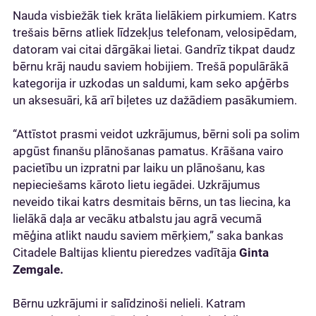
Nauda visbiežāk tiek krāta lielākiem pirkumiem. Katrs
trešais bērns atliek līdzekļus telefonam, velosipēdam,
datoram vai citai dārgākai lietai. Gandrīz tikpat daudz
bērnu krāj naudu saviem hobijiem. Trešā populārākā
kategorija ir uzkodas un saldumi, kam seko apģērbs
un aksesuāri, kā arī biļetes uz dažādiem pasākumiem.
“Attīstot prasmi veidot uzkrājumus, bērni soli pa solim
apgūst finanšu plānošanas pamatus. Krāšana vairo
pacietību un izpratni par laiku un plānošanu, kas
nepieciešams kāroto lietu iegādei. Uzkrājumus
neveido tikai katrs desmitais bērns, un tas liecina, ka
lielākā daļa ar vecāku atbalstu jau agrā vecumā
mēģina atlikt naudu saviem mērķiem,” saka bankas
Citadele Baltijas klientu pieredzes vadītāja
Ginta
Zemgale.
Bērnu uzkrājumi ir salīdzinoši nelieli. Katram