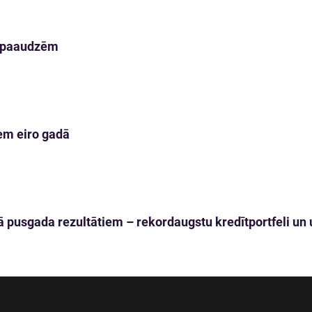
m paaudzēm
em eiro gadā
 pusgada rezultātiem – rekordaugstu kredītportfeli un u