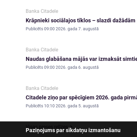
Banka Citadele
Krāpnieki sociālajos tīklos – slazdi dažādā
Publicēts
09:00 2026. gada 7. augustā
Banka Citadele
Naudas glabāšana mājās var izmaksāt simti
Publicēts
09:00 2026. gada 6. augustā
Banka Citadele
Citadele ziņo par spēcīgiem 2026. gada pirmā
Publicēts
10:10 2026. gada 5. augustā
Visas preses relīzes
Paziņojums par sīkdatņu izmantošanu