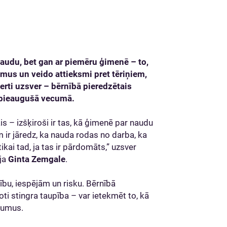
naudu, bet gan ar piemēru ģimenē – to,
mus un veido attieksmi pret tēriņiem,
rti uzsver – bērnībā pieredzētais
ī pieaugušā vecumā.
 – izšķiroši ir tas, kā ģimenē par naudu
 ir jāredz, ka nauda rodas no darba, ka
tikai tad, ja tas ir pārdomāts,” uzsver
āja
Ginta Zemgale
.
ību, iespējām un risku. Bērnībā
oti stingra taupība – var ietekmēt to, kā
ēmumus.