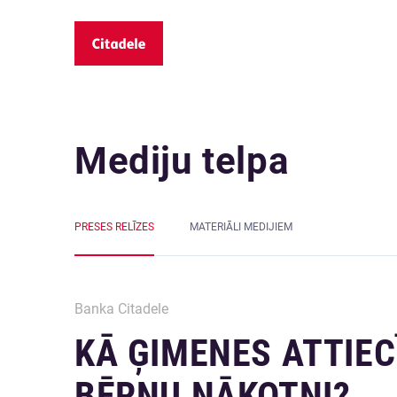
Mediju telpa
PRESES RELĪZES
MATERIĀLI MEDIJIEM
Banka Citadele
KĀ ĢIMENES ATTIEC
BĒRNU NĀKOTNI?