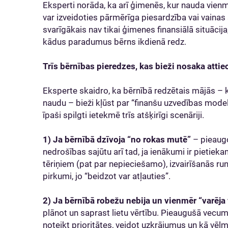
Eksperti norāda, ka arī ģimenēs, kur nauda vienm
var izveidoties pārmērīga piesardzība vai vainas
svarīgākais nav tikai ģimenes finansiālā situācija
kādus paradumus bērns ikdienā redz.
Trīs bērnības pieredzes, kas bieži nosaka atti
Eksperte skaidro, ka bērnībā redzētais mājās – k
naudu – bieži kļūst par “finanšu uzvedības mode
īpaši spilgti ietekmē trīs atšķirīgi scenāriji.
1) Ja bērnībā dzīvoja “no rokas mutē”
– pieaugo
nedrošības sajūtu arī tad, ja ienākumi ir pietieka
tēriņiem (pat par nepieciešamo), izvairīšanās runā
pirkumi, jo “beidzot var atļauties”.
2) Ja bērnībā robežu nebija un vienmēr “varēja
plānot un saprast lietu vērtību. Pieaugušā vecu
noteikt prioritātes, veidot uzkrājumus un kā vēlm