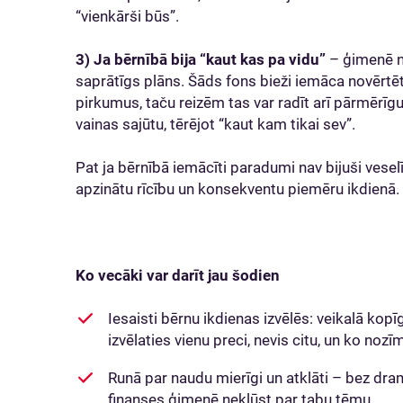
“vienkārši būs”.
3) Ja bērnībā bija “kaut kas pa vidu”
– ģimenē na
saprātīgs plāns. Šāds fons bieži iemāca novērtēt
pirkumus, taču reizēm tas var radīt arī pārmērīgu
vainas sajūtu, tērējot “kaut kam tikai sev”.
Pat ja bērnībā iemācīti paradumi nav bijuši vesel
apzinātu rīcību un konsekventu piemēru ikdienā.
Ko vecāki var darīt jau šodien
Iesaisti bērnu ikdienas izvēlēs: veikalā kopī
izvēlaties vienu preci, nevis citu, un ko nozīm
Runā par naudu mierīgi un atklāti – bez dra
finanses ģimenē nekļūst par tabu tēmu.