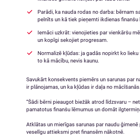
Parādi, ka nauda rodas no darba: bērnam sa
pelnīts un kā tiek pieņemti ikdienas finanšu
Iemāci uzkrāt: vienojieties par vienkāršu 
un kopīgi sekojiet progresam.
Normalizē kļūdas: ja gadās nopirkt ko lieku
to kā mācību, nevis kaunu.
Savukārt konsekvents piemērs un sarunas par na
ir plānojamas, un ka kļūdas ir daļa no mācīšanās
“Šādi bērni pieaugot biežāk atrod līdzsvaru – net
pamatotus finanšu lēmumus un domāt ilgtermiņā,
Atklātas un mierīgas sarunas par naudu ģimenē 
veselīgu attieksmi pret finansēm nākotnē.