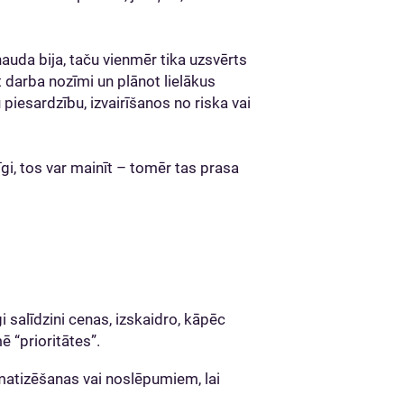
uda bija, taču vienmēr tika uzsvērts
 darba nozīmi un plānot lielākus
 piesardzību, izvairīšanos no riska vai
īgi, tos var mainīt – tomēr tas prasa
gi salīdzini cenas, izskaidro, kāpēc
ē “prioritātes”.
matizēšanas vai noslēpumiem, lai