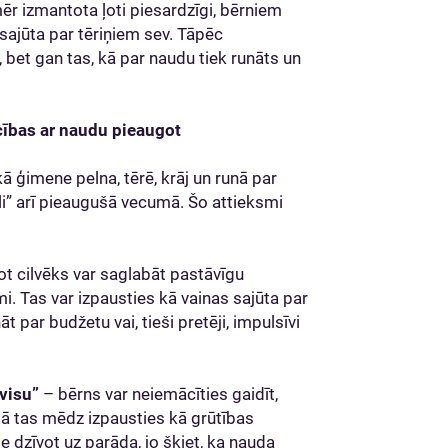
ēr izmantota ļoti piesardzīgi, bērniem
 sajūta par tēriņiem sev. Tāpēc
, bet gan tas, kā par naudu tiek runāts un
ecības ar naudu pieaugot
ā ģimene pelna, tērē, krāj un runā par
li” arī pieaugušā vecumā. Šo attieksmi
t cilvēks var saglabāt pastāvīgu
mi. Tas var izpausties kā vainas sajūta par
t par budžetu vai, tieši pretēji, impulsīvi
 visu”
– bērns var neiemācīties gaidīt,
mā tas mēdz izpausties kā grūtības
e dzīvot uz parāda, jo šķiet, ka nauda