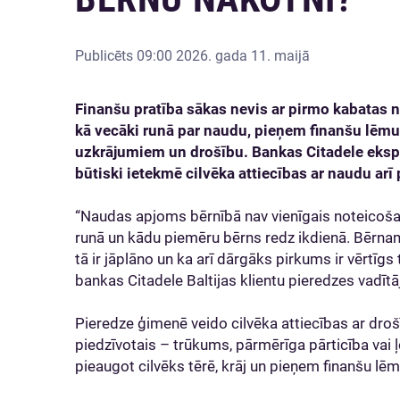
Publicēts
09:00 2026. gada 11. maijā
Finanšu pratība sākas nevis ar pirmo kabatas 
kā vecāki runā par naudu, pieņem finanšu lēmu
uzkrājumiem un drošību. Bankas Citadele ekspe
būtiski ietekmē cilvēka attiecības ar naudu ar
“Naudas apjoms bērnībā nav vienīgais noteicošais
runā un kādu piemēru bērns redz ikdienā. Bērnam
tā ir jāplāno un ka arī dārgāks pirkums ir vērtīgs 
bankas Citadele Baltijas klientu pieredzes vadīt
Pieredze ģimenē veido cilvēka attiecības ar droš
piedzīvotais – trūkums, pārmērīga pārticība vai ļ
pieaugot cilvēks tērē, krāj un pieņem finanšu l