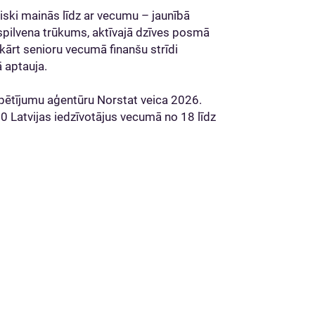
iski mainās līdz ar vecumu – jaunībā
spilvena trūkums, aktīvajā dzīves posmā
ukārt senioru vecumā finanšu strīdi
ā aptauja.
 pētījumu aģentūru Norstat veica 2026.
00 Latvijas iedzīvotājus vecumā no 18 līdz