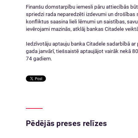
Finanšu domstarpību iemesli pāru attiecībās būt
spriedzi rada neparedzēti izdevumi un drošības 
konfliktus saasina lieli lēmumi un saistības, sav
ievērojami mazinās, atklāj bankas Citadele veikt
Iedzīvotāju aptauju banka Citadele sadarbībā ar
gada janvārī, tiešsaistē aptaujājot vairāk nekā 8
74 gadiem.
Pēdējās preses relīzes