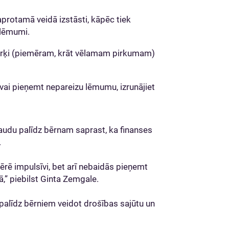
protamā veidā izstāsti, kāpēc tiek
 lēmumi.
mērķi (piemēram, krāt vēlamam pirkumam)
 vai pieņemt nepareizu lēmumu, izrunājiet
udu palīdz bērnam saprast, ka finanses
.
ērē impulsīvi, bet arī nebaidās pieņemt
” piebilst Ginta Zemgale.
palīdz bērniem veidot drošības sajūtu un