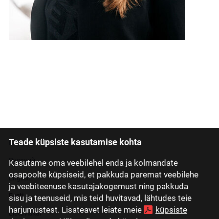
Teade küpsiste kasutamise kohta
Latviski
Русский
Kasutame oma veebilehel enda ja kolmandate
osapoolte küpsiseid, et pakkuda paremat veebilehe
English
ja veebiteenuse kasutajakogemust ning pakkuda
Eesti
sisu ja teenuseid, mis teid huvitavad, lähtudes teie
harjumustest. Lisateavet leiate meie
küpsiste
Lietuviškai