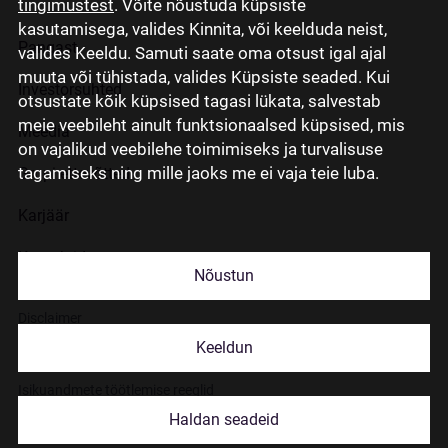
tingimustest
. Võite nõustuda küpsiste
kasutamisega, valides Kinnita, või keelduda neist,
Pangast
valides Keeldu. Samuti saate oma otsust igal ajal
muuta või tühistada, valides Küpsiste seaded. Kui
Investorsuhted
otsustate kõik küpsised tagasi lükata, salvestab
meie veebileht ainult funktsionaalsed küpsised, mis
Meedia
on vajalikud veebilehe toimimiseks ja turvalisuse
tagamiseks ning mille jaoks me ei vaja teie luba.
Grupi ettevõtted
Karjäär
Kontaktid
Nõustun
Disclaimer
Keeldun
Küpsiste kasutamisest
Isikuandmete töötlemise reeglid
Haldan seadeid
© 2026 Citadele Group