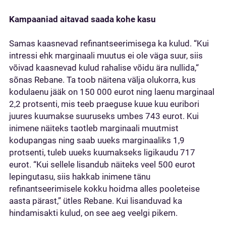
Kampaaniad aitavad saada kohe kasu
Samas kaasnevad refinantseerimisega ka kulud. “Kui
intressi ehk marginaali muutus ei ole väga suur, siis
võivad kaasnevad kulud rahalise võidu ära nullida,“
sõnas Rebane. Ta toob näitena välja olukorra, kus
kodulaenu jääk on 150 000 eurot ning laenu marginaal
2,2 protsenti, mis teeb praeguse kuue kuu euribori
juures kuumakse suuruseks umbes 743 eurot. Kui
inimene näiteks taotleb marginaali muutmist
kodupangas ning saab uueks marginaaliks 1,9
protsenti, tuleb uueks kuumakseks ligikaudu 717
eurot. “Kui sellele lisandub näiteks veel 500 eurot
lepingutasu, siis hakkab inimene tänu
refinantseerimisele kokku hoidma alles pooleteise
aasta pärast,” ütles Rebane. Kui lisanduvad ka
hindamisakti kulud, on see aeg veelgi pikem.