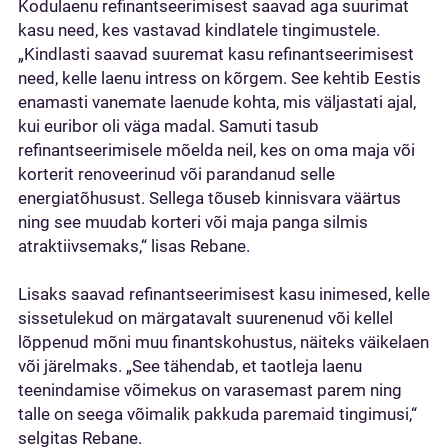
Kodulaenu refinantseerimisest saavad aga suurimat
kasu need, kes vastavad kindlatele tingimustele.
„Kindlasti saavad suuremat kasu refinantseerimisest
need, kelle laenu intress on kõrgem. See kehtib Eestis
enamasti vanemate laenude kohta, mis väljastati ajal,
kui euribor oli väga madal. Samuti tasub
refinantseerimisele mõelda neil, kes on oma maja või
korterit renoveerinud või parandanud selle
energiatõhusust. Sellega tõuseb kinnisvara väärtus
ning see muudab korteri või maja panga silmis
atraktiivsemaks,“ lisas Rebane.
Lisaks saavad refinantseerimisest kasu inimesed, kelle
sissetulekud on märgatavalt suurenenud või kellel
lõppenud mõni muu finantskohustus, näiteks väikelaen
või järelmaks. „See tähendab, et taotleja laenu
teenindamise võimekus on varasemast parem ning
talle on seega võimalik pakkuda paremaid tingimusi,“
selgitas Rebane.