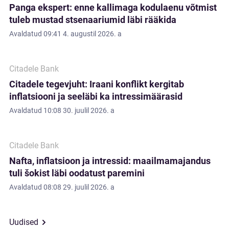
Panga ekspert: enne kallimaga kodulaenu võtmist
tuleb mustad stsenaariumid läbi rääkida
Avaldatud
09:41 4. augustil 2026. a
Citadele Bank
Citadele tegevjuht: Iraani konflikt kergitab
inflatsiooni ja seeläbi ka intressimäärasid
Avaldatud
10:08 30. juulil 2026. a
Citadele Bank
Nafta, inflatsioon ja intressid: maailmamajandus
tuli šokist läbi oodatust paremini
Avaldatud
08:08 29. juulil 2026. a
Uudised