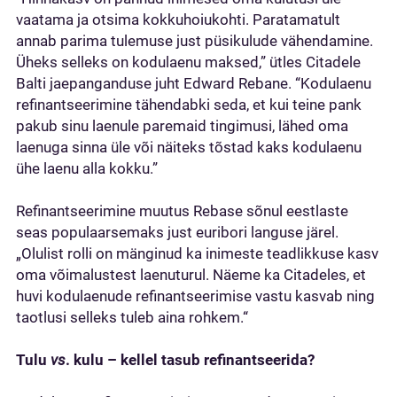
vaatama ja otsima kokkuhoiukohti. Paratamatult
annab parima tulemuse just püsikulude vähendamine.
Üheks selleks on kodulaenu maksed,” ütles Citadele
Balti jaepanganduse juht Edward Rebane. “Kodulaenu
refinantseerimine tähendabki seda, et kui teine pank
pakub sinu laenule paremaid tingimusi, lähed oma
laenuga sinna üle või näiteks tõstad kaks kodulaenu
ühe laenu alla kokku.”
Refinantseerimine muutus Rebase sõnul eestlaste
seas populaarsemaks just euribori languse järel.
„Olulist rolli on mänginud ka inimeste teadlikkuse kasv
oma võimalustest laenuturul. Näeme ka Citadeles, et
huvi kodulaenude refinantseerimise vastu kasvab ning
taotlusi selleks tuleb aina rohkem.“
Tulu
vs
. kulu – kellel tasub refinantseerida?