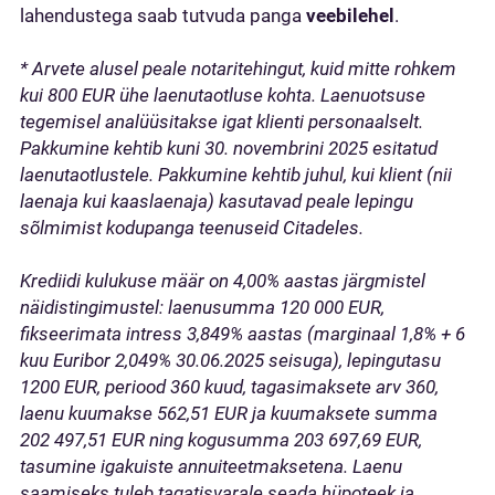
lahendustega saab tutvuda panga
veebilehel
.
* Arvete alusel peale notaritehingut, kuid mitte rohkem
kui 800 EUR ühe laenutaotluse kohta. Laenuotsuse
tegemisel analüüsitakse igat klienti personaalselt.
Pakkumine kehtib kuni 30. novembrini 2025 esitatud
laenutaotlustele. Pakkumine kehtib juhul, kui klient (nii
laenaja kui kaaslaenaja) kasutavad peale lepingu
sõlmimist kodupanga teenuseid Citadeles.
Krediidi kulukuse määr on 4,00% aastas järgmistel
näidistingimustel: laenusumma 120 000 EUR,
fikseerimata intress 3,849% aastas (marginaal 1,8% + 6
kuu Euribor 2,049% 30.06.2025 seisuga), lepingutasu
1200 EUR, periood 360 kuud, tagasimaksete arv 360,
laenu kuumakse 562,51 EUR ja kuumaksete summa
202 497,51 EUR ning kogusumma 203 697,69 EUR,
tasumine igakuiste annuiteetmaksetena. Laenu
saamiseks tuleb tagatisvarale seada hüpoteek ja