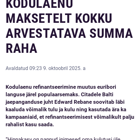
KODULAENU
MAKSETELT KOKKU
ARVESTATAVA SUMMA
RAHA
Avaldatud
09:23 9. oktoobril 2025. a
Kodulaenu refinantseerimine muutus euribori
languse järel populaarsemaks. Citadele Balti
jaepanganduse juht Edward Rebane soovitab läbi
kaaluda võimalik tulu ja kulu ning kasutada ära ka
kampaaniaid
, et refinantseerimisest võimalikult palju
rahalist kasu saada.
“Hinnakasv on pannud inimesed oma kulutusi üle