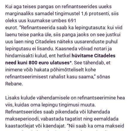
Kui aga teises pangas on refinantseerides uueks
marginaaliks samadel tingimustel 1,6 protsenti, siis
oleks uus kuumakse umbes 691
eurot. “Refinantseerida saab ka lepingutasuta: kui viid
laenu teise panka üle, siis panga jaoks on see justkui
uus laen ning Citadeles näiteks uusarenduste puhul
lepingutasu ei lisandu. Kaasneda võivad notari ja
hindamisakti kulud, ent hetkel
hüvitame Citadeles
need kuni 800 euro ulatuses
*. See tähendab, et
inimene võib hakata põhimõtteliselt kohe
refinantseerimisest rahalist kasu saama,” sõnas
Rebane.
Lisaks kulude vähendamisele on refinantseerimine hea
viis, kuidas oma lepingu tingimusi muuta.
Refinantseerides saab pikendada või lühendada
makseperioodi, vabastada tagatist ning eemaldada
kaastaotlejat või käendajat. “Nii saab ka oma makseid