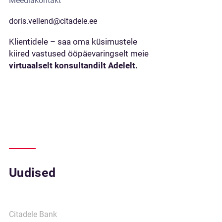
Meediakontakt
doris.vellend@citadele.ee
Klientidele – saa oma küsimustele
kiired vastused ööpäevaringselt meie
virtuaalselt konsultandilt Adelelt.
Uudised
Citadele Bank