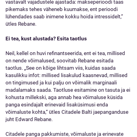
vastavalt vajadustele ajastada: makseperioodi taas
pikemaks tehes väheneb kuumakse, ent perioodi
lühendades saab inimene kokku hoida intressidelt,”
ütles Rebane.
Ei tea, kust alustada? Esita taotlus
Neil, kellel on huvi refinantseerida, ent ei tea, millised
on nende võimalused, soovitab Rebane esitada
taotlus. „See on kõige lihtsam viis, kuidas saada
kasulikku infot: millised lisakulud kaasnevad, millised
on tingimused ja kui palju on võimalik marginaali
madalamaks saada. Taotluse esitamine on tasuta ja ei
kohusta millekski, aga annab hea võimaluse küsida
panga esindajalt erinevaid lisaküsimusi enda
võimaluste kohta,“ ütles Citadele Balti jaepanganduse
juht Edward Rebane.
Citadele panga pakkumiste, võimaluste ja erinevate