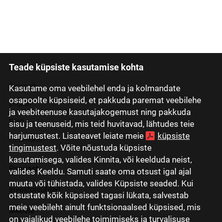
Teade küpsiste kasutamise kohta
Latviski
Русский
Kasutame oma veebilehel enda ja kolmandate
osapoolte küpsiseid, et pakkuda paremat veebilehe
English
ja veebiteenuse kasutajakogemust ning pakkuda
Eesti
sisu ja teenuseid, mis teid huvitavad, lähtudes teie
harjumustest. Lisateavet leiate meie
küpsiste
Lietuviškai
tingimustest
. Võite nõustuda küpsiste
kasutamisega, valides Kinnita, või keelduda neist,
Pangast
valides Keeldu. Samuti saate oma otsust igal ajal
muuta või tühistada, valides Küpsiste seaded. Kui
Investorsuhted
otsustate kõik küpsised tagasi lükata, salvestab
meie veebileht ainult funktsionaalsed küpsised, mis
Meedia
on vajalikud veebilehe toimimiseks ja turvalisuse