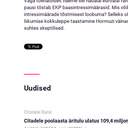
Väga tõenäoliselt näeme sel nädalal euroalal rah
pausi tõstab EKP baasintressimäärasid. Mis või
intressimäärade tõstmisest loobuma? Selleks ole
liikumise kokkuleppe taastamine Hormuzi väinas, 
suhtes skeptilised.
Uudised
Citadele Bank
Citadele poolaasta äritulu ulatus 109,4 miljon