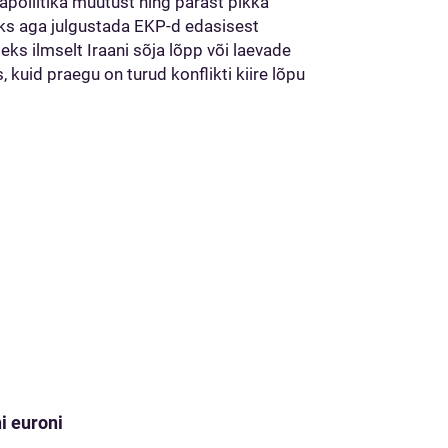
apoliitika muutust ning pärast pikka
ks aga julgustada EKP-d edasisest
ks ilmselt Iraani sõja lõpp või laevade
kuid praegu on turud konflikti kiire lõpu
i euroni