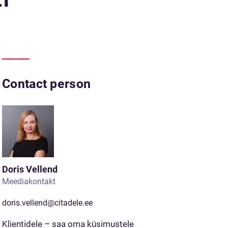
Contact person
Doris Vellend
Meediakontakt
doris.vellend@citadele.ee
Klientidele – saa oma küsimustele