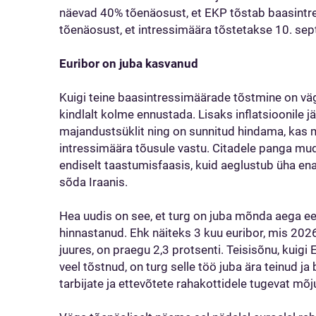
näevad 40% tõenäosust, et EKP tõstab baasintres
tõenäosust, et intressimäära tõstetakse 10. sep
Euribor on juba kasvanud
Kuigi teine baasintressimäärade tõstmine on väga t
kindlalt kolme ennustada. Lisaks inflatsioonile j
majandustsüklit ning on sunnitud hindama, kas
intressimäära tõusule vastu. Citadele panga mud
endiselt taastumisfaasis, kuid aeglustub üha en
sõda Iraanis.
Hea uudis on see, et turg on juba mõnda aega e
hinnastanud. Ehk näiteks 3 kuu euribor, mis 2026.
juures, on praegu 2,3 ​​protsenti. Teisisõnu, kuig
veel tõstnud, on turg selle töö juba ära teinud j
tarbijate ja ettevõtete rahakottidele tugevat mõju