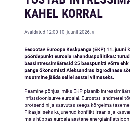
KAHEL KORRAL
Avaldatud
12:00 10. juunil 2026. a
Eesootav Euroopa Keskpanga (EKP) 11. juuni k
pöördepunkt euroala rahanduspoliitikas: turud
baasintressimäärasid 25 baaspunkti võrra ehk 2
panga ökonomisti Aleksandras Izgrodinase sõn
muutmine jääda sellel aastal viimaseks.
Peamine põhjus, miks EKP plaanib intressimäära
inflatsioonisurve euroalal. Eurostati andmetel tõ
protsendini ja saavutas seega kõrgeima taseme 
Pikaajaliseks kujunenud konflikt Iraanis ja kasv
mais hüppas euroala aastane energiainflatsioon