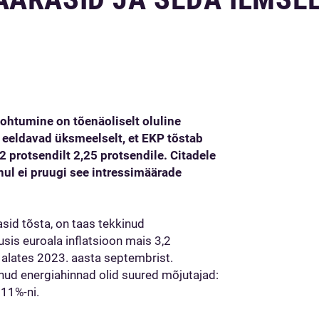
ohtumine on tõenäoliselt oluline
 eeldavad üksmeelselt, et EKP tõstab
 protsendilt 2,25 protsendile. Citadele
ul ei pruugi see intressimäärade
sid tõsta, on taas tekkinud
usis euroala inflatsioon mais 3,2
alates 2023. aasta septembrist.
anud energiahinnad olid suured mõjutajad:
 11%-ni.