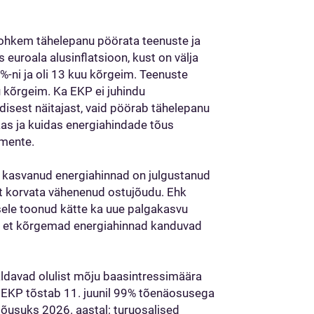
l rohkem tähelepanu pöörata teenuste ja
 euroala alusinflatsioon, kust on välja
5%-ni ja oli 13 kuu kõrgeim. Teenuste
uu kõrgeim. Ka EKP ei juhindu
disest näitajast, vaid pöörab tähelepanu
, kas ja kuidas energiahindade tõus
emente.
t kasvanud energiahinnad on julgustanud
et korvata vähenenud ostujõudu. Ehk
sele toonud kätte ka uue palgakasvu
ab, et kõrgemad energiahinnad kanduvad
valdavad olulist mõju baasintressimäära
t EKP tõstab 11. juunil 99% tõenäosusega
tõusuks 2026. aastal: turuosalised