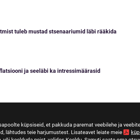
tmist tuleb mustad stsenaariumid läbi rääkida
nflatsiooni ja seeläbi ka intressimäärasid
apoolte küpsiseid, et pakkuda paremat veebilehe ja veebi
ad, lähtudes teie harjumustest. Lisateavet leiate meie
küp
 või keelduda neist, valides Keeldu. Samuti saate oma otsus