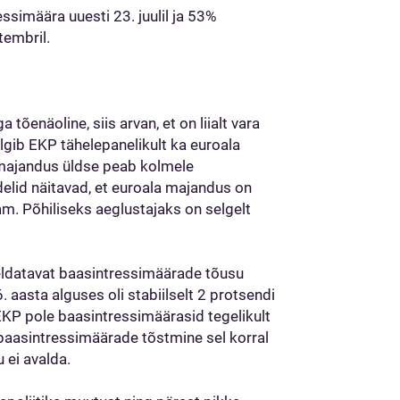
simäära uuesti 23. juulil ja 53%
tembril.
õenäoline, siis arvan, et on liialt vara
älgib EKP tähelepanelikult ka euroala
 majandus üldse peab kolmele
elid näitavad, et euroala majandus on
am. Põhiliseks aeglustajaks on selgelt
eldatavat baasintressimäärade tõusu
 aasta alguses oli stabiilselt 2 protsendi
i EKP pole baasintressimäärasid tegelikult
a baasintressimäärade tõstmine sel korral
 ei avalda.