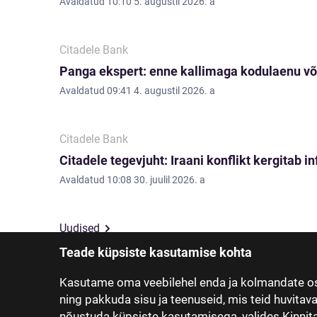
Avaldatud
10:10 5. augustil 2026. a
Citadele Bank
Panga ekspert: enne kallimaga kodulaenu võ
Avaldatud
09:41 4. augustil 2026. a
Citadele Bank
Citadele tegevjuht: Iraani konflikt kergitab i
Avaldatud
10:08 30. juulil 2026. a
Uudised
Teade küpsiste kasutamise kohta
Kasutame oma veebilehel enda ja kolmandate os
ning pakkuda sisu ja teenuseid, mis teid huvitav
nõustuda küpsiste kasutamisega, valides Kinnita,