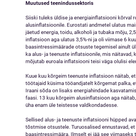
Muutused teenindussektoris
Siiski tuleks üldise ja energiainflatsiooni kõrva
alusinflatsioonile. Eurostati andmetel ulatus mais
jäetud energia, toidu, alkoholi ja tubaka mõju, 2,
inflatsioon aga ulatus 3,5%-ni ja oli viimase 6 k
baasintressimäärade otsuste tegemisel ainult ül
ka alus- ja teenuste inflatsioonile, mis näitavad
mõjutab euroala inflatsiooni teisi väga olulisi el
Kuue kuu kõrgeim teenuste inflatsioon näitab, e
töötajaid küsima tööandjatelt kõrgemat palka, 
Iraani sõda on lisaks energiahindade kasvatami
faasi. 13 kuu kõrgeim alusinflatsioon aga näit
üha enam üle teistesse valdkondadesse.
Sellised alus- ja teenuste inflatsiooni hüpped a
tõstmise otsustele. Turuosalised ennustavad, e
baasintressimäära. Ilmselt ei jää see viimaseks 