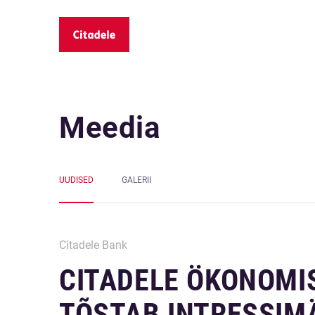
Meedia
UUDISED
GALERII
Citadele Bank
CITADELE ÖKONOMI
TÕSTAB INTRESSIM