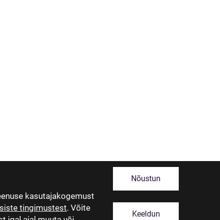
Nõustun
teenuse kasutajakogemust
siste tingimustest
. Võite
Keeldun
t igal ajal muuta või