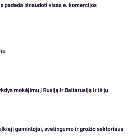
s padeda išnaudoti visas e. komercijos
etu
dys mokėjimų į Rusiją ir Baltarusiją ir iš jų
lkieji gamintojai, svetingumo ir grožio sektoriaus