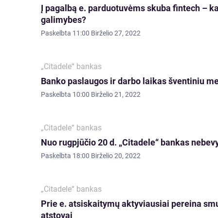
Į pagalbą e. parduotuvėms skuba fintech – ka
galimybes?
Paskelbta
11:00 Birželio 27, 2022
„Citadele“ bankas
Banko paslaugos ir darbo laikas šventiniu m
Paskelbta
10:00 Birželio 21, 2022
„Citadele“ bankas
Nuo rugpjūčio 20 d. „Citadele“ bankas nebevyk
Paskelbta
18:00 Birželio 20, 2022
„Citadele“ bankas
Prie e. atsiskaitymų aktyviausiai pereina smu
atstovai