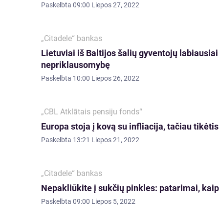
Paskelbta
09:00 Liepos 27, 2022
„Citadele“ bankas
Lietuviai iš Baltijos šalių gyventojų labiaus
nepriklausomybę
Paskelbta
10:00 Liepos 26, 2022
„CBL Atklātais pensiju fonds“
Europa stoja į kovą su infliacija, tačiau tikėt
Paskelbta
13:21 Liepos 21, 2022
„Citadele“ bankas
Nepakliūkite į sukčių pinkles: patarimai, kai
Paskelbta
09:00 Liepos 5, 2022