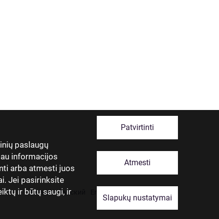
Patvirtinti
tinių paslaugų
giau informacijos
Atmesti
nti arba atmesti juos
. Jei pasirinksite
ktų ir būtų saugi, ir
Latviski
Русский
English
Eesti
Lietuviškai
Slapukų nustatymai