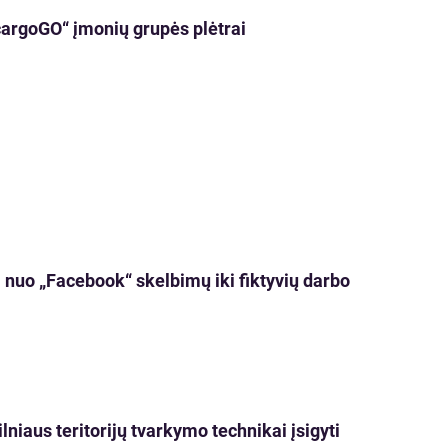
cargoGO“ įmonių grupės plėtrai
 nuo „Facebook“ skelbimų iki fiktyvių darbo
niaus teritorijų tvarkymo technikai įsigyti