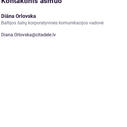
Kontaktinis asmuo
Diāna Orlovska
Baltijos šalių korporatyvinės komunikacijos vadovė
Diana.Orlovska@citadele.lv