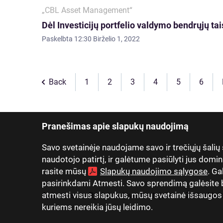
„CBL Asset Management“
Dėl Investicijų portfelio valdymo bendrųjų ta
Paskelbta
12:30 Birželio 1, 2022
Back
1
2
3
4
5
6
Pranešimas apie slapukų naudojimą
Savo svetainėje naudojame savo ir trečiųjų šalių
naudotojo patirtį, ir galėtume pasiūlyti jus domin
rasite mūsų
Slapukų naudojimo sąlygose
. Ga
pasirinkdami Atmesti. Savo sprendimą galėsite be
atmesti visus slapukus, mūsų svetainė išsaugos tik
Apie mus
Ryšiai su investuotojais
Žiniasklai
kuriems nereikia jūsų leidimo.