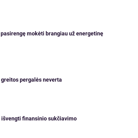
iai pasirengę mokėti brangiau už energetinę
is greitos pergalės neverta
p išvengti finansinio sukčiavimo