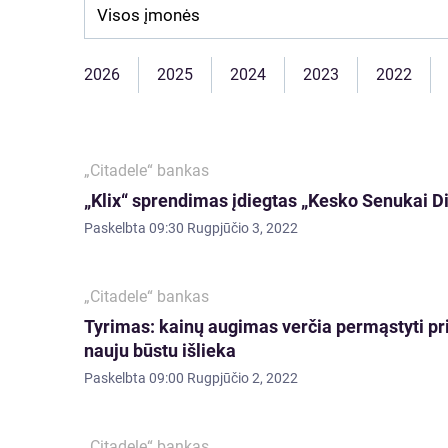
Company:
2026
2025
2024
2023
2022
„Citadele“ bankas
„Klix“ sprendimas įdiegtas „Kesko Senukai D
Paskelbta
09:30 Rugpjūčio 3, 2022
„Citadele“ bankas
Tyrimas: kainų augimas verčia permąstyti pri
nauju būstu išlieka
Paskelbta
09:00 Rugpjūčio 2, 2022
„Citadele“ bankas