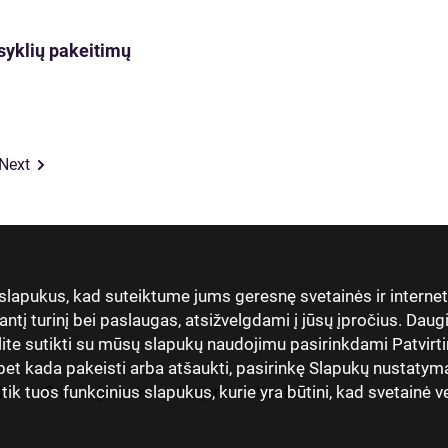
isyklių pakeitimų
Next
 slapukus, kad suteiktume jums geresnę svetainės ir interne
antį turinį bei paslaugas, atsižvelgdami į jūsų įpročius. Dau
lite sutikti su mūsų slapukų naudojimu pasirinkdami Patvirti
t kada pakeisti arba atšaukti, pasirinkę Slapukų nustatymai
 tuos funkcinius slapukus, kurie yra būtini, kad svetainė vei
dai
Grupės įmonės
Karjera
Kontaktai