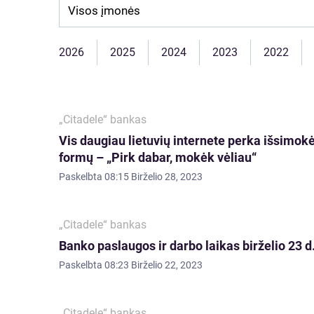
Company:
2026
2025
2024
2023
2022
„Citadele“ bankas
Vis daugiau lietuvių internete perka išsimokė
formų – „Pirk dabar, mokėk vėliau“
Paskelbta
08:15 Birželio 28, 2023
„Citadele“ bankas
Banko paslaugos ir darbo laikas birželio 23 d
Paskelbta
08:23 Birželio 22, 2023
„Citadele“ bankas