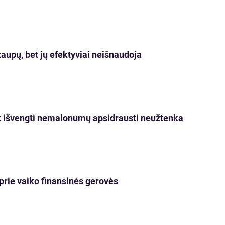
aupų, bet jų efektyviai neišnaudoja
nt išvengti nemalonumų apsidrausti neužtenka
i prie vaiko finansinės gerovės