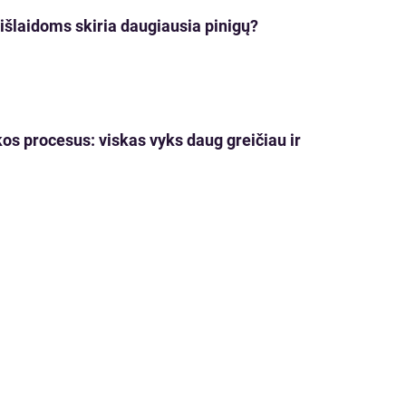
 išlaidoms skiria daugiausia pinigų?
kos procesus: viskas vyks daug greičiau ir