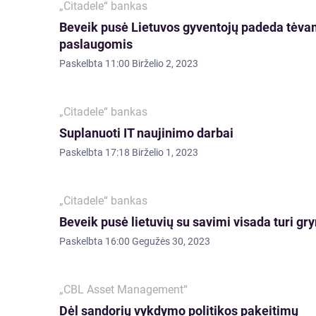
„Citadele“ bankas
Beveik pusė Lietuvos gyventojų padeda tėva
paslaugomis
Paskelbta
11:00 Birželio 2, 2023
„Citadele“ bankas
Suplanuoti IT naujinimo darbai
Paskelbta
17:18 Birželio 1, 2023
„Citadele“ bankas
Beveik pusė lietuvių su savimi visada turi gr
Paskelbta
16:00 Gegužės 30, 2023
„CBL Asset Management“
Dėl sandorių vykdymo politikos pakeitimų