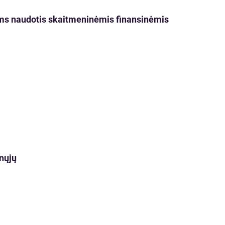
ms naudotis skaitmeninėmis finansinėmis
ynųjų