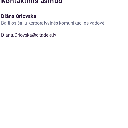
Kontaktinis asmuo
Diāna Orlovska
Baltijos šalių korporatyvinės komunikacijos vadovė
Diana.Orlovska@citadele.lv