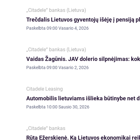
„Citadele“ bankas (Lietuva)
Trečdalis Lietuvos gyventojų išėję į pensiją p
Paskelbta
09:00 Vasario 4, 2026
„Citadele“ bankas (Lietuva)
Vaidas Žagūnis. JAV dolerio silpnėjimas: kokie
Paskelbta
09:00 Vasario 2, 2026
Citadele Leasing
Automobilis lietuviams išlieka būtinybe net d
Paskelbta
10:00 Sausio 30, 2026
„Citadele“ bankas
Rūta Ežerskienė. Ką Lietuvos ekonomikai re