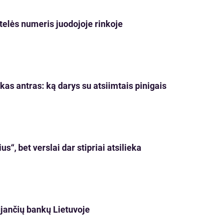
elės numeris juodojoje rinkoje
as antras: ką darys su atsiimtais pinigais
s“, bet verslai dar stipriai atsilieka
ujančių bankų Lietuvoje