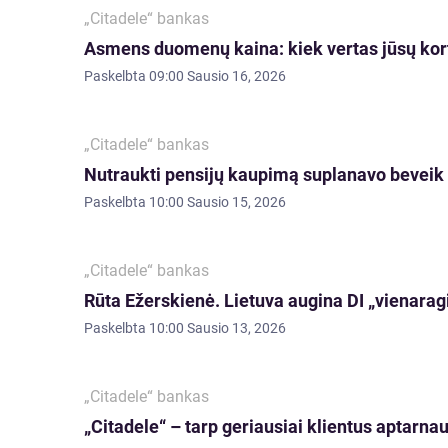
„Citadele“ bankas
Asmens duomenų kaina: kiek vertas jūsų kort
Paskelbta
09:00 Sausio 16, 2026
„Citadele“ bankas
Nutraukti pensijų kaupimą suplanavo beveik k
Paskelbta
10:00 Sausio 15, 2026
„Citadele“ bankas
Rūta Ežerskienė. Lietuva augina DI „vienaragiu
Paskelbta
10:00 Sausio 13, 2026
„Citadele“ bankas
„Citadele“ – tarp geriausiai klientus aptarna