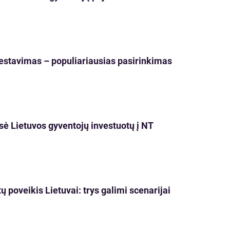
vestavimas – populiariausias pasirinkimas
usė Lietuvos gyventojų investuotų į NT
poveikis Lietuvai: trys galimi scenarijai