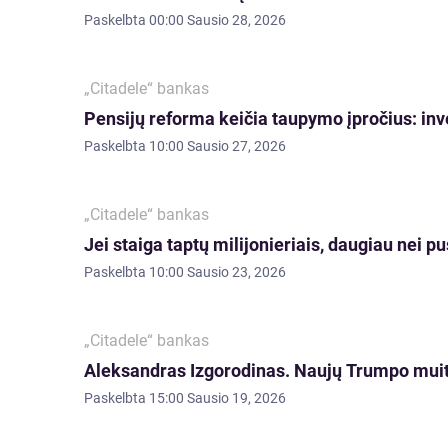
Paskelbta
00:00 Sausio 28, 2026
„Citadele“ bankas
Pensijų reforma keičia taupymo įpročius: in
Paskelbta
10:00 Sausio 27, 2026
„Citadele“ bankas
Jei staiga taptų milijonieriais, daugiau nei p
Paskelbta
10:00 Sausio 23, 2026
„Citadele“ bankas
Aleksandras Izgorodinas. Naujų Trumpo muitų 
Paskelbta
15:00 Sausio 19, 2026