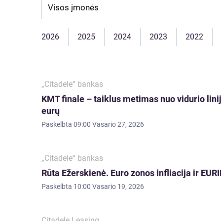
Company:
2026
2025
2024
2023
2022
„Citadele“ bankas
KMT finale – taiklus metimas nuo vidurio linij
eurų
Paskelbta
09:00 Vasario 27, 2026
„Citadele“ bankas
Rūta Ežerskienė. Euro zonos infliacija ir EUR
Paskelbta
10:00 Vasario 19, 2026
Citadele Leasing