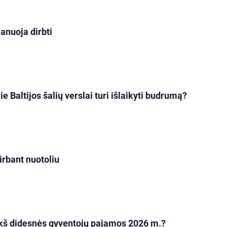
lanuoja dirbti
 Baltijos šalių verslai turi išlaikyti budrumą?
irbant nuotoliu
ikš didesnės gyventojų pajamos 2026 m.?