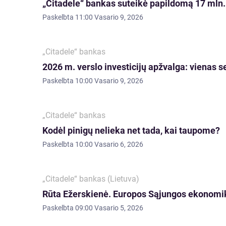
„Citadele“ bankas suteikė papildomą 17 mln. 
Paskelbta
11:00 Vasario 9, 2026
„Citadele“ bankas
2026 m. verslo investicijų apžvalga: vienas 
Paskelbta
10:00 Vasario 9, 2026
„Citadele“ bankas
Kodėl pinigų nelieka net tada, kai taupome?
Paskelbta
10:00 Vasario 6, 2026
„Citadele“ bankas (Lietuva)
Rūta Ežerskienė. Europos Sąjungos ekonomik
Paskelbta
09:00 Vasario 5, 2026