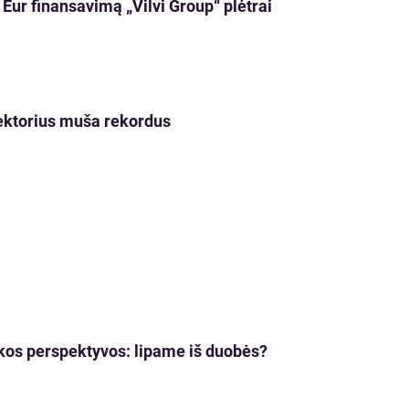
Eur finansavimą „Vilvi Group“ plėtrai
sektorius muša rekordus
os perspektyvos: lipame iš duobės?