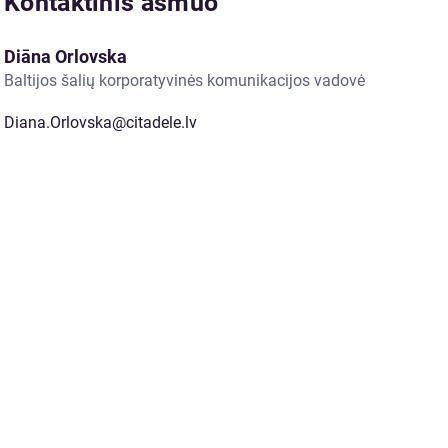
Kontaktinis asmuo
Diāna Orlovska
Baltijos šalių korporatyvinės komunikacijos vadovė
Diana.Orlovska@citadele.lv