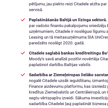
pētījumu, jau piekto reizi Citadele atzīta p
servisā.
Paplašināšanās Baltijā un līzinga sektorā.
par vadošo finanšu pakalpojumu sniedzēju B
uzņēmumiem, Citadele ir noslēgusi līgumu a
Leasing un tā meitasuzņēmuma SIA UniCredi
paredzēts noslēgt 2020. gadā.
Citadele saglabā bankas kredītreitingu Ba
Moody’s savā analīzē pozitīvi novērtēja Cit
paplašinot darbību Baltijas valstīs.
Sadarbība ar Ziemeļeiropas lielāko savst
nogalē Citadele uzsāk ieguldīšanu, izmant
Finance aizdevumu platformu, kas izsniedz
kredītus Ziemeļvalstīs un Centrāleiropā, un
segtu vērtspapīru izveidi. Sākuma investīcij
sadarbība Citadelei ļauj paplašināt biznesa