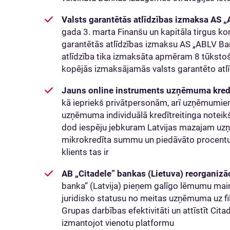
Valsts garantētās atlīdzības izmaksa AS 
gada 3. marta Finanšu un kapitāla tirgus komi
garantētās atlīdzības izmaksu AS „ABLV Ban
atlīdzība tika izmaksāta apmēram 8 tūksto
kopējās izmaksājamās valsts garantēto at
Jauns online instruments uzņēmuma kredī
kā iepriekš privātpersonām, arī uzņēmumiem
uzņēmuma individuālā kredītreitinga noteik
dod iespēju jebkuram Latvijas mazajam uz
mikrokredīta summu un piedāvāto procentu l
klients tas ir
AB „Citadele” bankas (Lietuva) reorganizāc
banka” (Latvija) pieņem galīgo lēmumu main
juridisko statusu no meitas uzņēmuma uz fil
Grupas darbības efektivitāti un attīstīt Cita
izmantojot vienotu platformu