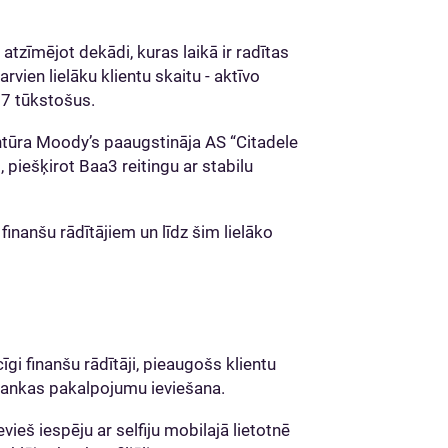
atzīmējot dekādi, kuras laikā ir radītas
rvien lielāku klientu skaitu - aktīvo
17 tūkstošus.
ntūra Moody’s paaugstināja AS “Citadele
, piešķirot Baa3 reitingu ar stabilu
inanšu rādītājiem un līdz šim lielāko
gi finanšu rādītāji, pieaugošs klientu
bankas pakalpojumu ieviešana.
evieš iespēju ar selfiju mobilajā lietotnē