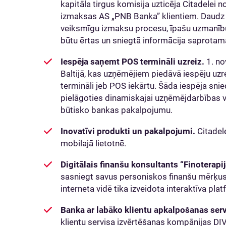
kapitāla tirgus komisija uzticēja Citadelei 
izmaksas AS „PNB Banka” klientiem. Daudz lai
veiksmīgu izmaksu procesu, īpašu uzmanību pi
būtu ērtas un sniegtā informācija saprotam
Iespēja saņemt POS termināli uzreiz.
1. no
Baltijā, kas uzņēmējiem piedāvā iespēju uzr
termināli jeb POS iekārtu. Šāda iespēja sni
pielāgoties dinamiskajai uzņēmējdarbības v
būtisko bankas pakalpojumu.
Inovatīvi produkti un pakalpojumi.
Citadel
mobilajā lietotnē.
Digitālais finanšu konsultants “Finoterapij
sasniegt savus personiskos finanšu mērķus
interneta vidē tika izveidota interaktīva pla
Banka ar labāko klientu apkalpošanas serv
klientu servisa izvērtēšanas kompānijas DI