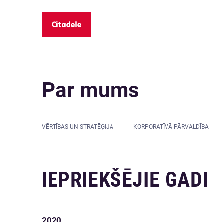
Par mums
VĒRTĪBAS UN STRATĒĢIJA
KORPORATĪVĀ PĀRVALDĪBA
IEPRIEKŠĒJIE GADI
2020