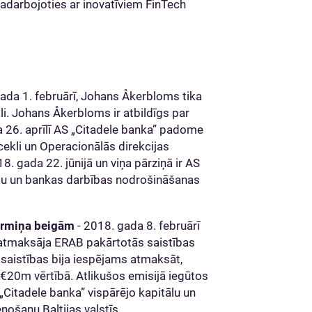
adarbojoties ar inovatīviem FinTech
ada 1. februārī, Johans Åkerbloms tika
li. Johans Åkerbloms ir atbildīgs par
 26. aprīlī AS „Citadele banka” padome
ekli un Operacionālās direkcijas
. gada 22. jūnijā un viņa pārziņā ir AS
mu un bankas darbības nodrošināšanas
ermiņa beigām
- 2018. gada 8. februārī
atmaksāja ERAB pakārtotās saistības
saistības bija iespējams atmaksāt,
€20m vērtībā. Atlikušos emisijā iegūtos
 „Citadele banka” vispārējo kapitālu un
nošanu Baltijas valstīs