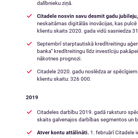
dalībnieku ziņā.
Citadele nosvin savu desmit gadu jubileju,
neskaitāmas digitālās inovācijas, kas pulcē a
klientu skaits 2020. gada vidū sasniedza 3
Septembrī starptautiskā kredītreitingu aģe
banka” kredītreitingu līdz investīciju pakāpei
nākotnes prognozi.
Citadele 2020. gadu noslēdza ar spēcīgiem f
klientu skaitu: 326 000.
2019
Citadeles darbību 2019. gadā raksturo spēcī
skaits galvenajos darbības segmentos un 
Atver kontu attālināti.
1. februārī Citadele i