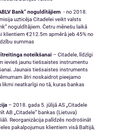
„ABLV Bank” noguldītājiem
- no 2018.
sija uzticēja Citadelei veikt valsts
k” noguldītājiem. Četru mēnešu laikā
ši klientiem €212.5m apmērā jeb 45% no
līdzību summas
treitinga noteikšanai
– Citadele, līdzīgi
 ievieš jaunu tiešsaistes instrumentu
šanai. Jaunais tiešsaistes instruments
ņēmumam ātri noskaidrot pieejamo
ikmi neatkarīgi no tā, kuras bankas
ija
– 2018. gada 5. jūlijā AS „Citadele
īt AB „Citadele” bankas (Lietuva)
iāli. Reorganizācija palīdzēs nodrošināt
deles pakalpojumus klientiem visā Baltijā,