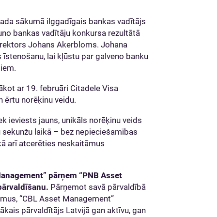
ada sākumā ilggadīgais bankas vadītājs
uno bankas vadītāju konkursa rezultātā
u direktors Johans Akerbloms. Johana
s īstenošanu, lai kļūstu par galveno banku
miem.
ākot ar 19. februāri Citadele Visa
n ērtu norēķinu veidu.
ek ieviests jauns, unikāls norēķinu veids
mu sekunžu laikā – bez nepieciešamības
kā arī atcerēties neskaitāmus
Management” pārņem “PNB Asset
pārvaldīšanu.
Pārņemot savā pārvaldībā
ājumus, “CBL Asset Management”
lākais pārvaldītājs Latvijā gan aktīvu, gan