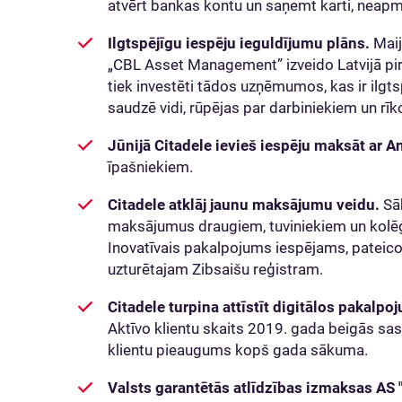
atvērt bankas kontu un saņemt karti, neapmek
Ilgtspējīgu iespēju ieguldījumu plāns.
Mai
„CBL Asset Management” izveido Latvijā pir
tiek investēti tādos uzņēmumos, kas ir ilgts
saudzē vidi, rūpējas par darbiniekiem un rīko
Jūnijā Citadele ievieš iespēju maksāt ar A
īpašniekiem.
Citadele atklāj jaunu maksājumu veidu.
Sā
maksājumus draugiem, tuviniekiem un kolēģi
Inovatīvais pakalpojums iespējams, pateic
uzturētajam Zibsaišu reģistram.
Citadele turpina attīstīt digitālos pakalp
Aktīvo klientu skaits 2019. gada beigās sa
klientu pieaugums kopš gada sākuma.
Valsts garantētās atlīdzības izmaksas AS