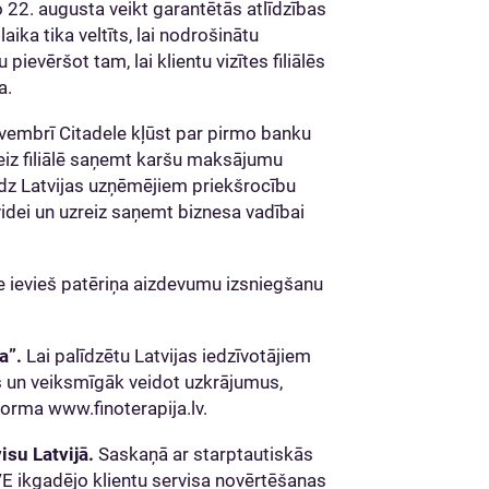
no 22. augusta veikt garantētās atlīdzības
ka tika veltīts, lai nodrošinātu
evēršot tam, lai klientu vizītes filiālēs
a.
vembrī Citadele kļūst par pirmo banku
eiz filiālē saņemt karšu maksājumu
edz Latvijas uzņēmējiem priekšrocību
idei un uzreiz saņemt biznesa vadībai
e ievieš patēriņa aizdevumu izsniegšanu
a”.
Lai palīdzētu Latvijas iedzīvotājiem
 un veiksmīgāk veidot uzkrājumus,
tforma www.finoterapija.lv.
isu Latvijā.
Saskaņā ar starptautiskās
VE ikgadējo klientu servisa novērtēšanas