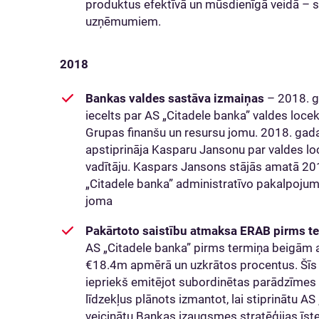
produktus efektīvā un mūsdienīgā veidā – s
uzņēmumiem.
2018
Bankas valdes sastāva izmaiņas
– 2018. g
iecelts par AS „Citadele banka” valdes locek
Grupas finanšu un resursu jomu. 2018. gada
apstiprināja Kasparu Jansonu par valdes loc
vadītāju. Kaspars Jansons stājās amatā 2018
„Citadele banka” administratīvo pakalpoju
joma
Pakārtoto saistību atmaksa ERAB pirms t
AS „Citadele banka” pirms termiņa beigām 
€18.4m apmērā un uzkrātos procentus. Šīs 
iepriekš emitējot subordinētas parādzīmes 
līdzekļus plānots izmantot, lai stiprinātu AS
veicinātu Bankas izaugsmes stratēģijas īste