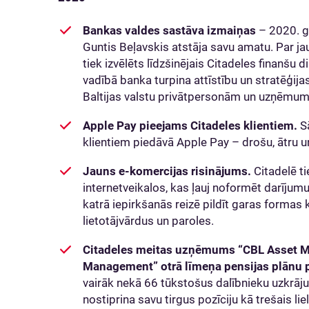
Bankas valdes sastāva izmaiņas
– 2020. g
Guntis Beļavskis atstāja savu amatu. Par ja
tiek izvēlēts līdzšinējais Citadeles finanš
vadībā banka turpina attīstību un stratēģija
Baltijas valstu privātpersonām un uzņēmu
Apple Pay pieejams Citadeles klientiem.
S
klientiem piedāvā Apple Pay – drošu, ātru u
Jauns e-komercijas risinājums.
Citadelē ti
internetveikalos, kas ļauj noformēt darīju
katrā iepirkšanās reizē pildīt garas formas 
lietotājvārdus un paroles.
Citadeles meitas uzņēmums “CBL Asset 
Management” otrā līmeņa pensijas plānu 
vairāk nekā 66 tūkstošus dalībnieku uzkr
nostiprina savu tirgus pozīciju kā trešais lie