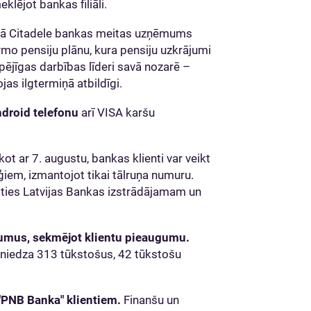
lējot bankas filiāli.
jā Citadele bankas meitas uzņēmums
mo pensiju plānu, kura pensiju uzkrājumi
pējīgas darbības līderi savā nozarē –
jas ilgtermiņā atbildīgi.
ndroid telefonu
arī VISA karšu
kot ar 7. augustu, bankas klienti var veikt
em, izmantojot tikai tālruņa numuru.
oties Latvijas Bankas izstrādājamam un
ojumus, sekmējot klientu pieaugumu.
sniedza 313 tūkstošus, 42 tūkstošu
 "PNB Banka" klientiem.
Finanšu un