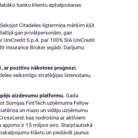
ar labāko banku klientu apkalpošanas
Sekojot Citadeles ilgtermiņa mērķim kļūt
altijā gan privātpersonām, gan
r UniCredit S.p.A. par 100% SIA UniCredit
t Insurance Broker iegādi. Darījumu
1, ar pozitīvu nākotnes prognozi.
adeles veiksmīgo stratēģijas īstenošanu,
arpējo aizdevumu platformu.
Gada
ojot Somijas FintTech uzņēmuma Fellow
 patēriņa un mazo un vidējo uzņēmumu
 CrossLend, kas nodrošina ar aktīviem
u apjoms ir 15 miljoni eiro. Starptautiskā
 pakalpojumu klāstu un piedāvāt jaunus