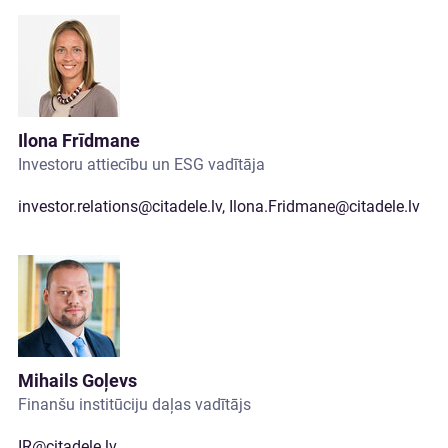
Ilona Frīdmane
Investoru attiecību un ESG vadītāja
investor.relations@citadele.lv
,
Ilona.Fridmane@citadele.lv
Mihails Goļevs
Finanšu institūciju daļas vadītājs
IR@citadele.lv