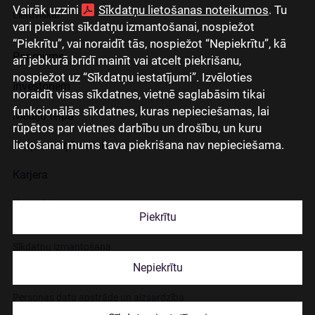
Vairāk uzzini
Sīkdatņu lietošanas noteikumos
. Tu
Lietuviškai
vari piekrist sīkdatņu izmantošanai, nospiežot
“Piekrītu”, vai noraidīt tās, nospiežot “Nepiekrītu”, kā
Par mums
arī jebkurā brīdī mainīt vai atcelt piekrišanu,
nospiežot uz “Sīkdatņu iestatījumi”. Izvēloties
Investoriem
noraidīt visas sīkdatnes, vietnē saglabāsim tikai
funkcionālās sīkdatnes, kuras nepieciešamas, lai
Mediju telpa
rūpētos par vietnes darbību un drošību, un kuru
lietošanai mums tava piekrišana nav nepieciešama.
Grupas uzņēmumi
Karjera
Kontakti
Piekrītu
Sīkdatņu izmantošana
Nepiekrītu
Lapas lietošanas noteikumi
Personas datu apstrāde un aizsardzība