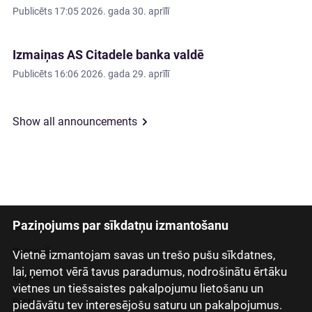
Publicēts
17:05 2026. gada 30. aprīlī
Izmaiņas AS Citadele banka valdē
Publicēts
16:06 2026. gada 29. aprīlī
Show all announcements
Paziņojums par sīkdatņu izmantošanu
Latviski
Русский
Vietnē izmantojam savas un trešo pušu sīkdatnes,
lai, ņemot vērā tavus paradumus, nodrošinātu ērtāku
English
vietnes un tiešsaistes pakalpojumu lietošanu un
Eesti
piedāvātu tev interesējošu saturu un pakalpojumus.