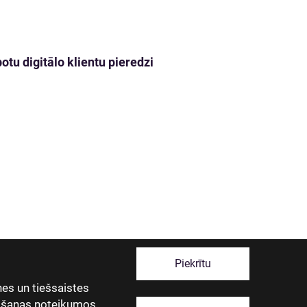
tu digitālo klientu pieredzi
Piekrītu
es un tiešsaistes
tošanas noteikumos
.