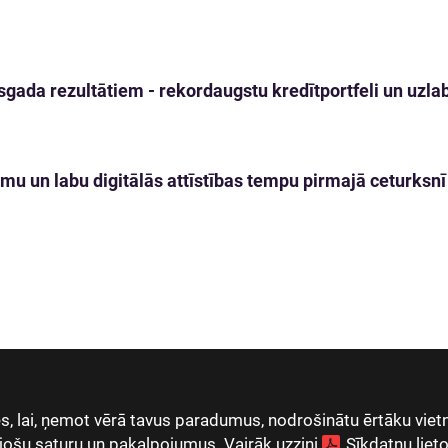
gada rezultātiem - rekordaugstu kredītportfeli un uzlabo
mu un labu digitālās attīstības tempu pirmajā ceturksnī
, lai, ņemot vērā tavus paradumus, nodrošinātu ērtāku vietn
jošu saturu un pakalpojumus. Vairāk uzzini
Sīkdatņu lie