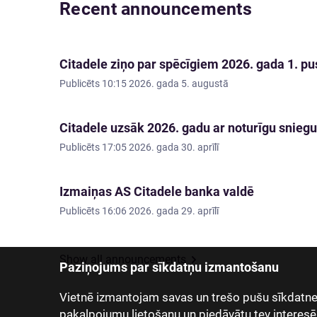
Recent announcements
Citadele ziņo par spēcīgiem 2026. gada 1. pus
Publicēts
10:15 2026. gada 5. augustā
Citadele uzsāk 2026. gadu ar noturīgu sniegu
Publicēts
17:05 2026. gada 30. aprīlī
Izmaiņas AS Citadele banka valdē
Publicēts
16:06 2026. gada 29. aprīlī
Show all announcements
Paziņojums par sīkdatņu izmantošanu
Vietnē izmantojam savas un trešo pušu sīkdatnes
pakalpojumu lietošanu un piedāvātu tev interesē