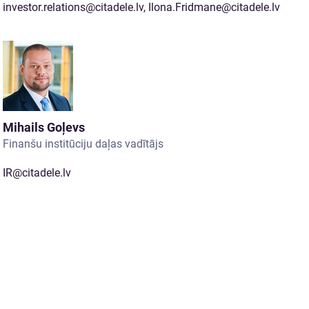
investor.relations@citadele.lv
,
Ilona.Fridmane@citadele.lv
Mihails Goļevs
Finanšu institūciju daļas vadītājs
IR@citadele.lv