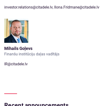
investor.relations@citadele.lv
,
Ilona.Fridmane@citadele.lv
Mihails Goļevs
Finanšu institūciju daļas vadītājs
IR@citadele.lv
Recent announcements