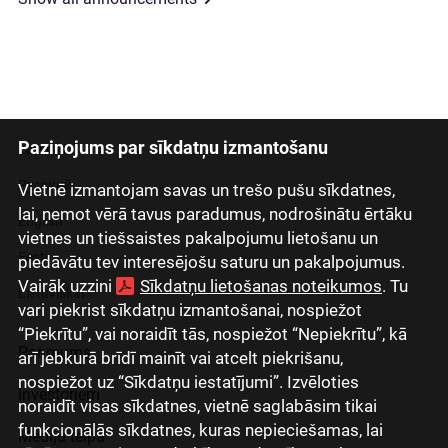
Paziņojums par sīkdatņu izmantošanu
Latviski
Русский
Vietnē izmantojam savas un trešo pušu sīkdatnes,
lai, ņemot vērā tavus paradumus, nodrošinātu ērtāku
English
vietnes un tiešsaistes pakalpojumu lietošanu un
Eesti
piedāvātu tev interesējošu saturu un pakalpojumus.
Vairāk uzzini
Sīkdatņu lietošanas noteikumos
. Tu
Lietuviškai
vari piekrist sīkdatņu izmantošanai, nospiežot
“Piekrītu”, vai noraidīt tās, nospiežot “Nepiekrītu”, kā
Par mums
arī jebkurā brīdī mainīt vai atcelt piekrišanu,
nospiežot uz “Sīkdatņu iestatījumi”. Izvēloties
Investoriem
noraidīt visas sīkdatnes, vietnē saglabāsim tikai
funkcionālās sīkdatnes, kuras nepieciešamas, lai
Mediju telpa