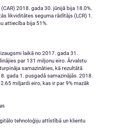
 (CAR) 2018. gada 30. jūnijā bija 18.0%.
tās likviditātes seguma rādītājs (LCR) 1.
 attiecība bija 51%.
to izaugsmi laikā no 2017. gada 31.
nājies par 131 miljonu eiro. Ārvalstu
urpināja samazināties, kā rezultātā
18. gada 1. pusgadā samazinājās. 2018.
 2.65 miljardi eiro, kas ir par 9% mazāk
u
s
itālo tehnoloģiju attīstībā un klientu