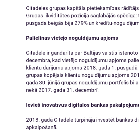
Citadeles grupas kapitāla pietiekamības rādītājs
Grupas likviditātes pozīcija saglabājās spēcīga: 
pusgada beigās bija 279% un kredītu-noguldījumu
Palielinās vietējo noguldījumu apjoms
Citadele ir gandarīta par Baltijas valstīs īsteno
decembra, kad vietējo noguldījumu apjoms palieli
klientu darījumu apjoms 2018. gada 1. pusgadā t
grupas kopējais klientu noguldījumu apjoms 20
gada 30. jūnijā grupas noguldījumu portfelis bija
nekā 2017. gada 31. decembrī.
Ievieš inovatīvus digitālos bankas pakalpojum
2018. gadā Citadele turpināja investēt bankas dig
apkalpošanā.