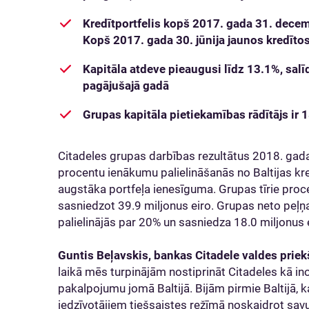
Kredītportfelis kopš 2017. gada 31. decemb
Kopš 2017. gada 30. jūnija jaunos kredītos 
Kapitāla atdeve pieaugusi līdz 13.1%, salī
pagājušajā gadā
Grupas kapitāla pietiekamības rādītājs ir 
Citadeles grupas darbības rezultātus 2018. gad
procentu ienākumu palielināšanās no Baltijas kr
augstāka portfeļa ienesīguma. Grupas tīrie pro
sasniedzot 39.9 miljonus eiro. Grupas neto peļņa
palielinājās par 20% un sasniedza 18.0 miljonus 
Guntis Beļavskis, bankas Citadele valdes priek
laikā mēs turpinājām nostiprināt Citadeles kā ino
pakalpojumu jomā Baltijā. Bijām pirmie Baltijā, k
iedzīvotājiem tiešsaistes režīmā noskaidrot savu