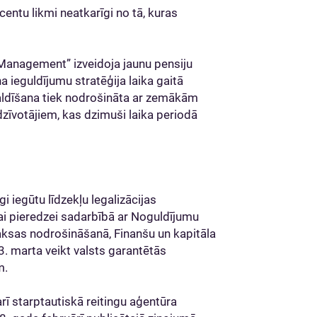
ntu likmi neatkarīgi no tā, kuras
anagement” izveidoja jaunu pensiju
na ieguldījumu stratēģija laika gaitā
valdīšana tiek nodrošināta ar zemākām
zīvotājiem, kas dzimuši laika periodā
i iegūtu līdzekļu legalizācijas
jai pieredzei sadarbībā ar Noguldījumu
maksas nodrošināšanā, Finanšu un kapitāla
3. marta veikt valsts garantētās
m.
arī starptautiskā reitingu aģentūra