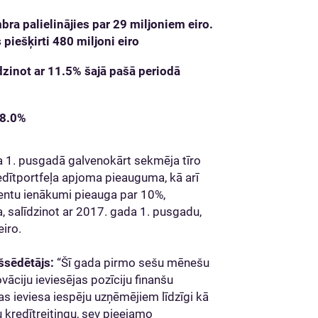
ra palielinājies par 29 miljoniem eiro.
piešķirti 480 miljoni eiro
dzinot ar 11.5% šajā pašā periodā
18.0%
a 1. pusgadā galvenokārt sekmēja tīro
edītportfeļa apjoma pieauguma, kā arī
centu ienākumi pieauga par 10%,
, salīdzinot ar 2017. gada 1. pusgadu,
eiro.
šsēdētājs:
“Šī gada pirmo sešu mēnešu
vāciju ieviesējas pozīciju finanšu
as ieviesa iespēju uzņēmējiem līdzīgi kā
 kredītreitingu, sev pieejamo