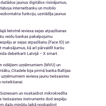
st dažādus jaunus digitālos risinājumus,
laboja internetbanku un mobilo
bezkontakta funkciju, uzstādīja jaunus
ajā lietotnē ieviesa sejas atpazīšanas
drošu veidu bankas pakalpojumu
iespēju ar sejas atpazīšanu (Face ID) un
āt maksājumus, kā arī pārvaldīt karšu
eida debetkarti Latvijā – X smart.
 un vidējiem uzņēmumiem (MVU) un
āku, Citadele bija pirmā banka Baltijas
arī uzņēmumiem ieviesa jaunu tiešsaistes
 noteikšanai.
s biznesam un noskaidrot mikrokredīta
is tiešsaistes instruments dod iespēju
m dažu minūšu laikā noskaidrot