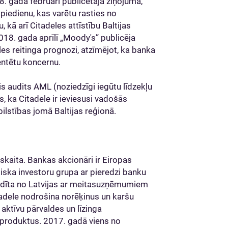
. gada februārī publicētajā ziņojumā,
 spiedienu, kas varētu rasties no
 kā arī Citadeles attīstību Baltijas
018. gada aprīlī „Moody's” publicēja
eles reitinga prognozi, atzīmējot, ka banka
ientētu koncernu.
is audits AML (noziedzīgi iegūtu līdzekļu
s, ka Citadele ir ieviesusi vadošās
bilstības jomā Baltijas reģionā.
u skaita. Bankas akcionāri ir Eiropas
iska investoru grupa ar pieredzi banku
aldīta no Latvijas ar meitasuzņēmumiem
Citadele nodrošina norēķinus un karšu
aktīvu pārvaldes un līzinga
s produktus. 2017. gadā viens no