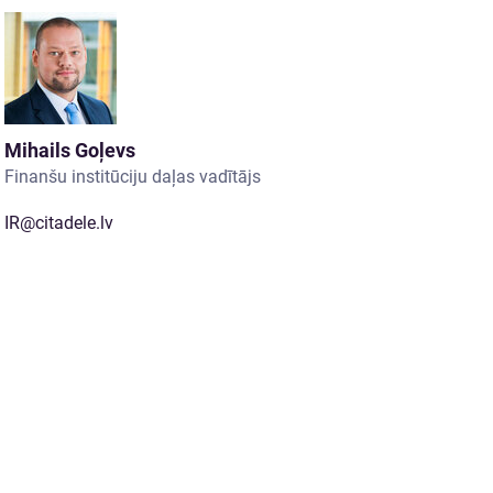
Mihails Goļevs
Finanšu institūciju daļas vadītājs
IR@citadele.lv