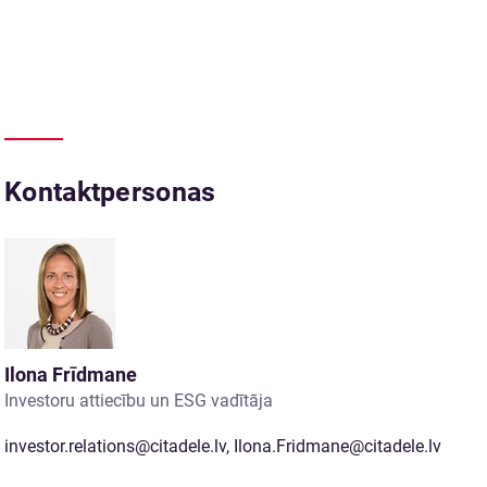
Kontaktpersonas
Ilona Frīdmane
Investoru attiecību un ESG vadītāja
investor.relations@citadele.lv
,
Ilona.Fridmane@citadele.lv