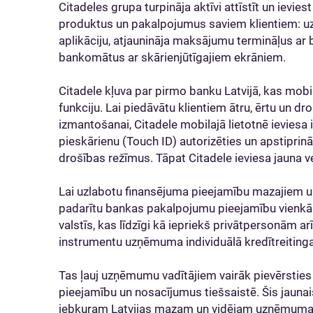
Citadeles grupa turpināja aktīvi attīstīt un ievie
produktus un pakalpojumus saviem klientiem: uz
aplikāciju, atjaunināja maksājumu termināļus ar 
bankomātus ar skārienjūtīgajiem ekrāniem.
Citadele kļuva par pirmo banku Latvijā, kas mobil
funkciju. Lai piedāvātu klientiem ātru, ērtu un 
izmantošanai, Citadele mobilajā lietotnē ieviesa 
pieskārienu (Touch ID) autorizēties un apstiprin
drošības režīmus. Tāpat Citadele ieviesa jauna v
Lai uzlabotu finansējuma pieejamību mazajiem
padarītu bankas pakalpojumu pieejamību vienkārš
valstīs, kas līdzīgi kā iepriekš privātpersonām 
instrumentu uzņēmuma individuālā kredītreitinga
Tas ļauj uzņēmumu vadītājiem vairāk pievērstie
pieejamību un nosacījumus tiešsaistē. Šis jauna
jebkuram Latvijas mazam un vidējam uzņēmuma