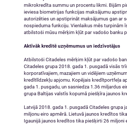
mikrokredīta summu un procentu likmi. Bijām pir
ieviesa biometrijas funkcijas maksājumu apstipri
autorizēties un apstiprināt maksājumus gan ar s
nospieduma funkciju. Vienlaikus mēs turpinām ī
atbilstoši mūsu mērķim kļūt par vadošo banku pa
Aktīvāk kreditē uzņēmumus un iedzīvotājus
Atbilstoši Citadeles mērķim kļūt par vadošo ban
Citadeles grupa 2018. gada 1. pusgadā visās trīs 
korporatīvajiem, mazajiem un vidējiem uzņēmumi
kredītlīdzekļu apjomu. Kopējais kredītportfeļa a
gada 1. pusgadu, un sasniedza 1.36 miljardus ei
grupa Baltijas valstīs kopumā piešķīra jaunos kr
Latvijā 2018. gada 1. pusgadā Citadeles grupa j
miljonu eiro apmērā. Lietuvā jaunos kredītos tika 
Igaunijā jaunos kredītos tika piešķirti 26 miljoni e