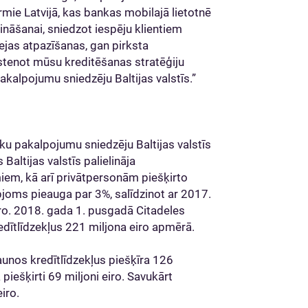
mie Latvijā, kas bankas mobilajā lietotnē
nāšanai, sniedzot iespēju klientiem
ejas atpazīšanas, gan pirksta
stenot mūsu kreditēšanas stratēģiju
kalpojumu sniedzēju Baltijas valstīs.”
ku pakalpojumu sniedzēju Baltijas valstīs
Baltijas valstīs palielināja
em, kā arī privātpersonām piešķirto
pjoms pieauga par 3%, salīdzinot ar 2017.
ro. 2018. gada 1. pusgadā Citadeles
edītlīdzekļus 221 miljona eiro apmērā.
aunos kredītlīdzekļus piešķīra 126
piešķirti 69 miljoni eiro. Savukārt
iro.