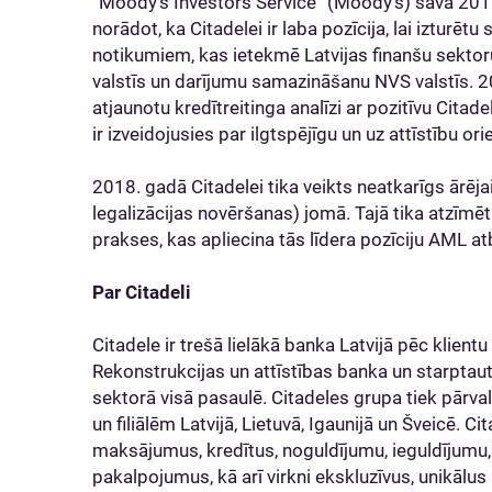
“Moody's Investors Service” (Moody's) savā 2018
norādot, ka Citadelei ir laba pozīcija, lai izturētu
notikumiem, kas ietekmē Latvijas finanšu sektoru,
valstīs un darījumu samazināšanu NVS valstīs. 2
atjaunotu kredītreitinga analīzi ar pozitīvu Citad
ir izveidojusies par ilgtspējīgu un uz attīstību or
2018. gadā Citadelei tika veikts neatkarīgs ārēja
legalizācijas novēršanas) jomā. Tajā tika atzīmēt
prakses, kas apliecina tās līdera pozīciju AML at
Par Citadeli
Citadele ir trešā lielākā banka Latvijā pēc klient
Rekonstrukcijas un attīstības banka un starptaut
sektorā visā pasaulē. Citadeles grupa tiek pārv
un filiālēm Latvijā, Lietuvā, Igaunijā un Šveicē. 
maksājumus, kredītus, noguldījumu, ieguldījumu, 
pakalpojumus, kā arī virkni ekskluzīvus, unikālu