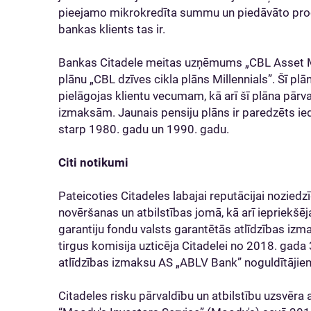
pieejamo mikrokredīta summu un piedāvāto proce
bankas klients tas ir.
Bankas Citadele meitas uzņēmums „CBL Asset M
plānu „CBL dzīves cikla plāns Millennials”. Šī plā
pielāgojas klientu vecumam, kā arī šī plāna pār
izmaksām. Jaunais pensiju plāns ir paredzēts ied
starp 1980. gadu un 1990. gadu.
Citi notikumi
Pateicoties Citadeles labajai reputācijai noziedzīg
novēršanas un atbilstības jomā, kā arī iepriekšē
garantiju fondu valsts garantētās atlīdzības iz
tirgus komisija uzticēja Citadelei no 2018. gada 
atlīdzības izmaksu AS „ABLV Bank” noguldītājie
Citadeles risku pārvaldību un atbilstību uzsvēra 