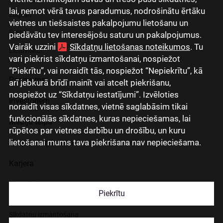
lai, ņemot vērā tavus paradumus, nodrošinātu ērtāku
English
vietnes un tiešsaistes pakalpojumu lietošanu un
Eesti
piedāvātu tev interesējošu saturu un pakalpojumus.
Vairāk uzzini
Sīkdatņu lietošanas noteikumos
. Tu
Lietuviškai
vari piekrist sīkdatņu izmantošanai, nospiežot
“Piekrītu”, vai noraidīt tās, nospiežot “Nepiekrītu”, kā
Par mums
arī jebkurā brīdī mainīt vai atcelt piekrišanu,
nospiežot uz “Sīkdatņu iestatījumi”. Izvēloties
Investoriem
noraidīt visas sīkdatnes, vietnē saglabāsim tikai
funkcionālās sīkdatnes, kuras nepieciešamas, lai
Mediju telpa
rūpētos par vietnes darbību un drošību, un kuru
lietošanai mums tava piekrišana nav nepieciešama.
Grupas uzņēmumi
Karjera
Kontakti
Piekrītu
Sīkdatņu izmantošana