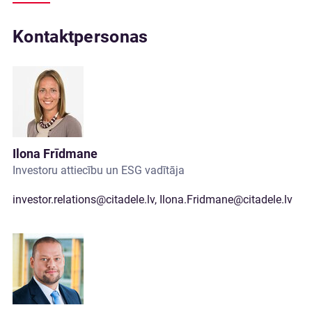
Kontaktpersonas
Ilona Frīdmane
Investoru attiecību un ESG vadītāja
investor.relations@citadele.lv
,
Ilona.Fridmane@citadele.lv