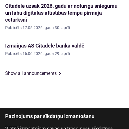
Citadele uzsāk 2026. gadu ar noturīgu sniegumu
un labu digitālās attīstības tempu pirmajā
ceturksnī
Publicēts
17:05 2026. gada 30. aprīlī
Izmaiņas AS Citadele banka valdē
Publicēts
16:06 2026. gada 29. aprīlī
Show all announcements
Paziņojums par sīkdatņu izmantošanu
Latviski
Русский
Vietnē izmantojam savas un trešo pušu sīkdatnes,