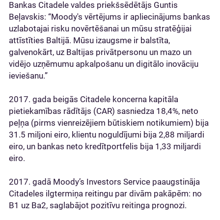
Bankas Citadele valdes priekšsēdētājs Guntis
Beļavskis: “Moody's vērtējums ir apliecinājums bankas
uzlabotajai risku novērtēšanai un mūsu stratēģijai
attīstīties Baltijā. Mūsu izaugsme ir balstīta,
galvenokārt, uz Baltijas privātpersonu un mazo un
vidējo uzņēmumu apkalpošanu un digitālo inovāciju
ieviešanu.”
2017. gada beigās Citadele koncerna kapitāla
pietiekamības rādītājs (CAR) sasniedza 18,4%, neto
peļņa (pirms vienreizējiem būtiskiem notikumiem) bija
31.5 miljoni eiro, klientu noguldījumi bija 2,88 miljardi
eiro, un bankas neto kredītportfelis bija 1,33 miljardi
eiro.
2017. gadā Moody’s Investors Service paaugstināja
Citadeles ilgtermiņa reitingu par divām pakāpēm: no
B1 uz Ba2, saglabājot pozitīvu reitinga prognozi.