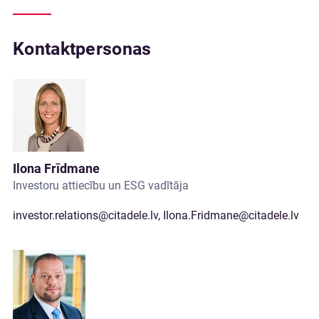
Kontaktpersonas
Ilona Frīdmane
Investoru attiecību un ESG vadītāja
investor.relations@citadele.lv
,
Ilona.Fridmane@citadele.lv