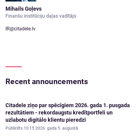
Mihails Goļevs
Finanšu institūciju daļas vadītājs
IR@citadele.lv
Recent announcements
Citadele ziņo par spēcīgiem 2026. gada 1. pusgada
rezultātiem - rekordaugstu kredītportfeli un
uzlabotu digitālo klientu pieredzi
Publicēts
10:15 2026. gada 5. augustā