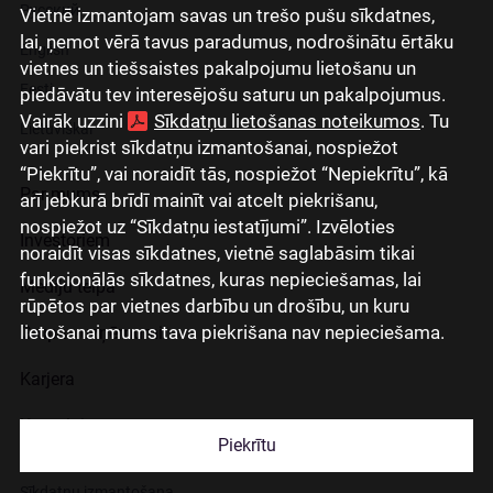
Русский
Vietnē izmantojam savas un trešo pušu sīkdatnes,
lai, ņemot vērā tavus paradumus, nodrošinātu ērtāku
English
vietnes un tiešsaistes pakalpojumu lietošanu un
Eesti
piedāvātu tev interesējošu saturu un pakalpojumus.
Vairāk uzzini
Sīkdatņu lietošanas noteikumos
. Tu
Lietuviškai
vari piekrist sīkdatņu izmantošanai, nospiežot
“Piekrītu”, vai noraidīt tās, nospiežot “Nepiekrītu”, kā
Par mums
arī jebkurā brīdī mainīt vai atcelt piekrišanu,
nospiežot uz “Sīkdatņu iestatījumi”. Izvēloties
Investoriem
noraidīt visas sīkdatnes, vietnē saglabāsim tikai
funkcionālās sīkdatnes, kuras nepieciešamas, lai
Mediju telpa
rūpētos par vietnes darbību un drošību, un kuru
lietošanai mums tava piekrišana nav nepieciešama.
Grupas uzņēmumi
Karjera
Kontakti
Piekrītu
Sīkdatņu izmantošana