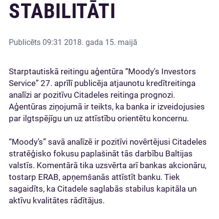
STABILITĀTI
Publicēts
09:31 2018. gada 15. maijā
Starptautiskā reitingu aģentūra “Moody's Investors
Service” 27. aprīlī publicēja atjaunotu kredītreitinga
analīzi ar pozitīvu Citadeles reitinga prognozi.
Aģentūras ziņojumā ir teikts, ka banka ir izveidojusies
par ilgtspējīgu un uz attīstību orientētu koncernu.
“Moody’s” savā analīzē ir pozitīvi novērtējusi Citadeles
stratēģisko fokusu paplašināt tās darbību Baltijas
valstīs. Komentārā tika uzsvērta arī bankas akcionāru,
tostarp ERAB, apņemšanās attīstīt banku. Tiek
sagaidīts, ka Citadele saglabās stabilus kapitāla un
aktīvu kvalitātes rādītājus.