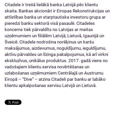
Citadele ir trešā lielākā banka Latvijā pēc klientu
skaita. Bankas akcionāri ir Eiropas Rekonstrukcijas un
attīstības banka un starptautiska investoru grupa ar
pieredzi banku sektorā visā pasaulē. Citadeles
koncerns tiek pārvaldīts no Latvijas ar meitas
uzņēmumiem un filiālēm Latvijā, Lietuvā, Igaunijā un
Šveicē. Citadele nodrošina norēķinus un karšu
maksājumus, aizdevumus, noguldījumu, ieguldījumu,
aktīvu pārvaldes un līzinga pakalpojumus, kā arī virkni
ekskluzīvus, unikālus produktus. 2017. gadā viens no
vadošajiem klientu servisa novērtēšanas un
uzlabošanas uzņēmumiem Centrālajā un Austrumu
Eiropā – “Dive” – atzina Citadeli par banku ar labāko
klientu apkalpošanas servisu Latvijā un Lietuvā.