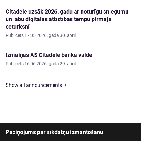
Citadele uzsāk 2026. gadu ar noturīgu sniegumu
un labu digitālās attīstības tempu pirmajā
ceturksnī
Publicēts
17:05 2026. gada 30. aprīlī
Izmaiņas AS Citadele banka valdē
Publicēts
16:06 2026. gada 29. aprīlī
Show all announcements
Paziņojums par sīkdatņu izmantošanu
Latviski