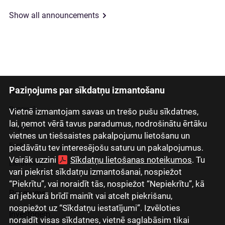
Show all announcements
Paziņojums par sīkdatņu izmantošanu
Latviski
Русский
Vietnē izmantojam savas un trešo pušu sīkdatnes,
lai, ņemot vērā tavus paradumus, nodrošinātu ērtāku
English
vietnes un tiešsaistes pakalpojumu lietošanu un
Eesti
piedāvātu tev interesējošu saturu un pakalpojumus.
Vairāk uzzini
Sīkdatņu lietošanas noteikumos
. Tu
Lietuviškai
vari piekrist sīkdatņu izmantošanai, nospiežot
“Piekrītu”, vai noraidīt tās, nospiežot “Nepiekrītu”, kā
Par mums
arī jebkurā brīdī mainīt vai atcelt piekrišanu,
nospiežot uz “Sīkdatņu iestatījumi”. Izvēloties
Investoriem
noraidīt visas sīkdatnes, vietnē saglabāsim tikai