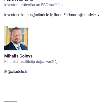
Investoru attiecību un ESG vadītāja
investor.relations@citadele.lv
,
Ilona.Fridmane@citadele.lv
Mihails Goļevs
Finanšu institūciju daļas vadītājs
IR@citadele.lv