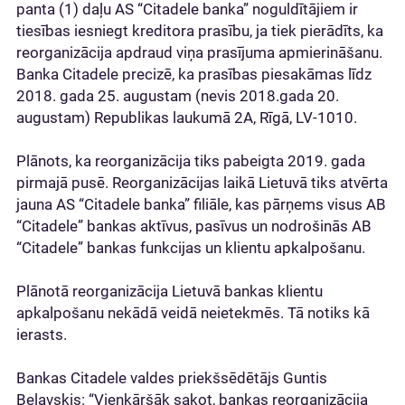
panta (1) daļu AS “Citadele banka” noguldītājiem ir
tiesības iesniegt kreditora prasību, ja tiek pierādīts, ka
reorganizācija apdraud viņa prasījuma apmierināšanu.
Banka Citadele precizē, ka prasības piesakāmas līdz
2018. gada 25. augustam (nevis 2018.gada 20.
augustam) Republikas laukumā 2A, Rīgā, LV-1010.
Plānots, ka reorganizācija tiks pabeigta 2019. gada
pirmajā pusē. Reorganizācijas laikā Lietuvā tiks atvērta
jauna AS “Citadele banka” filiāle, kas pārņems visus AB
“Citadele” bankas aktīvus, pasīvus un nodrošinās AB
“Citadele” bankas funkcijas un klientu apkalpošanu.
Plānotā reorganizācija Lietuvā bankas klientu
apkalpošanu nekādā veidā neietekmēs. Tā notiks kā
ierasts.
Bankas Citadele valdes priekšsēdētājs Guntis
Beļavskis: “Vienkāršāk sakot, bankas reorganizācija