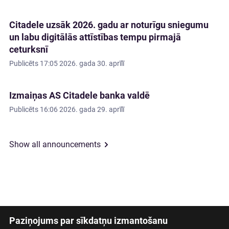
Citadele uzsāk 2026. gadu ar noturīgu sniegumu
un labu digitālās attīstības tempu pirmajā
ceturksnī
Publicēts
17:05 2026. gada 30. aprīlī
Izmaiņas AS Citadele banka valdē
Publicēts
16:06 2026. gada 29. aprīlī
Show all announcements
Paziņojums par sīkdatņu izmantošanu
Latviski