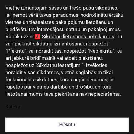
Русский
Vietnē izmantojam savas un trešo pušu sīkdatnes,
lai, ņemot vērā tavus paradumus, nodrošinātu ērtāku
English
vietnes un tiešsaistes pakalpojumu lietošanu un
Eesti
piedāvātu tev interesējošu saturu un pakalpojumus.
Vairāk uzzini
Sīkdatņu lietošanas noteikumos
. Tu
Lietuviškai
vari piekrist sīkdatņu izmantošanai, nospiežot
“Piekrītu”, vai noraidīt tās, nospiežot “Nepiekrītu”, kā
Par mums
arī jebkurā brīdī mainīt vai atcelt piekrišanu,
nospiežot uz “Sīkdatņu iestatījumi”. Izvēloties
Investoriem
noraidīt visas sīkdatnes, vietnē saglabāsim tikai
funkcionālās sīkdatnes, kuras nepieciešamas, lai
Mediju telpa
rūpētos par vietnes darbību un drošību, un kuru
lietošanai mums tava piekrišana nav nepieciešama.
Grupas uzņēmumi
Karjera
Kontakti
Piekrītu