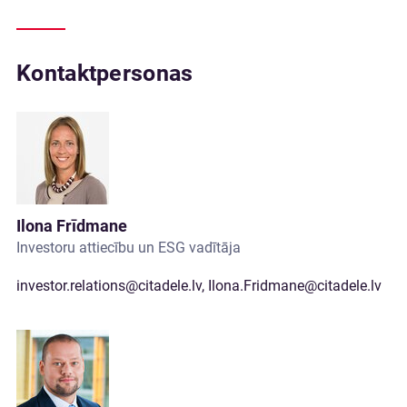
Kontaktpersonas
Ilona Frīdmane
Investoru attiecību un ESG vadītāja
investor.relations@citadele.lv
,
Ilona.Fridmane@citadele.lv