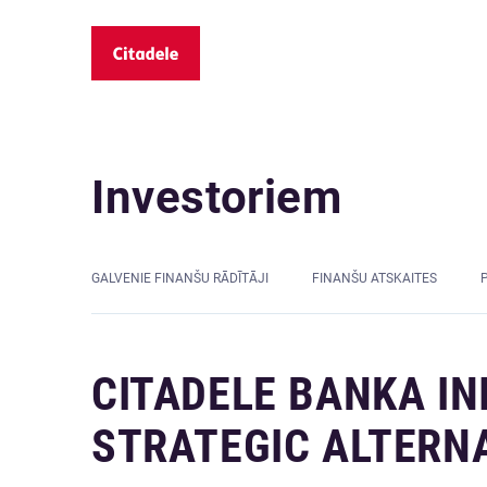
Investoriem
GALVENIE FINANŠU RĀDĪTĀJI
FINANŠU ATSKAITES
CITADELE BANKA IN
STRATEGIC ALTERN