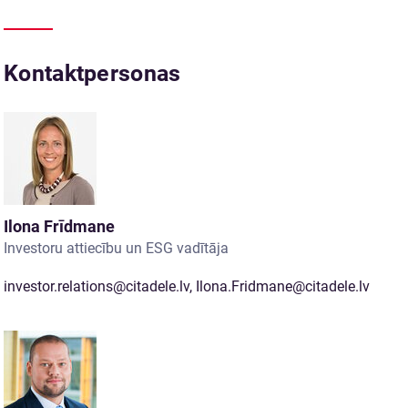
Kontaktpersonas
Ilona Frīdmane
Investoru attiecību un ESG vadītāja
investor.relations@citadele.lv
,
Ilona.Fridmane@citadele.lv