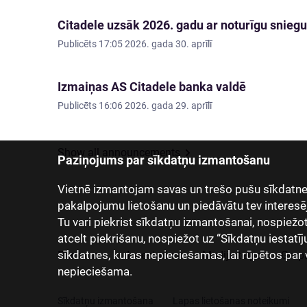
Citadele uzsāk 2026. gadu ar noturīgu sniegu
Publicēts
17:05 2026. gada 30. aprīlī
Izmaiņas AS Citadele banka valdē
Publicēts
16:06 2026. gada 29. aprīlī
Show all announcements
Paziņojums par sīkdatņu izmantošanu
Vietnē izmantojam savas un trešo pušu sīkdatnes
pakalpojumu lietošanu un piedāvātu tev interesē
Tu vari piekrist sīkdatņu izmantošanai, nospiežot “
atcelt piekrišanu, nospiežot uz “Sīkdatņu iestatīj
sīkdatnes, kuras nepieciešamas, lai rūpētos par 
Par mums
Investoriem
Mediju telpa
Grup
nepieciešama.
Sīkdatņu izmantošana
Lapas lietošanas noteikumi