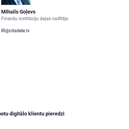
Mihails Goļevs
Finanšu institūciju daļas vadītājs
IR@citadele.lv
tu digitālo klientu pieredzi