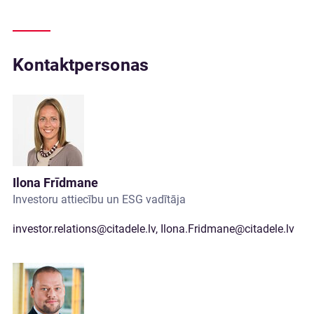
Kontaktpersonas
Ilona Frīdmane
Investoru attiecību un ESG vadītāja
investor.relations@citadele.lv
,
Ilona.Fridmane@citadele.lv