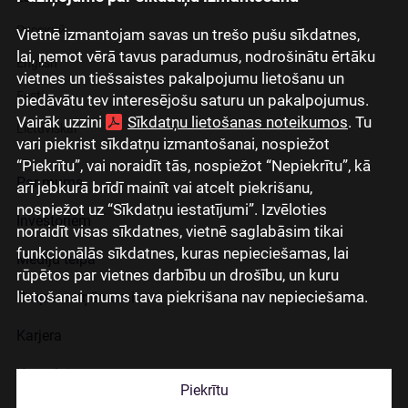
Русский
Vietnē izmantojam savas un trešo pušu sīkdatnes,
lai, ņemot vērā tavus paradumus, nodrošinātu ērtāku
English
vietnes un tiešsaistes pakalpojumu lietošanu un
Eesti
piedāvātu tev interesējošu saturu un pakalpojumus.
Vairāk uzzini
Sīkdatņu lietošanas noteikumos
. Tu
Lietuviškai
vari piekrist sīkdatņu izmantošanai, nospiežot
“Piekrītu”, vai noraidīt tās, nospiežot “Nepiekrītu”, kā
Par mums
arī jebkurā brīdī mainīt vai atcelt piekrišanu,
nospiežot uz “Sīkdatņu iestatījumi”. Izvēloties
Investoriem
noraidīt visas sīkdatnes, vietnē saglabāsim tikai
funkcionālās sīkdatnes, kuras nepieciešamas, lai
Mediju telpa
rūpētos par vietnes darbību un drošību, un kuru
lietošanai mums tava piekrišana nav nepieciešama.
Grupas uzņēmumi
Karjera
Kontakti
Piekrītu