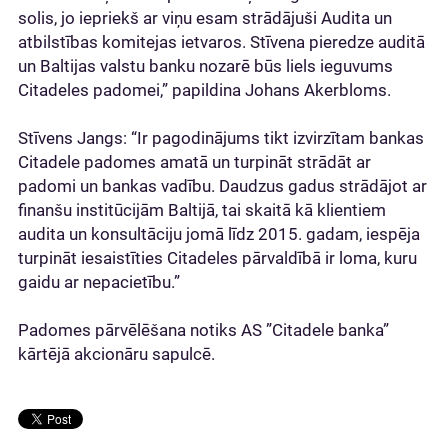
solis, jo iepriekš ar viņu esam strādājuši Audita un
atbilstības komitejas ietvaros. Stīvena pieredze auditā
un Baltijas valstu banku nozarē būs liels ieguvums
Citadeles padomei,” papildina Johans Akerbloms.
Stīvens Jangs: “Ir pagodinājums tikt izvirzītam bankas
Citadele padomes amatā un turpināt strādāt ar
padomi un bankas vadību. Daudzus gadus strādājot ar
finanšu institūcijām Baltijā, tai skaitā kā klientiem
audita un konsultāciju jomā līdz 2015. gadam, iespēja
turpināt iesaistīties Citadeles pārvaldībā ir loma, kuru
gaidu ar nepacietību.”
Padomes pārvēlēšana notiks AS ”Citadele banka”
kārtējā akcionāru sapulcē.