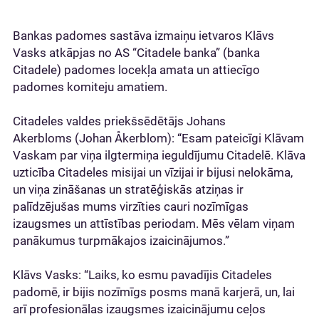
Bankas padomes sastāva izmaiņu ietvaros Klāvs
Vasks atkāpjas no AS “Citadele banka” (banka
Citadele) padomes locekļa amata un attiecīgo
padomes komiteju amatiem.
Citadeles valdes priekšsēdētājs Johans
Akerbloms (Johan Åkerblom): “Esam pateicīgi Klāvam
Vaskam par viņa ilgtermiņa ieguldījumu Citadelē. Klāva
uzticība Citadeles misijai un vīzijai ir bijusi nelokāma,
un viņa zināšanas un stratēģiskās atziņas ir
palīdzējušas mums virzīties cauri nozīmīgas
izaugsmes un attīstības periodam. Mēs vēlam viņam
panākumus turpmākajos izaicinājumos.”
Klāvs Vasks: “Laiks, ko esmu pavadījis Citadeles
padomē, ir bijis nozīmīgs posms manā karjerā, un, lai
arī profesionālas izaugsmes izaicinājumu ceļos