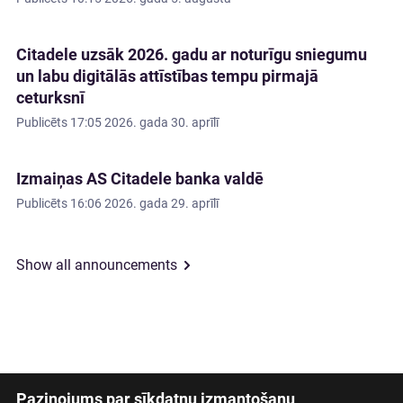
Citadele uzsāk 2026. gadu ar noturīgu sniegumu
un labu digitālās attīstības tempu pirmajā
ceturksnī
Publicēts
17:05 2026. gada 30. aprīlī
Izmaiņas AS Citadele banka valdē
Publicēts
16:06 2026. gada 29. aprīlī
Show all announcements
Paziņojums par sīkdatņu izmantošanu
Latviski