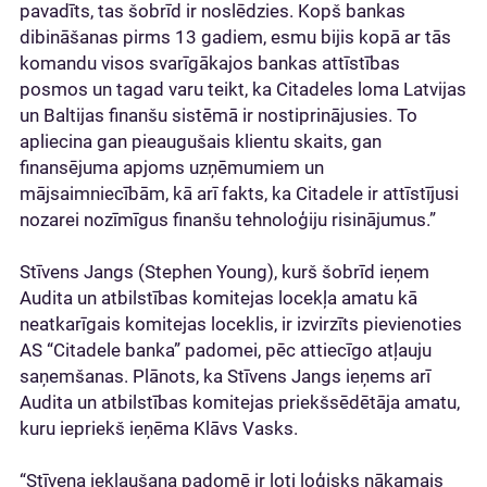
pavadīts, tas šobrīd ir noslēdzies. Kopš bankas
dibināšanas pirms 13 gadiem, esmu bijis kopā ar tās
komandu visos svarīgākajos bankas attīstības
posmos un tagad varu teikt, ka Citadeles loma Latvijas
un Baltijas finanšu sistēmā ir nostiprinājusies. To
apliecina gan pieaugušais klientu skaits, gan
finansējuma apjoms uzņēmumiem un
mājsaimniecībām, kā arī fakts, ka Citadele ir attīstījusi
nozarei nozīmīgus finanšu tehnoloģiju risinājumus.”
Stīvens Jangs (Stephen Young), kurš šobrīd ieņem
Audita un atbilstības komitejas locekļa amatu kā
neatkarīgais komitejas loceklis, ir izvirzīts pievienoties
AS “Citadele banka” padomei, pēc attiecīgo atļauju
saņemšanas. Plānots, ka Stīvens Jangs ieņems arī
Audita un atbilstības komitejas priekšsēdētāja amatu,
kuru iepriekš ieņēma Klāvs Vasks.
“Stīvena iekļaušana padomē ir ļoti loģisks nākamais