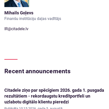
Mihails Goļevs
Finanšu institūciju daļas vadītājs
IR@citadele.lv
Recent announcements
Citadele ziņo par spēcīgiem 2026. gada 1. pusgada
rezultātiem - rekordaugstu kredītportfeli un
uzlabotu digitālo klientu pieredzi
Publicēts
10:15 2026. gada 5. augustā