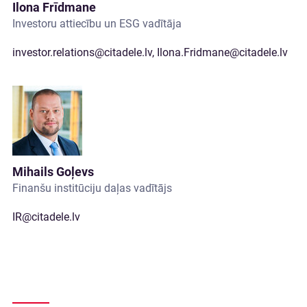
Ilona Frīdmane
Investoru attiecību un ESG vadītāja
investor.relations@citadele.lv
,
Ilona.Fridmane@citadele.lv
Mihails Goļevs
Finanšu institūciju daļas vadītājs
IR@citadele.lv