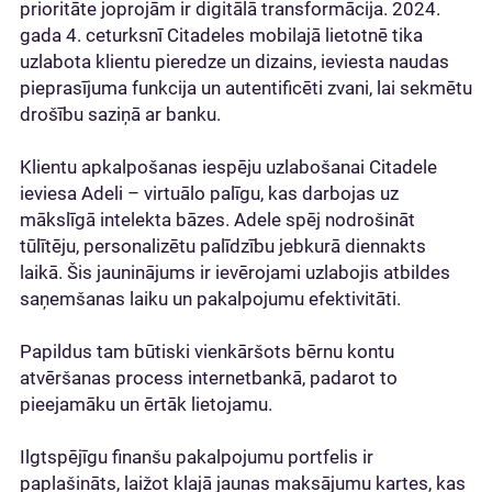
prioritāte joprojām ir digitālā transformācija. 2024.
gada 4. ceturksnī Citadeles mobilajā lietotnē tika
uzlabota klientu pieredze un dizains, ieviesta naudas
pieprasījuma funkcija un autentificēti zvani, lai sekmētu
drošību saziņā ar banku.
Klientu apkalpošanas iespēju uzlabošanai Citadele
ieviesa Adeli – virtuālo palīgu, kas darbojas uz
mākslīgā intelekta bāzes. Adele spēj nodrošināt
tūlītēju, personalizētu palīdzību jebkurā diennakts
laikā. Šis jauninājums ir ievērojami uzlabojis atbildes
saņemšanas laiku un pakalpojumu efektivitāti.
Papildus tam būtiski vienkāršots bērnu kontu
atvēršanas process internetbankā, padarot to
pieejamāku un ērtāk lietojamu.
Ilgtspējīgu finanšu pakalpojumu portfelis ir
paplašināts, laižot klajā jaunas maksājumu kartes, kas