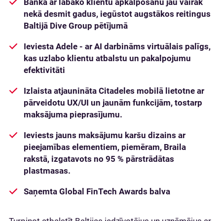
Banka ar labāko klientu apkalpošanu jau vairāk
nekā desmit gadus, iegūstot augstākos reitingus
Baltijā Dive Group pētījumā
Ieviesta Adele - ar AI darbināms virtuālais palīgs,
kas uzlabo klientu atbalstu un pakalpojumu
efektivitāti
Izlaista atjaunināta Citadeles mobilā lietotne ar
pārveidotu UX/UI un jaunām funkcijām, tostarp
maksājuma pieprasījumu.
Ieviests jauns maksājumu karšu dizains ar
pieejamības elementiem, piemēram, Braila
rakstā, izgatavots no 95 % pārstrādātas
plastmasas.
Saņemta Global FinTech Awards balva