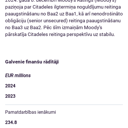
2024. gada 6. decembrī Moody’s Ratings (Moody’s)
paziņoja par Citadeles ilgtermiņa noguldījumu reitinga
paaugstināšanu no Baa2 uz Baa1, kā arī nenodrošināto
obligāciju (senior unsecured) reitinga paaugstināšanu
no Baa3 uz Baa2. Pēc šīm izmaiņām Moody’s
pārskatīja Citadeles reitinga perspektīvu uz stabilu.
Galvenie finanšu rādītāji
EUR millions
2024
2023
Pamatdarbības ienākumi
234.8