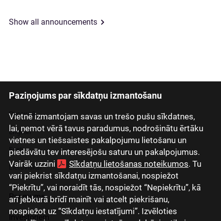
Show all announcements
Paziņojums par sīkdatņu izmantošanu
Latviski
Русский
Vietnē izmantojam savas un trešo pušu sīkdatnes,
lai, ņemot vērā tavus paradumus, nodrošinātu ērtāku
English
vietnes un tiešsaistes pakalpojumu lietošanu un
Eesti
piedāvātu tev interesējošu saturu un pakalpojumus.
Vairāk uzzini
Sīkdatņu lietošanas noteikumos
. Tu
Lietuviškai
vari piekrist sīkdatņu izmantošanai, nospiežot
“Piekrītu”, vai noraidīt tās, nospiežot “Nepiekrītu”, kā
Par mums
arī jebkurā brīdī mainīt vai atcelt piekrišanu,
nospiežot uz “Sīkdatņu iestatījumi”. Izvēloties
Investoriem