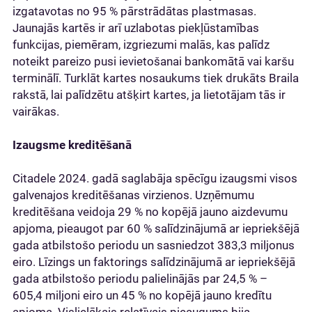
izgatavotas no 95 % pārstrādātas plastmasas.
Jaunajās kartēs ir arī uzlabotas piekļūstamības
funkcijas, piemēram, izgriezumi malās, kas palīdz
noteikt pareizo pusi ievietošanai bankomātā vai karšu
terminālī. Turklāt kartes nosaukums tiek drukāts Braila
rakstā, lai palīdzētu atšķirt kartes, ja lietotājam tās ir
vairākas.
Izaugsme kreditēšanā
Citadele 2024. gadā saglabāja spēcīgu izaugsmi visos
galvenajos kreditēšanas virzienos. Uzņēmumu
kreditēšana veidoja 29 % no kopējā jauno aizdevumu
apjoma, pieaugot par 60 % salīdzinājumā ar iepriekšējā
gada atbilstošo periodu un sasniedzot 383,3 miljonus
eiro. Līzings un faktorings salīdzinājumā ar iepriekšējā
gada atbilstošo periodu palielinājās par 24,5 % –
605,4 miljoni eiro un 45 % no kopējā jauno kredītu