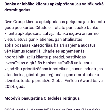
Banka ar labāko klientu apkalpošanu jau vairāk nekā
desmit gadus
Dive Group klientu apkalpošanas pētījumā jau desmito
gadu pēc kārtas Citadele ir atzīta par labāko banku
klientu apkalpošanā Latvijā. Banka ieguva arī pirmo
vietu Lietuvā gan klātienes, gan attālinātās
apkalpošanas kategorijās, kā arī saņēma augstus
vērtējumus Igaunijā. Citadeles apņemšanās
nodrošināt izcilu klientu pieredzi, pastāvīgas
investīcijas digitālās bankas attīstībā un klientu
vajadzību prioritizēšana ir noteikusi jaunus industrijas
standartus, gūstot gan reģionālu, gan starptautisku
atzinību, tostarp prestižo Global FinTech Award balvu
2024. gadā.
Moody’s paaugstina Citadeles reitingus