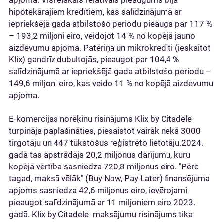
apjoma. Vislielākais relatīvais pieaugums bija
hipotekārajiem kredītiem, kas salīdzinājumā ar
iepriekšējā gada atbilstošo periodu pieauga par 117 %
– 193,2 miljoni eiro, veidojot 14 % no kopējā jauno
aizdevumu apjoma. Patēriņa un mikrokredīti (ieskaitot
Klix) gandrīz dubultojās, pieaugot par 104,4 %
salīdzinājumā ar iepriekšējā gada atbilstošo periodu –
149,6 miljoni eiro, kas veido 11 % no kopējā aizdevumu
apjoma.
E-komercijas norēķinu risinājums Klix by Citadele
turpināja paplašināties, piesaistot vairāk nekā 3000
tirgotāju un 447 tūkstošus reģistrēto lietotāju.2024.
gadā tas apstrādāja 20,2 miljonus darījumu, kuru
kopējā vērtība sasniedza 720,8 miljonus eiro. "Pērc
tagad, maksā vēlāk" (Buy Now, Pay Later) finansējuma
apjoms sasniedza 42,6 miljonus eiro, ievērojami
pieaugot salīdzinājumā ar 11 miljoniem eiro 2023.
gadā. Klix by Citadele maksājumu risinājums tika