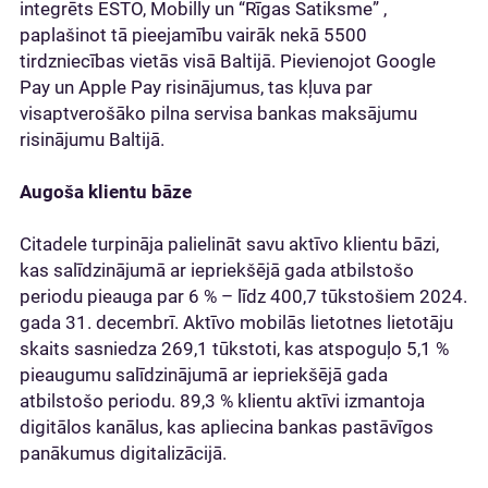
integrēts ESTO, Mobilly un “Rīgas Satiksme” ,
paplašinot tā pieejamību vairāk nekā 5500
tirdzniecības vietās visā Baltijā. Pievienojot Google
Pay un Apple Pay risinājumus, tas kļuva par
visaptverošāko pilna servisa bankas maksājumu
risinājumu Baltijā.
Augoša klientu bāze
Citadele turpināja palielināt savu aktīvo klientu bāzi,
kas salīdzinājumā ar iepriekšējā gada atbilstošo
periodu pieauga par 6 % – līdz 400,7 tūkstošiem 2024.
gada 31. decembrī. Aktīvo mobilās lietotnes lietotāju
skaits sasniedza 269,1 tūkstoti, kas atspoguļo 5,1 %
pieaugumu salīdzinājumā ar iepriekšējā gada
atbilstošo periodu. 89,3 % klientu aktīvi izmantoja
digitālos kanālus, kas apliecina bankas pastāvīgos
panākumus digitalizācijā.