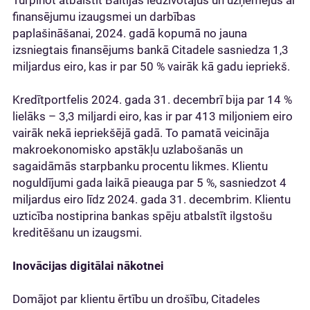
Turpinot atbalstīt Baltijas iedzīvotājus un uzņēmējus ar
finansējumu izaugsmei un darbības
paplašināšanai, 2024. gadā kopumā no jauna
izsniegtais finansējums bankā Citadele sasniedza 1,3
miljardus eiro, kas ir par 50 % vairāk kā gadu iepriekš.
Kredītportfelis 2024. gada 31. decembrī bija par 14 %
lielāks – 3,3 miljardi eiro, kas ir par 413 miljoniem eiro
vairāk nekā iepriekšējā gadā. To pamatā veicināja
makroekonomisko apstākļu uzlabošanās un
sagaidāmās starpbanku procentu likmes. Klientu
noguldījumi gada laikā pieauga par 5 %, sasniedzot 4
miljardus eiro līdz 2024. gada 31. decembrim. Klientu
uzticība nostiprina bankas spēju atbalstīt ilgstošu
kreditēšanu un izaugsmi.
Inovācijas digitālai nākotnei
Domājot par klientu ērtību un drošību, Citadeles