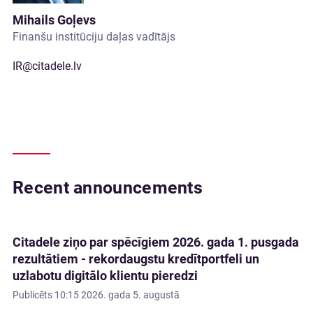
Mihails Goļevs
Finanšu institūciju daļas vadītājs
IR@citadele.lv
Recent announcements
Citadele ziņo par spēcīgiem 2026. gada 1. pusgada
rezultātiem - rekordaugstu kredītportfeli un
uzlabotu digitālo klientu pieredzi
Publicēts
10:15 2026. gada 5. augustā