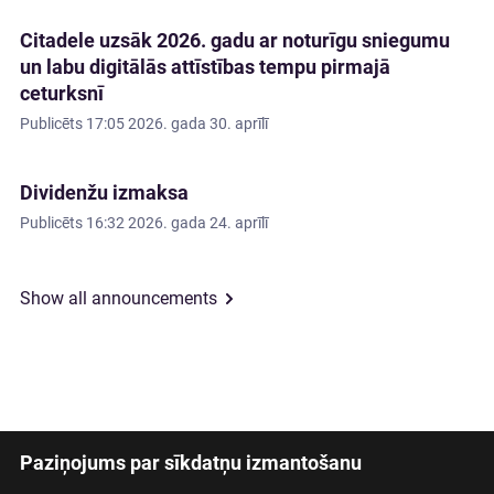
Citadele uzsāk 2026. gadu ar noturīgu sniegumu
un labu digitālās attīstības tempu pirmajā
ceturksnī
Publicēts
17:05 2026. gada 30. aprīlī
Dividenžu izmaksa
Publicēts
16:32 2026. gada 24. aprīlī
Show all announcements
Paziņojums par sīkdatņu izmantošanu
Latviski