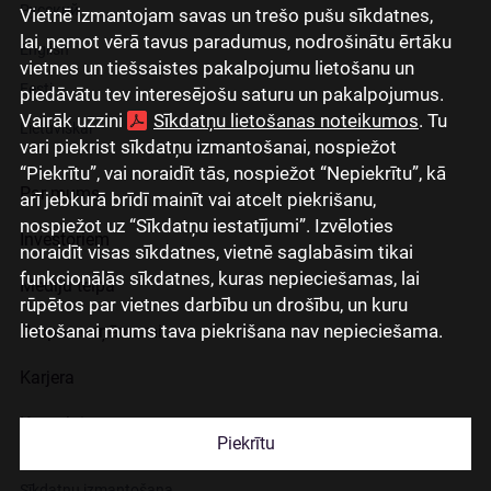
Русский
Vietnē izmantojam savas un trešo pušu sīkdatnes,
lai, ņemot vērā tavus paradumus, nodrošinātu ērtāku
English
vietnes un tiešsaistes pakalpojumu lietošanu un
Eesti
piedāvātu tev interesējošu saturu un pakalpojumus.
Vairāk uzzini
Sīkdatņu lietošanas noteikumos
. Tu
Lietuviškai
vari piekrist sīkdatņu izmantošanai, nospiežot
“Piekrītu”, vai noraidīt tās, nospiežot “Nepiekrītu”, kā
Par mums
arī jebkurā brīdī mainīt vai atcelt piekrišanu,
nospiežot uz “Sīkdatņu iestatījumi”. Izvēloties
Investoriem
noraidīt visas sīkdatnes, vietnē saglabāsim tikai
funkcionālās sīkdatnes, kuras nepieciešamas, lai
Mediju telpa
rūpētos par vietnes darbību un drošību, un kuru
lietošanai mums tava piekrišana nav nepieciešama.
Grupas uzņēmumi
Karjera
Kontakti
Piekrītu
Sīkdatņu izmantošana