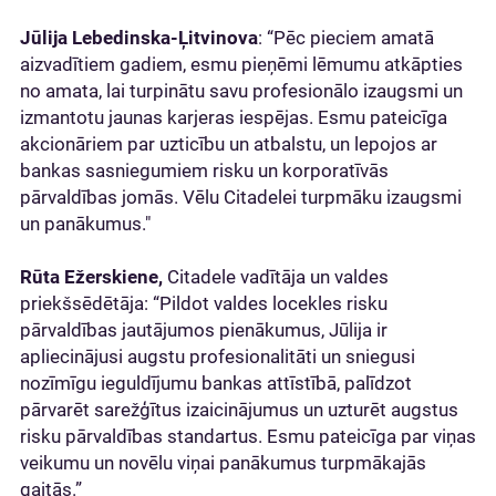
Jūlija Lebedinska-Ļitvinova
: “Pēc pieciem amatā
aizvadītiem gadiem, esmu pieņēmi lēmumu atkāpties
no amata, lai turpinātu savu profesionālo izaugsmi un
izmantotu jaunas karjeras iespējas. Esmu pateicīga
akcionāriem par uzticību un atbalstu, un lepojos ar
bankas sasniegumiem risku un korporatīvās
pārvaldības jomās. Vēlu Citadelei turpmāku izaugsmi
un panākumus."
Rūta Ežerskiene,
Citadele vadītāja un valdes
priekšsēdētāja: “Pildot valdes locekles risku
pārvaldības jautājumos pienākumus, Jūlija ir
apliecinājusi augstu profesionalitāti un sniegusi
nozīmīgu ieguldījumu bankas attīstībā, palīdzot
pārvarēt sarežģītus izaicinājumus un uzturēt augstus
risku pārvaldības standartus. Esmu pateicīga par viņas
veikumu un novēlu viņai panākumus turpmākajās
gaitās.”