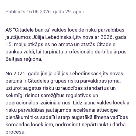
Publicēts
16:06 2026. gada 29. aprīlī
AS “Citadele banka” valdes locekle risku pārvaldības
jautājumos Jūlija Lebedinska-Ļitvinova ar 2026. gada
15. maiju atkāpsies no amata un atstās Citadele
bankas valdi, lai turpinātu profesionālo darbību ārpus
Baltijas reģiona.
No 2021. gada jūnija Jūlijas Lebedinskas-Ļitvinovas
pārziņā ir Citadeles grupas risku pārvaldības joma,
uzturot augstus risku uzraudzības standartus un
sekmīgi risinot sarežģītus regulatīvos un
operacionālos izaicinājumus. Līdz jauna valdes locekļa
risku pārvaldības jautājumos iecelšanai attiecīgie
pienākumi tiks sadalīti starp augstākā līmeņa vadības
komandas locekļiem, nodrošinot nepārtrauktu darba
procesu.