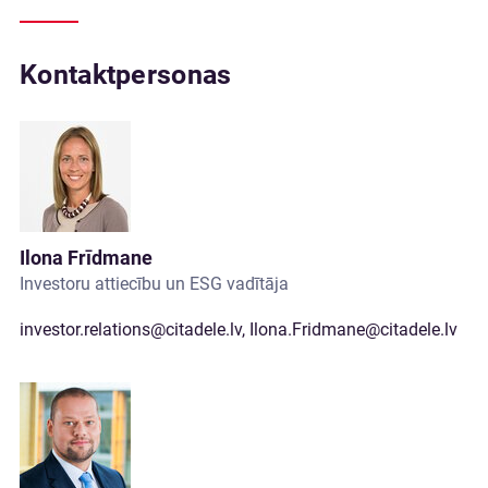
Kontaktpersonas
Ilona Frīdmane
Investoru attiecību un ESG vadītāja
investor.relations@citadele.lv
,
Ilona.Fridmane@citadele.lv