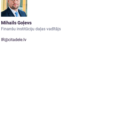
Mihails Goļevs
Finanšu institūciju daļas vadītājs
IR@citadele.lv