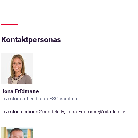
Kontaktpersonas
Ilona Frīdmane
Investoru attiecību un ESG vadītāja
investor.relations@citadele.lv
,
Ilona.Fridmane@citadele.lv