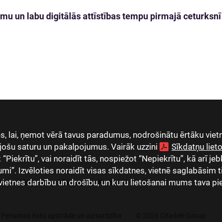
mu un labu digitālās attīstības tempu pirmajā ceturksnī
, lai, ņemot vērā tavus paradumus, nodrošinātu ērtāku vietn
jošu saturu un pakalpojumus. Vairāk uzzini
Sīkdatņu lie
Piekrītu”, vai noraidīt tās, nospiežot “Nepiekrītu”, kā arī jeb
umi”. Izvēloties noraidīt visas sīkdatnes, vietnē saglabāsim 
vietnes darbību un drošību, un kuru lietošanai mums tava pi
as uzņēmumi
Karjera
Kontakti
Personas datu apstrāde un aizsardzība
© 2026 Citadele Group