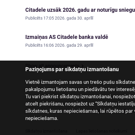
Citadele uzsāk 2026. gadu ar noturīgu sniegu
Publicēts
17:05 2026. gada 30. aprīlī
Izmaiņas AS Citadele banka valdē
Publicēts
16:06 2026. gada 29. aprīlī
Show all announcements
Paziņojums par sīkdatņu izmantošanu
Vietnē izmantojam savas un trešo pušu sīkdatnes
pakalpojumu lietošanu un piedāvātu tev interesē
Tu vari piekrist sīkdatņu izmantošanai, nospiežot “
atcelt piekrišanu, nospiežot uz “Sīkdatņu iestatīj
sīkdatnes, kuras nepieciešamas, lai rūpētos par 
Par mums
Investoriem
Mediju telpa
Grup
nepieciešama.
Sīkdatņu izmantošana
Lapas lietošanas noteikumi