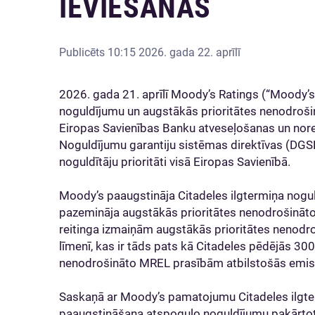
IEVIEŠANAS
Publicēts
10:15 2026. gada 22. aprīlī
2026. gada 21. aprīlī Moody’s Ratings (“Moody’s”
noguldījumu un augstākās prioritātes nenodroši
Eiropas Savienības Banku atveseļošanas un nor
Noguldījumu garantiju sistēmas direktīvas (DGSD
noguldītāju prioritāti visā Eiropas Savienībā.
Moody’s paaugstināja Citadeles ilgtermiņa nogu
pazemināja augstākās prioritātes nenodrošināto
reitinga izmaiņām augstākās prioritātes nenodroš
līmenī, kas ir tāds pats kā Citadeles pēdējās 300
nenodrošināto MREL prasībām atbilstošās emisi
Saskaņā ar Moody’s pamatojumu Citadeles ilgte
paaugstināšana atspoguļo noguldījumu pakārtotīb