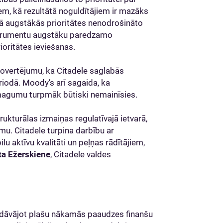
m, kā rezultātā noguldītājiem ir mazāks
 augstākās prioritātes nenodrošināto
strumentu augstāku paredzamo
oritātes ieviešanas.
overtējumu, ka Citadele saglabās
iodā. Moody’s arī sagaida, ka
magumu turpmāk būtiski nemainīsies.
ukturālas izmaiņas regulatīvajā ietvarā,
mu. Citadele turpina darbību ar
lu aktīvu kvalitāti un peļņas rādītājiem,
ta Ežerskiene
, Citadele valdes
piedāvājot plašu nākamās paaudzes finanšu