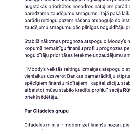
augstākās prioritātes nenodrošinātajiem parādie
paredzamo zaudējumu smagums. Tajā pašā laikā
parādu reitingu pazemināšana atspoguļo šo in
zaudējumu smagumu pēc pilnīgas noguldītāju pri
Stabilā nākotnes prognoze atspoguļo Moody’s n
kopumā nemainīgu finanšu profilu prognozes per
noguldītāju prioritātes ietekme uz zaudējumu s
“Moody’s veiktās reitingu izmaiņas atspoguļo str
vienlaikus uzsverot Bankas pamatrādītāju stipru
spēcīgiem finanšu rādītajiem, kapitalizāciju, stabi
atbalstot mūsu stabilo kredīta profilu,” sacīja
Rū
priekšsēdētāja.
Par Citadeles grupu
Citadeles misija ir modernizēt finanšu nozari, 