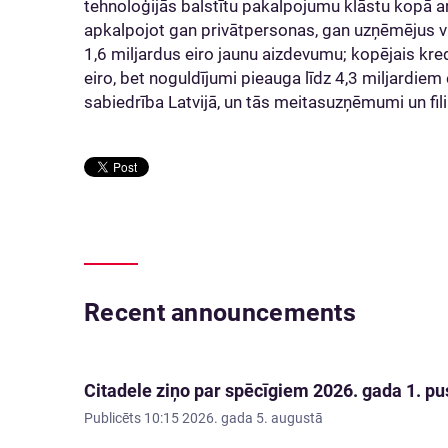
tehnoloģijās balstītu pakalpojumu klāstu kopā a
apkalpojot gan privātpersonas, gan uzņēmējus vi
1,6 miljardus eiro jaunu aizdevumu; kopējais kred
eiro, bet noguldījumi pieauga līdz 4,3 miljardiem
sabiedrība Latvijā, un tās meitasuzņēmumi un filiā
Recent announcements
Citadele ziņo par spēcīgiem 2026. gada 1. pus
Publicēts
10:15 2026. gada 5. augustā