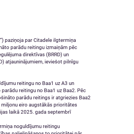
) paziņoja par Citadele ilgtermiņa
nāto parādu reitingu izmaiņām pēc
egulējuma direktīvas (BRRD) un
) atjauninājumiem, ieviešot pilnīgu
ldījumu reitingu no Baa1 uz A3 un
 parādu reitingu no Baa1 uz Baa2. Pēc
ināto parādu reitings ir atgriezies Baa2
 miljonu eiro augstākās prioritātes
jas laikā 2025. gada septembrī
rmiņa noguldījumu reitingu
as palielināšanos to prioritātei pār