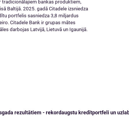
r tradicionālajiem bankas produktiem,
sā Baltijā. 2025. gadā Citadele izsniedza
ītu portfelis sasniedza 3,8 miljardus
 eiro. Citadele Bank ir grupas mātes
les darbojas Latvijā, Lietuvā un Igaunijā.
gada rezultātiem - rekordaugstu kredītportfeli un uzlabo