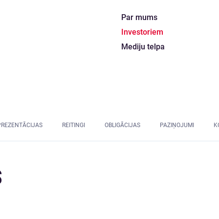
Par mums
Investoriem
Mediju telpa
PREZENTĀCIJAS
REITINGI
OBLIGĀCIJAS
PAZIŅOJUMI
K
S