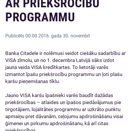
AR PRIEKŠROCĪBU
PROGRAMMU
Publicēts
00:00 2016. gada 30. novembrī
Banka Citadele ir nolēmusi veidot ciešāku sadarbību ar
VISA zīmolu, un no 1. decembra Latvijā sāks izdot
jauna veida VISA kredītkartes. To lietotāji varēs
izmantot īpašu priekšrocību programmu un ļoti plašu
karšu pieņemšanas tīklu.
Jauno VISA karšu īpašnieki varēs baudīt dažādas
priekšrocības – atlaides un īpašos piedāvājumus pie
tirgotājiem, lojalitātes programmu ar uzkrāto punktu
apmaiņu pret dāvanām, ceļojumu apdrošināšanu visai
ģimenei un pirkumu apdrošināšanu, kā arī citas
priekšrocības.