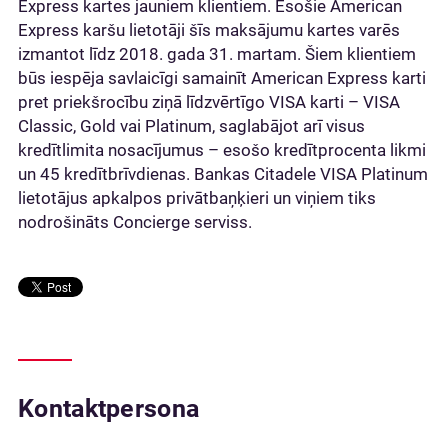
Express kartes jauniem klientiem. Esošie American
Express karšu lietotāji šīs maksājumu kartes varēs
izmantot līdz 2018. gada 31. martam. Šiem klientiem
būs iespēja savlaicīgi samainīt American Express karti
pret priekšrocību ziņā līdzvērtīgo VISA karti – VISA
Classic, Gold vai Platinum, saglabājot arī visus
kredītlimita nosacījumus – esošo kredītprocenta likmi
un 45 kredītbrīvdienas. Bankas Citadele VISA Platinum
lietotājus apkalpos privātbaņķieri un viņiem tiks
nodrošināts Concierge serviss.
Kontaktpersona