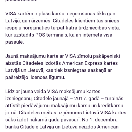
VISA kartēm ir plašs karšu pieņemšanas tīkls gan
Latvijā, gan ārzemēs. Citadeles klientiem tas sniegs
iespēju norēķināties turpat katrā tirdzniecības vietā,
kur uzstādīts POS termināls, kā arī internetā visā
pasaulē.
Jaunā maksājumu karte ar VISA zīmolu pakāpeniski
aizstās Citadeles izdotās American Express kartes
Latvijā un Lietuvā, kas tiek izsniegtas saskaņā ar
pašreizējo licences līgumu.
Līdz ar jauna veida VISA maksājumu kartes
izsniegšanu, Citadele jaunajā – 2017. gadā – turpinās
attīstīt piedāvājumu maksājumu karšu un kredītkaršu
jomā. Citadeles meitas uzņēmums Lietuvā VISA kartes
sāks izdot nākamā gada pavasarī. No 1. decembra
banka Citadele Latvijā un Lietuvā neizdos American