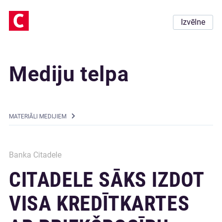
Izvēlne
Mediju telpa
MATERIĀLI MEDIJIEM
Banka Citadele
CITADELE SĀKS IZDOT
VISA KREDĪTKARTES