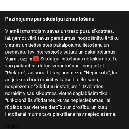
Paziņojums par sīkdatņu izmantošanu
Latviski
Русский
Vietnē izmantojam savas un trešo pušu sīkdatnes,
lai, ņemot vērā tavus paradumus, nodrošinātu ērtāku
English
vietnes un tiešsaistes pakalpojumu lietošanu un
Eesti
piedāvātu tev interesējošu saturu un pakalpojumus.
Vairāk uzzini
Sīkdatņu lietošanas noteikumos
. Tu
Lietuviškai
vari piekrist sīkdatņu izmantošanai, nospiežot
“Piekrītu”, vai noraidīt tās, nospiežot “Nepiekrītu”, kā
Par mums
arī jebkurā brīdī mainīt vai atcelt piekrišanu,
nospiežot uz “Sīkdatņu iestatījumi”. Izvēloties
Investoriem
noraidīt visas sīkdatnes, vietnē saglabāsim tikai
funkcionālās sīkdatnes, kuras nepieciešamas, lai
Mediju telpa
rūpētos par vietnes darbību un drošību, un kuru
lietošanai mums tava piekrišana nav nepieciešama.
Grupas uzņēmumi
Karjera