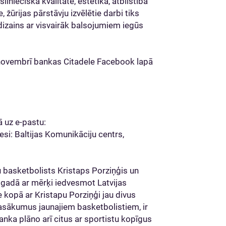
linieciskā kvalitāte, estētika, atbilstība
žūrijas pārstāvju izvēlētie darbi tiks
 dizains ar visvairāk balsojumiem iegūs
. novembrī bankas Citadele Facebook lapā
 uz e-pastu:
esi: Baltijas Komunikāciju centrs,
 basketbolists Kristaps Porziņģis un
 gadā ar mērķi iedvesmot Latvijas
e kopā ar Kristapu Porziņģi jau divus
pasākumus jaunajiem basketbolistiem, ir
nka plāno arī citus ar sportistu kopīgus