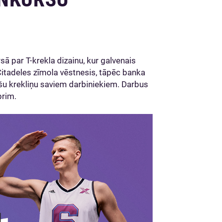
rsā par T-krekla dizainu, kur galvenais
Citadeles zīmola vēstnesis, tāpēc banka
šu krekliņu saviem darbiniekiem. Darbus
brim.