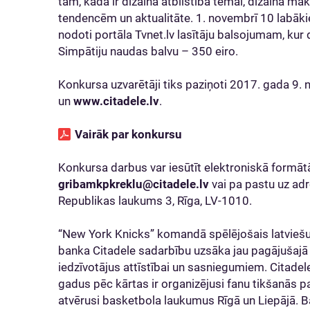
tam, kāda ir dizaina atbilstība tēmai, dizaina māks
tendencēm un aktualitāte. 1. novembrī 10 labākie, 
nodoti portāla Tvnet.lv lasītāju balsojumam, kur
Simpātiju naudas balvu – 350 eiro.
Konkursa uzvarētāji tiks paziņoti 2017. gada 9
un
www.citadele.lv
.
Vairāk par konkursu
Konkursa darbus var iesūtīt elektroniskā formātā
gribamkpkreklu@citadele.lv
vai pa pastu uz adr
Republikas laukums 3, Rīga, LV-1010.
“New York Knicks” komandā spēlējošais latviešu
banka Citadele sadarbību uzsāka jau pagājušajā
iedzīvotājus attīstībai un sasniegumiem. Citadel
gadus pēc kārtas ir organizējusi fanu tikšanās 
atvērusi basketbola laukumus Rīgā un Liepājā. Ba