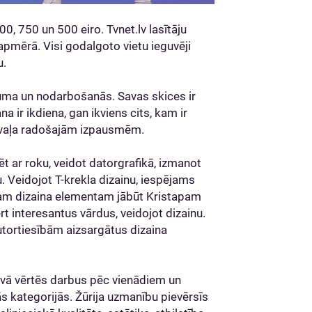
00, 750 un 500 eiro. Tvnet.lv lasītāju
apmērā. Visi godalgoto vietu ieguvēji
u.
ecuma un nodarbošanās. Savas skices ir
na ir ikdiena, gan ikviens cits, kam ir
va vaļa radošajām izpausmēm.
t ar roku, veidot datorgrafikā, izmanot
u. Veidojot T-krekla dizainu, iespējams
jam dizaina elementam jābūt Kristapam
rt interesantus vārdus, veidojot dizainu.
tortiesībām aizsargātus dizaina
āvā vērtēs darbus pēc vienādiem un
ķās kategorijās. Žūrija uzmanību pievērsīs