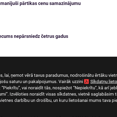
 pamanījuši pārtikas cenu samazinājumu
s vecums nepārsniedz četrus gadus
, lai, ņemot vērā tavus paradumus, nodrošinātu ērtāku vietn
jošu saturu un pakalpojumus. Vairāk uzzini
Sīkdatņu lie
Piekrītu”, vai noraidīt tās, nospiežot “Nepiekrītu”, kā arī jeb
umi”. Izvēloties noraidīt visas sīkdatnes, vietnē saglabāsim 
vietnes darbību un drošību, un kuru lietošanai mums tava pi
as uzņēmumi
Karjera
Kontakti