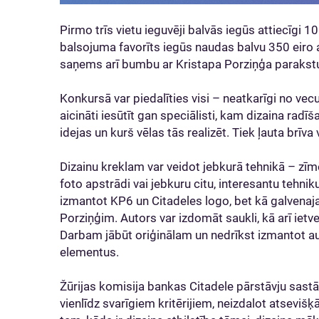
Pirmo trīs vietu ieguvēji balvās iegūs attiecīgi 10
balsojuma favorīts iegūs naudas balvu 350 eiro 
saņems arī bumbu ar Kristapa Porziņģa parakst
Konkursā var piedalīties visi – neatkarīgi no v
aicināti iesūtīt gan speciālisti, kam dizaina radīša
idejas un kurš vēlas tās realizēt. Tiek ļauta brī
Dizainu kreklam var veidot jebkurā tehnikā – zīmē
foto apstrādi vai jebkuru citu, interesantu tehnik
izmantot KP6 un Citadeles logo, bet kā galvena
Porziņģim. Autors var izdomāt saukli, kā arī ietve
Darbam jābūt oriģinālam un nedrīkst izmantot au
elementus.
Žūrijas komisija bankas Citadele pārstāvju sast
vienlīdz svarīgiem kritērijiem, neizdalot atseviš