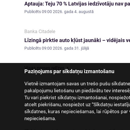
Aptauja: Teju 70 % Latvijas iedzīvotāju nav
Publicēts
09:00 2026. gada 4. augustā
Banka Citadele
Līzingā pirktie auto kļūst jaunāki – vidējai
Publicēts
09:00 2026. gada 31. jūlijā
Visas preses relīzes
Paziņojums par sīkdatņu izmantošanu
Vietnē izmantojam savas un trešo pušu sīkdatnes
pakalpojumu lietošanu un piedāvātu tev interesē
Tu vari piekrist sīkdatņu izmantošanai, nospiežot “
atcelt piekrišanu, nospiežot uz “Sīkdatņu iestatīj
sīkdatnes, kuras nepieciešamas, lai rūpētos par 
Par mums
Investoriem
Mediju telpa
Grup
nepieciešama.