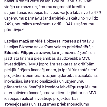
banku kredītu vērtē kā labu vai ļoti labu. Savukārt
vidējo un mazo uzņēmumu segmentā kredīta
saņemšanas iespējas kā labas vai ļoti labas vērtē 47%
uzņēmumu pārstāvju (ar darbinieku skaitu no 10 līdz
249), bet mikro uzņēmumu vidū – 34% uzņēmumu
pārstāvju.*
Latvijas mazā un vidējā biznesa interešu pārstāvju
Latvijas Biznesa savienības valdes priekšsēdētājs
Eduards Filippovs
uzsver, ka ir jāmazina šķēršļi un
jāattīsta finanšu pieejamības daudzveidība MVU
investīcijām. “MVU joprojām saskaras ar grūtībām
piekļūt ārējam finansējumam, jo īpaši "riskantākiem"
projektiem, piemēram, uzņēmējdarbības uzsākšana,
inovācijas, internacionalizācija un uzņēmumu
pārņemšana. Svarīgi ir izveidot labvēlīgu regulējumu
alternatīviem finansējuma veidiem. Ir jāstiprina MVU
iespējas realizēt investīciju projektus, kas ir
atveseļošanās un izaugsmes priekšnosacījums