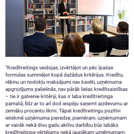
“Kredītreitings veidojas, izvērtējot un pēc īpašas
formulas summējot kopā dažādus kritērijus. Kredītu,
rēķinu un nodokļu maksājumi nav kavēti, uzņēmuma
apgrozījums palielinās, nav pārāk lielas kredītsaistības
– tie ir galvenie kritēriji, kas ir laba kredītreitinga
pamatā, līdz ar to arī dod iespēju saņemt aizdevumu ar
zemāku procentu likmi. Tāpat kredītreitingu pozitīvi
ietekmē uzņēmuma pieredze, piemēram, uzņēmumam
ar vairāk nekā divu gadu aktīvu darbību būs labāks
kredītreitinga vērtējums nekā jaunākam uzņēmumam.