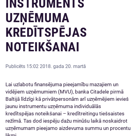
INSTRUMENTS
UZŅĒMUMA
KREDĪTSPĒJAS
NOTEIKŠANAI
Publicēts
15:02 2018. gada 20. martā
Lai uzlabotu finansējuma pieejamību mazajiem un
vidējiem uzņēmumiem (MVU), banka Citadele pirmā
Baltijā līdzīgi kā privātpersonām arī uzņēmējiem ievieš
jaunu instrumentu uzņēmuma individuālās
kredītspējas noteikšanai – kredītreitingu tiešsaistes
režīmā. Tas dod iespēju dažu minūšu laikā noskaidrot
uzņēmumam pieejamo aizdevuma summu un procentu
likmi.