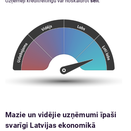
Uzņēmēji kredītreitingu var noskaidrot
šeit
.
Mazie un vidējie uzņēmumi īpaši
svarīgi Latvijas ekonomikā