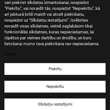
vari piekrist sīkdatņu izmantošanai, nospiežot
“Piekrītu”, vai noraidīt tās, nospiežot “Nepiekrītu”, kā
Par mums
arī jebkurā brīdī mainīt vai atcelt piekrišanu,
nospiežot uz “Sīkdatņu iestatījumi”. Izvēloties
Investoriem
noraidīt visas sīkdatnes, vietnē saglabāsim tikai
funkcionālās sīkdatnes, kuras nepieciešamas, lai
Mediju telpa
rūpētos par vietnes darbību un drošību, un kuru
lietošanai mums tava piekrišana nav nepieciešama.
Grupas uzņēmumi
Karjera
Kontakti
Piekrītu
Sīkdatņu izmantošana
Nepiekrītu
Lapas lietošanas noteikumi
Personas datu apstrāde un aizsardzība
Sīkdatņu iestatījumi
© 2026 Citadele Group