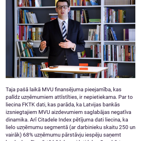
Taja pašā laikā MVU finansējuma pieejamība, kas
palīdz uzņēmumiem attīstīties, ir nepietiekama. Par to
liecina FKTK dati, kas parāda, ka Latvijas bankās
izsniegtajiem MVU aizdevumiem saglabājas negatīva
dinamika. Arī Citadele Index pētījuma dati liecina, ka
lielo uzņēmumu segmentā (ar darbinieku skaitu 250 un
vairāk) 68% uzņēmumu pārstāvju iespēju saņemt