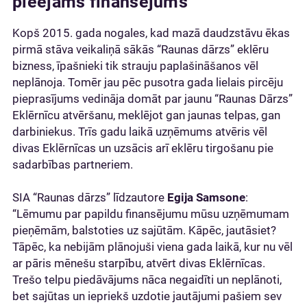
pieejams finansējums
Kopš 2015. gada nogales, kad mazā daudzstāvu ēkas
pirmā stāva veikaliņā sākās “Raunas dārzs” eklēru
bizness, īpašnieki tik strauju paplašināšanos vēl
neplānoja. Tomēr jau pēc pusotra gada lielais pircēju
pieprasījums vedināja domāt par jaunu “Raunas Dārzs”
Eklērnīcu atvēršanu, meklējot gan jaunas telpas, gan
darbiniekus. Trīs gadu laikā uzņēmums atvēris vēl
divas Eklērnīcas un uzsācis arī eklēru tirgošanu pie
sadarbības partneriem.
SIA “Raunas dārzs” līdzautore
Egija Samsone
:
“Lēmumu par papildu finansējumu mūsu uzņēmumam
pieņēmām, balstoties uz sajūtām. Kāpēc, jautāsiet?
Tāpēc, ka nebijām plānojuši viena gada laikā, kur nu vēl
ar pāris mēnešu starpību, atvērt divas Eklērnīcas.
Trešo telpu piedāvājums nāca negaidīti un neplānoti,
bet sajūtas un iepriekš uzdotie jautājumi pašiem sev