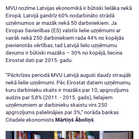
MVU nozīme Latvijas ekonomikā ir būtiski lielāka nekā
Eiropā. Latvijā gandrīz 60% nodarbināto strādā
uzņēmumos ar mazāk nekā 50 darbiniekiem. Ja
Eiropas Savienības (ES) valstīs lielie uzņēmumi ar
vairāk nekā 250 darbiniekiem rada 44% no kopējās
pievienotās vērtības, tad Latvijā lielo uzņēmumu
devums ir būtiski mazāks – 30% no kopējā, liecina
Eirostat dati par 2015. gadu.
“Pēckrīzes periodā MVU Latvijā auguši daudz straujāk
nekā lielie uzņēmumi. Pēc Eirostat datiem uzņēmumu,
kuru darbinieku skaits ir mazāks par 10, apgrozījums
audzis par 5,8% (2011. - 2015. gads), lielajiem
uzņēmumiem ar darbinieku skaistu virs 250
apgrozījums palielinājies par 3%,” norāda bankas
Citadele ekonomists
Mārtiņš Āboliņš
.