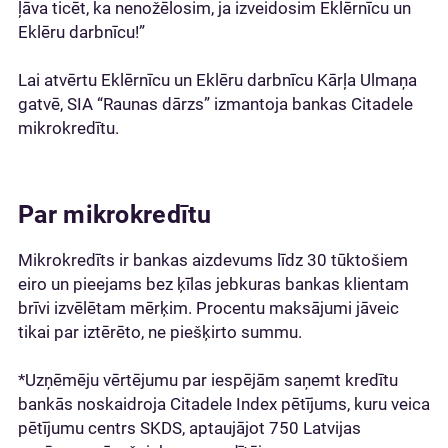
ļāva ticēt, ka nenožēlosim, ja izveidosim Eklērnīcu un
Eklēru darbnīcu!”
Lai atvērtu Eklērnīcu un Eklēru darbnīcu Kārļa Ulmaņa
gatvē, SIA “Raunas dārzs” izmantoja bankas Citadele
mikrokredītu.
Par mikrokredītu
Mikrokredīts ir bankas aizdevums līdz 30 tūktošiem
eiro un pieejams bez ķīlas jebkuras bankas klientam
brīvi izvēlētam mērķim. Procentu maksājumi jāveic
tikai par iztērēto, ne piešķirto summu.
*Uzņēmēju vērtējumu par iespējām saņemt kredītu
bankās noskaidroja Citadele Index pētījums, kuru veica
pētījumu centrs SKDS, aptaujājot 750 Latvijas