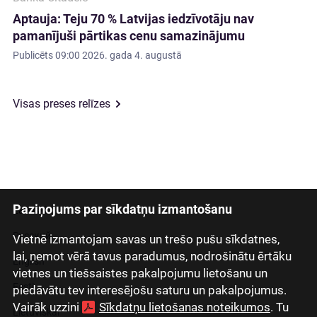
Aptauja: Teju 70 % Latvijas iedzīvotāju nav
pamanījuši pārtikas cenu samazinājumu
Publicēts
09:00 2026. gada 4. augustā
Visas preses relīzes
Paziņojums par sīkdatņu izmantošanu
Latviski
Русский
Vietnē izmantojam savas un trešo pušu sīkdatnes,
lai, ņemot vērā tavus paradumus, nodrošinātu ērtāku
English
vietnes un tiešsaistes pakalpojumu lietošanu un
Eesti
piedāvātu tev interesējošu saturu un pakalpojumus.
Vairāk uzzini
Sīkdatņu lietošanas noteikumos
. Tu
Lietuviškai