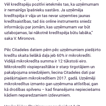
Vēl kredītspēju pozitīvi ietekmēs tas, ka uzņēmumam
ir nemainīgs īpašnieku sastāvs. Ja uzņēmēja
kredītspēja ir vāja un tas nevar uzņemties jaunas
kredītsaistības, tad šis online instruments sniedz
informāciju par jomām, kas uzņēmumam var būt
uzlabojamas, lai nākotnē kredītspēja būtu labāka,”
saka V. Mironovs.
Pēc Citadeles datiem pērn pēc uzņēmumiem piešķirto
kredītu skaita lielākā daļa jeb 60% ir mikrokredīti.
Vidējā mikrokredīta summa ir 12 tūkstoši eiro.
Mikrokredīti vispieprasītākie ir starp tirgotājiem un
pakalpojuma sniedzējiem, liecina Citadeles dati par
piešķirtajiem mikrokredītiem 2017. gadā. Uzņēmēji
mikrokredītus izmanto gan uzņēmuma attīstībai, gan
kā drošības spilvenu – kad finansējums nepieciešams
kādiem neparedzamiem izdevumiem.