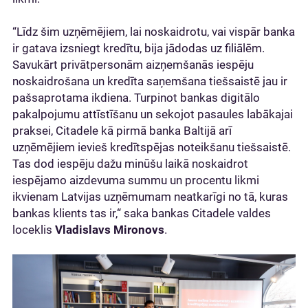
“Līdz šim uzņēmējiem, lai noskaidrotu, vai vispār banka
ir gatava izsniegt kredītu, bija jādodas uz filiālēm.
Savukārt privātpersonām aizņemšanās iespēju
noskaidrošana un kredīta saņemšana tiešsaistē jau ir
pašsaprotama ikdiena. Turpinot bankas digitālo
pakalpojumu attīstīšanu un sekojot pasaules labākajai
praksei, Citadele kā pirmā banka Baltijā arī
uzņēmējiem ievieš kredītspējas noteikšanu tiešsaistē.
Tas dod iespēju dažu minūšu laikā noskaidrot
iespējamo aizdevuma summu un procentu likmi
ikvienam Latvijas uzņēmumam neatkarīgi no tā, kuras
bankas klients tas ir,“ saka bankas Citadele valdes
loceklis
Vladislavs Mironovs
.