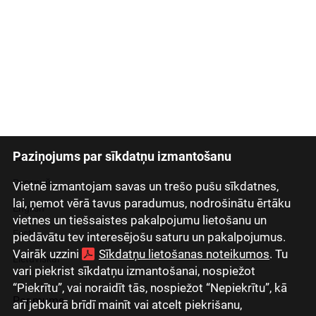
Paziņojums par sīkdatņu izmantošanu
Latviski
Русский
Vietnē izmantojam savas un trešo pušu sīkdatnes,
lai, ņemot vērā tavus paradumus, nodrošinātu ērtāku
English
vietnes un tiešsaistes pakalpojumu lietošanu un
Eesti
piedāvātu tev interesējošu saturu un pakalpojumus.
Vairāk uzzini
Sīkdatņu lietošanas noteikumos
. Tu
Lietuviškai
vari piekrist sīkdatņu izmantošanai, nospiežot
“Piekrītu”, vai noraidīt tās, nospiežot “Nepiekrītu”, kā
Par mums
arī jebkurā brīdī mainīt vai atcelt piekrišanu,