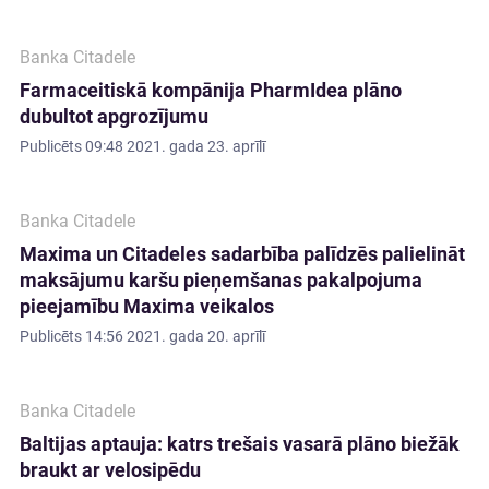
Banka Citadele
Farmaceitiskā kompānija PharmIdea plāno
dubultot apgrozījumu
Publicēts
09:48 2021. gada 23. aprīlī
Banka Citadele
Maxima un Citadeles sadarbība palīdzēs palielināt
maksājumu karšu pieņemšanas pakalpojuma
pieejamību Maxima veikalos
Publicēts
14:56 2021. gada 20. aprīlī
Banka Citadele
Baltijas aptauja: katrs trešais vasarā plāno biežāk
braukt ar velosipēdu