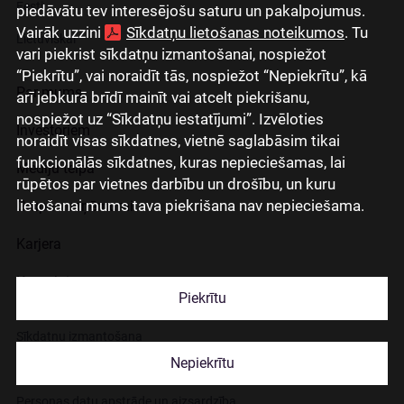
Eesti
piedāvātu tev interesējošu saturu un pakalpojumus.
Vairāk uzzini
Sīkdatņu lietošanas noteikumos
. Tu
Lietuviškai
vari piekrist sīkdatņu izmantošanai, nospiežot
“Piekrītu”, vai noraidīt tās, nospiežot “Nepiekrītu”, kā
Par mums
arī jebkurā brīdī mainīt vai atcelt piekrišanu,
nospiežot uz “Sīkdatņu iestatījumi”. Izvēloties
Investoriem
noraidīt visas sīkdatnes, vietnē saglabāsim tikai
funkcionālās sīkdatnes, kuras nepieciešamas, lai
Mediju telpa
rūpētos par vietnes darbību un drošību, un kuru
lietošanai mums tava piekrišana nav nepieciešama.
Grupas uzņēmumi
Karjera
Kontakti
Piekrītu
Sīkdatņu izmantošana
Nepiekrītu
Lapas lietošanas noteikumi
Personas datu apstrāde un aizsardzība