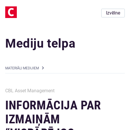
Izvēlne
Mediju telpa
MATERIĀLI MEDIJIEM
CBL Asset Management
INFORMĀCIJA PAR
IZMAIŅĀM