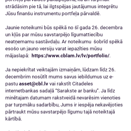
strādāsim pie tā, lai ilgtspējas jautājumus integrētu
Jūsu finanšu instrumentu portfeļa pārvaldē.
Jaunie noteikumi būs spēkā no šī gada 26. decembra
un kļūs par mūsu savstarpējo līgumattiecību
neatņemamu sastāvdaļu. Ar noteikumu šobrīd spēkā
esošo un jauno versiju varat iepazīties mūsu
mājaslapā:
https://www.cblam.lv/lv/portfolio/
.
Ja nepiekrītat veiktajām izmaiņām, lūdzam līdz 26.
decembrim nosūtīt mums savus iebildumus uz e-
pastu
asset@cbl.lv
vai rakstīt Citadeles
internetbankas sadaļā “Sarakste ar banku”. Ja līdz
minētajam datumam rakstveidā nevarēsim vienoties
par turpmāku sadarbību, Jums ir iespēja nekavējoties
pārtraukt mūsu savstarpējo līgumu tajā noteiktajā
kārtībā.