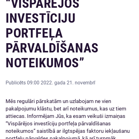
“VISPĀRĒJOS
INVESTĪCIJU
PORTFEĻA
PĀRVALDĪŠANAS
NOTEIKUMOS”
Publicēts
09:00 2022. gada 21. novembrī
Mēs regulāri pārskatām un uzlabojam ne vien
pakalpojumu klāstu, bet arī noteikumus, kas uz tiem
attiecas. Informējam Jūs, ka esam veikuši izmaiņas
“Vispārējos investīciju portfeļa pārvaldīšanas
noteikumos” saistībā ar ilgtspējas faktoru iekļaušanu
portfeļu pārvaldes pakalpojumā, kā arī turpmāk