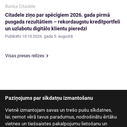
Banka Citadele
Citadele ziņo par spēcīgiem 2026. gada pirmā
pusgada rezultātiem – rekordaugstu kredītportfeli
un uzlabotu digitālo klientu pieredzi
Publicēts
10:10 2026. gada 5. augustā
Visas preses relīzes
Paziņojums par sīkdatņu izmantošanu
Latviski
Русский
Vietnē izmantojam savas un trešo pušu sīkdatnes,
lai, ņemot vērā tavus paradumus, nodrošinātu ērtāku
English
vietnes un tiešsaistes pakalpojumu lietošanu un