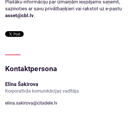
Plašāku informāciju par izmaiņām iespējams saņemt,
sazinoties ar savu privātbaņķieri vai rakstot uz e-pastu
asset@cbl.lv
.
Kontaktpersona
Elīna Šakirova
Korporatīvās komunikācijas vadītāja
elina.sakirova@citadele.lv