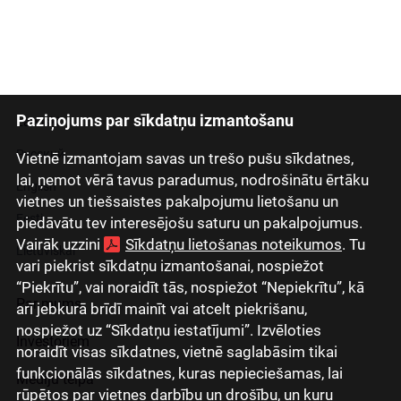
Paziņojums par sīkdatņu izmantošanu
Latviski
Русский
Vietnē izmantojam savas un trešo pušu sīkdatnes,
lai, ņemot vērā tavus paradumus, nodrošinātu ērtāku
English
vietnes un tiešsaistes pakalpojumu lietošanu un
Eesti
piedāvātu tev interesējošu saturu un pakalpojumus.
Vairāk uzzini
Sīkdatņu lietošanas noteikumos
. Tu
Lietuviškai
vari piekrist sīkdatņu izmantošanai, nospiežot
“Piekrītu”, vai noraidīt tās, nospiežot “Nepiekrītu”, kā
Par mums
arī jebkurā brīdī mainīt vai atcelt piekrišanu,
nospiežot uz “Sīkdatņu iestatījumi”. Izvēloties
Investoriem
noraidīt visas sīkdatnes, vietnē saglabāsim tikai
funkcionālās sīkdatnes, kuras nepieciešamas, lai
Mediju telpa
rūpētos par vietnes darbību un drošību, un kuru