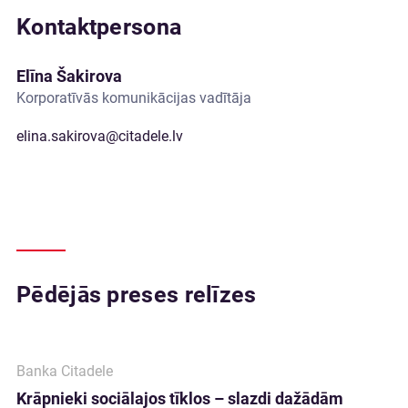
Kontaktpersona
Elīna Šakirova
Korporatīvās komunikācijas vadītāja
elina.sakirova@citadele.lv
Pēdējās preses relīzes
Banka Citadele
Krāpnieki sociālajos tīklos – slazdi dažādām