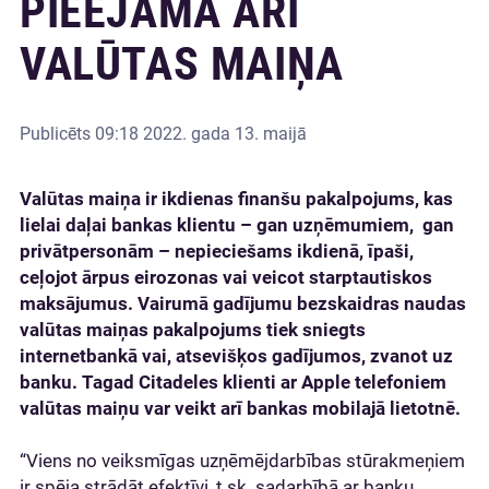
PIEEJAMA ARĪ
VALŪTAS MAIŅA
Publicēts
09:18 2022. gada 13. maijā
Valūtas maiņa ir ikdienas finanšu pakalpojums, kas
lielai daļai bankas klientu – gan uzņēmumiem, gan
privātpersonām – nepieciešams ikdienā, īpaši,
ceļojot ārpus eirozonas vai veicot starptautiskos
maksājumus. Vairumā gadījumu bezskaidras naudas
valūtas maiņas pakalpojums tiek sniegts
internetbankā vai, atsevišķos gadījumos, zvanot uz
banku. Tagad Citadeles klienti ar Apple telefoniem
valūtas maiņu var veikt arī bankas mobilajā lietotnē.
“Viens no veiksmīgas uzņēmējdarbības stūrakmeņiem
ir spēja strādāt efektīvi, t.sk. sadarbībā ar banku