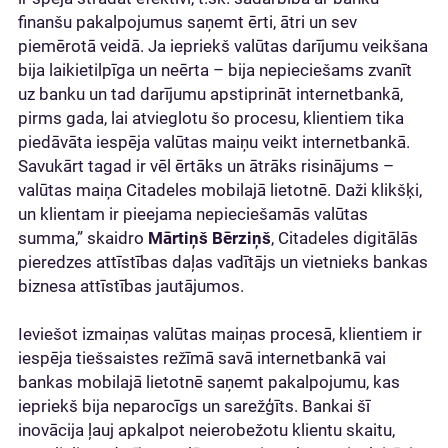
finanšu pakalpojumus saņemt ērti, ātri un sev
piemērotā veidā. Ja iepriekš valūtas darījumu veikšana
bija laikietilpīga un neērta – bija nepieciešams zvanīt
uz banku un tad darījumu apstiprināt internetbankā,
pirms gada, lai atvieglotu šo procesu, klientiem tika
piedāvāta iespēja valūtas maiņu veikt internetbankā.
Savukārt tagad ir vēl ērtāks un ātrāks risinājums –
valūtas maiņa Citadeles mobilajā lietotnē. Daži klikšķi,
un klientam ir pieejama nepieciešamās valūtas
summa,” skaidro
Mārtiņš Bērziņš
, Citadeles digitālās
pieredzes attīstības daļas vadītājs un vietnieks bankas
biznesa attīstības jautājumos.
Ieviešot izmaiņas valūtas maiņas procesā, klientiem ir
iespēja tiešsaistes režīmā savā internetbankā vai
bankas mobilajā lietotnē saņemt pakalpojumu, kas
iepriekš bija neparocīgs un sarežģīts. Bankai šī
inovācija ļauj apkalpot neierobežotu klientu skaitu,