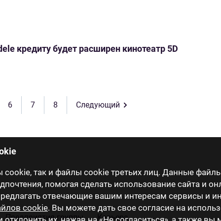
ele кредиту будет расширен кинотеатр 5D
6
7
8
Следующий
okie
cookie, так и файлы cookie третьих лиц. Данные файлы
почтения, помогая сделать использование сайта и он
 предлагать отвечающие вашим интересам сервисы и 
йлов cookie
. Вы можете дать свое согласие на исполь
Предприятия группы
Карьера
и отклонить их, нажав на «Не согласиться», а также вы