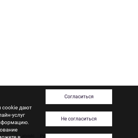
Согласиться
 cookie дают
лайн-услуг
Не согласиться
информацию.
зование
Latviski
Русский
English
Eesti
Lietuviškai
 можете в