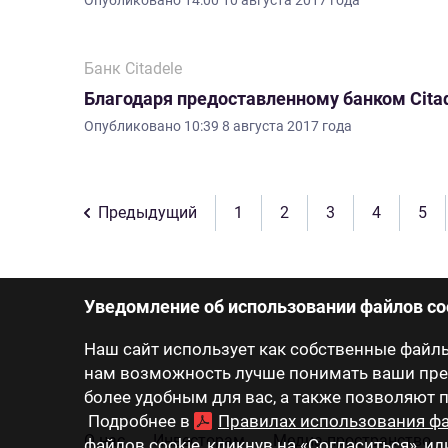
Опубликовано
14:00 10 августа 2017 года
Банк Citadele
Благодаря предоставленному банком Citad
Опубликовано
10:39 8 августа 2017 года
Предыдущий
1
2
3
4
5
Уведомление об использовании файлов co
Наш сайт использует как собственные файлы 
нам возможность лучше понимать ваши пред
более удобным для вас, а также позволяют
Подробнее в
Правилах использования фа
О нас
Инвесторам
Медиа-пространство
файлов cookie, кликнув на «Согласиться», ил