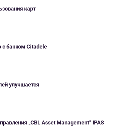
ьзования карт
 с банком Citadele
елей улучшается
правления „CBL Asset Management” IPAS