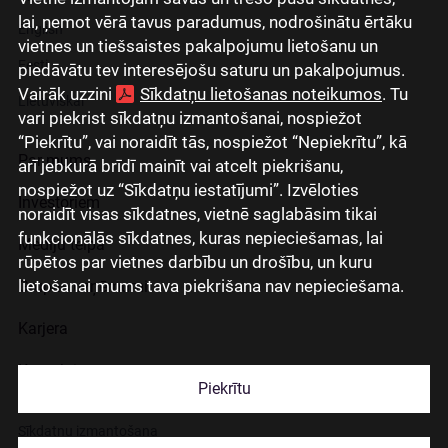
lai, ņemot vērā tavus paradumus, nodrošinātu ērtāku
English
vietnes un tiešsaistes pakalpojumu lietošanu un
Eesti
piedāvātu tev interesējošu saturu un pakalpojumus.
Vairāk uzzini
Sīkdatņu lietošanas noteikumos
. Tu
Lietuviškai
vari piekrist sīkdatņu izmantošanai, nospiežot
“Piekrītu”, vai noraidīt tās, nospiežot “Nepiekrītu”, kā
Par mums
arī jebkurā brīdī mainīt vai atcelt piekrišanu,
nospiežot uz “Sīkdatņu iestatījumi”. Izvēloties
Investoriem
noraidīt visas sīkdatnes, vietnē saglabāsim tikai
funkcionālās sīkdatnes, kuras nepieciešamas, lai
Mediju telpa
rūpētos par vietnes darbību un drošību, un kuru
lietošanai mums tava piekrišana nav nepieciešama.
Grupas uzņēmumi
Karjera
Kontakti
Piekrītu
Sīkdatņu izmantošana