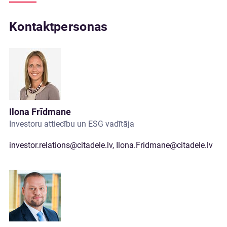
Kontaktpersonas
Ilona Frīdmane
Investoru attiecību un ESG vadītāja
investor.relations@citadele.lv
,
Ilona.Fridmane@citadele.lv