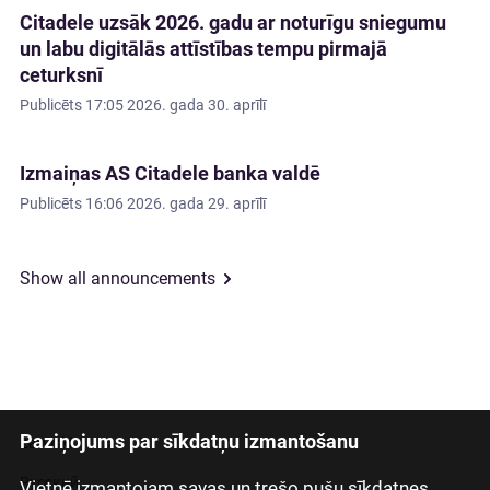
Citadele uzsāk 2026. gadu ar noturīgu sniegumu
un labu digitālās attīstības tempu pirmajā
ceturksnī
Publicēts
17:05 2026. gada 30. aprīlī
Izmaiņas AS Citadele banka valdē
Publicēts
16:06 2026. gada 29. aprīlī
Show all announcements
Paziņojums par sīkdatņu izmantošanu
Latviski
Русский
Vietnē izmantojam savas un trešo pušu sīkdatnes,